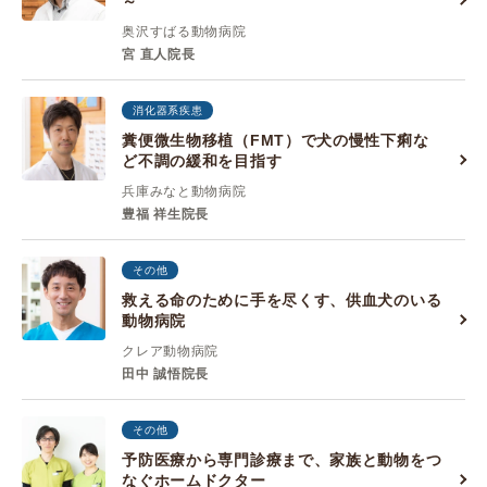
～
奥沢すばる動物病院
宮 直人院長
消化器系疾患
糞便微生物移植（FMT）で犬の慢性下痢な
ど不調の緩和を目指す
兵庫みなと動物病院
豊福 祥生院長
その他
救える命のために手を尽くす、供血犬のいる
動物病院
クレア動物病院
田中 誠悟院長
その他
予防医療から専門診療まで、家族と動物をつ
なぐホームドクター