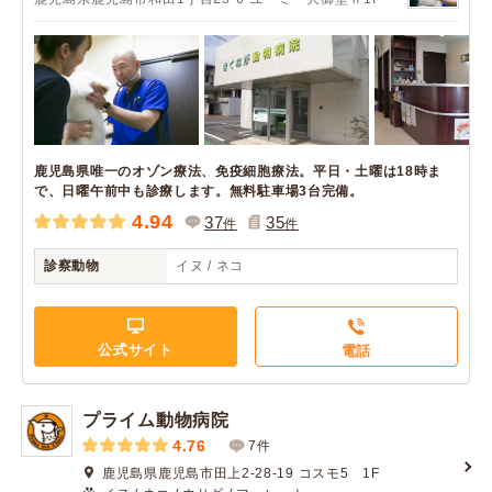
鹿児島県唯一のオゾン療法、免疫細胞療法。平日・土曜は18時ま
で、日曜午前中も診療します。無料駐車場3台完備。
4.94
37
35
件
件
診察動物
イヌ / ネコ
公式サイト
電話
プライム動物病院
4.76
7件
鹿児島県鹿児島市田上2-28-19 コスモ5 1F