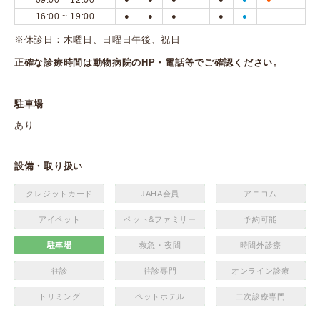
09:00 ~ 12:00
16:00 ~ 19:00
●
●
●
●
●
※休診日：木曜日、日曜日午後、祝日
正確な診療時間は動物病院のHP・電話等でご確認ください。
駐車場
あり
設備・取り扱い
クレジットカード
JAHA会員
アニコム
アイペット
ペット&ファミリー
予約可能
駐車場
救急・夜間
時間外診療
往診
往診専門
オンライン診療
トリミング
ペットホテル
二次診療専門