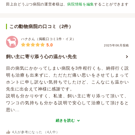
田上台どうぶつ病院の運営者様は、
病院情報を編集
することができます
この動物病院の口コミ（2件）
ハナさん（掲載口コミ1件・イヌ）
5.0
2025年06月投稿
飼い主に寄り添う心の温かい先生
目の病気にかかってしまい病院を3件程行くも、納得行く説
明も治療も出来ずに、ただただ痛い思いをさせてしまって
ホントに申し訳ない気持ちでしたけど、こんなにも温かい
先生に出会えて神様に感謝です。
説明も分かりやすく、私達、飼い主に寄り添って頂いて、
ワンコの気持ちも分かる説明で安心して治療して頂けると
思い...
続きを読む
4
人が参考になった （
4
人中）