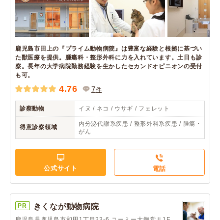
鹿児島市田上の『プライム動物病院』は豊富な経験と根拠に基づい
た獣医療を提供。腫瘍科・整形外科に力を入れています。土日も診
察。長年の大学病院勤務経験を生かしたセカンドオピニオンの受付
も可。
4.76
7
件
診察動物
イヌ / ネコ / ウサギ / フェレット
内分泌代謝系疾患 / 整形外科系疾患 / 腫瘍・
得意診察領域
がん
公式サイト
電話
PR
きくなが動物病院
鹿児島県鹿児島市和田1丁目23-6 ユーミー大御堂Ⅱ1F