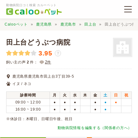
動物病院口コミ検索 カルーペット
Calooペット
鹿児島県
鹿児島市
田上台
田上台どうぶつ病
田上台どうぶつ病院
3.95
？
動物病院検索
2
飼い主の声
2
件：
件
鹿児島県鹿児島市田上台3丁目39-5
口コミ検索
イヌ / ネコ
診察時間
月
火
水
木
金
土
日
祝
Calooペットとは？
09:00 ~ 12:00
●
●
●
●
●
●
16:00 ~ 19:00
●
●
●
●
●
口コミ投稿
※休診日：木曜日、日曜日午後、祝日
動物病院情報を編集する（関係者の方へ）