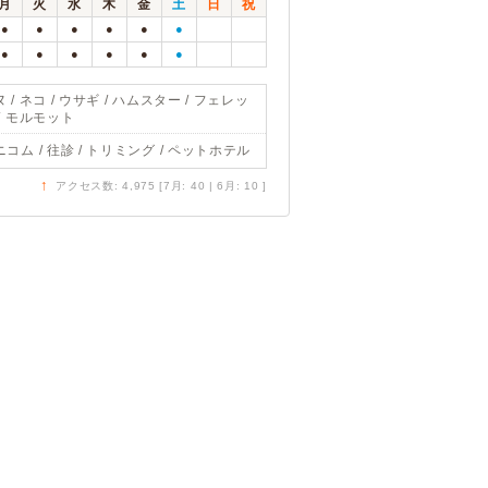
月
火
水
木
金
土
日
祝
●
●
●
●
●
●
●
●
●
●
●
●
 / ネコ / ウサギ / ハムスター / フェレッ
 / モルモット
ニコム / 往診 / トリミング / ペットホテル
↑
アクセス数: 4,975 [7月: 40 | 6月: 10 ]