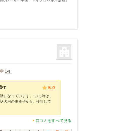
内障のレーザー手術「マイクロパルス治療」
1
件
❣️
5.0
話になっています。 いっ時は、
🐶犬用の車椅子♿️も、検討して
口コミをすべて見る