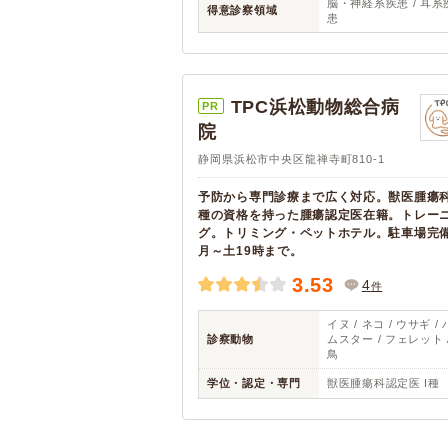
脳・神経系疾患 / 耳系
得意診察領域
患
TPC浜松動物総合病
PR
院
静岡県浜松市中央区龍禅寺町810-1
予防から専門診療まで広く対応。獣医腫瘍
種の資格を持った腫瘍認定医在籍。トレー
グ。トリミング・ペットホテル。駐車場完
月～土19時まで。
3.53
4
件
イヌ / ネコ / ウサギ / 
診察動物
ムスター / フェレット 
鳥
学位・認定・専門
獣医腫瘍科認定医 I種