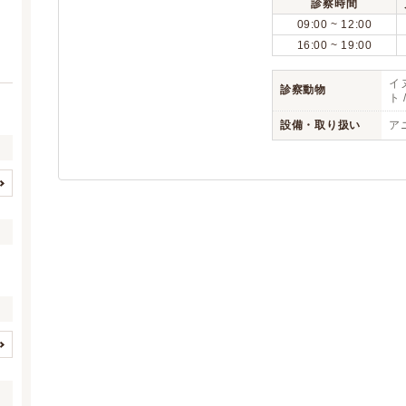
診察時間
09:00 ~ 12:00
16:00 ~ 19:00
イヌ
診察動物
ト
設備・取り扱い
ア
静岡市すべて
静岡市葵区
(63)
(24)
静岡市駿河区
静岡市清水区
(20)
(19)
浜松市すべて
浜松市浜名区
(67)
(12)
浜松市天竜区
沼津市
(1)
(18)
熱海市
三島市
(3)
(10)
富士宮市
伊東市
(13)
(8)
島田市
富士市
(8)
(17)
イヌ
ネコ
(1)
(1)
磐田市
焼津市
(9)
(11)
ウサギ
ハムスター
(1)
(1)