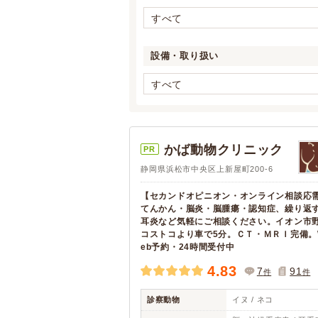
すべて
設備・取り扱い
すべて
かば動物クリニック
PR
静岡県浜松市中央区上新屋町200-6
【セカンドオピニオン・オンライン相談応
てんかん・脳炎・脳腫瘍・認知症、繰り返
耳炎など気軽にご相談ください。イオン市
コストコより車で5分。ＣＴ・ＭＲＩ完備。
eb予約・24時間受付中
4.83
7
91
件
件
診察動物
イヌ / ネコ