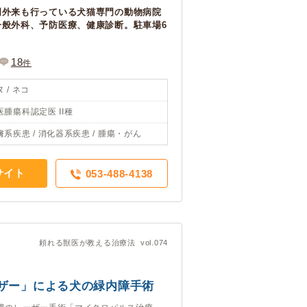
門外来も行っている犬猫専門の動物病院
一般外科、予防医療、健康診断。駐車場6
18
件
 / ネコ
医腫瘍科認定医 II種
膚系疾患 / 消化器系疾患 / 腫瘍・がん
サイト
053-488-4138
頼れる獣医が教える治療法 vol.074
ザー」による犬の緑内障手術