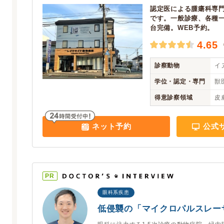
認定医による腫瘍科専
です。一般診療、各種
台完備。WEB予約。
4.65
診察動物
イヌ
学位・認定・専門
獣
得意診察領域
皮
ネット予約
公式
PR
眼科系疾患
低侵襲の「マイクロパルスレー