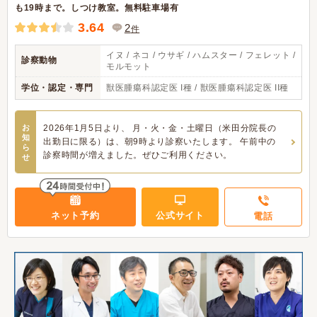
も19時まで。しつけ教室。無料駐車場有
3.64
2
件
イヌ / ネコ / ウサギ / ハムスター / フェレット /
診察動物
モルモット
学位・認定・専門
獣医腫瘍科認定医 I種 / 獣医腫瘍科認定医 II種
お
2026年1月5日より、 月・火・金・土曜日（米田分院長の
知
出勤日に限る）は、朝9時より診察いたします。 午前中の
ら
診察時間が増えました。ぜひご利用ください。
せ
ネット予約
公式サイト
電話