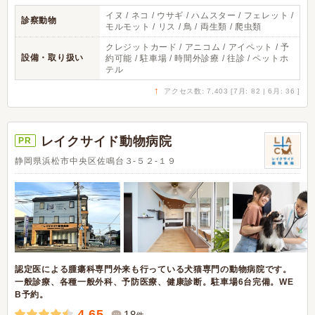
イヌ / ネコ / ウサギ / ハムスター / フェレット /
診察動物
モルモット / リス / 鳥 / 両生類 / 爬虫類
クレジットカード / アニコム / アイペット / 予
設備・取り扱い
約可能 / 駐車場 / 時間外診療 / 往診 / ペットホ
テル
↑
アクセス数: 7,403 [7月: 82 | 6月: 36 ]
レイクサイド動物病院
PR
静岡県浜松市中央区佐鳴台３-５２-１９
認定医による腫瘍科専門外来も行っている犬猫専門の動物病院です。
一般診療、各種一般外科、予防医療、健康診断。駐車場6台完備。WE
B予約。
4.65
18