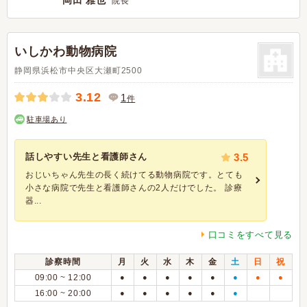
岡田 雅也
院長
いしかわ動物病院
静岡県浜松市中央区大瀬町2500
3.12
1
件
駐車場あり
話しやすい先生と看護師さん
3.5
おじいちゃん先生の長く続けてる動物病院です。とても
小さな病院で先生と看護師さんの2人だけでした。 診療
器...
口コミをすべて見る
診察時間
月
火
水
木
金
土
日
祝
09:00 ~ 12:00
●
●
●
●
●
●
●
●
16:00 ~ 20:00
●
●
●
●
●
●