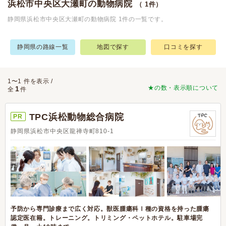
浜松市中央区大瀬町の動物病院
（ 1件）
静岡県浜松市中央区大瀬町の動物病院 1件の一覧です。
静岡県の路線一覧
地図で探す
口コミを探す
1〜1 件を表示 /
★の数・表示順について
1
全
件
TPC浜松動物総合病院
PR
静岡県浜松市中央区龍禅寺町810-1
予防から専門診療まで広く対応。獣医腫瘍科Ⅰ種の資格を持った腫瘍
認定医在籍。トレーニング。トリミング・ペットホテル。駐車場完