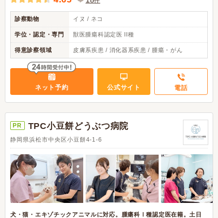
件
診察動物
イヌ / ネコ
学位・認定・専門
獣医腫瘍科認定医 II種
得意診察領域
皮膚系疾患 / 消化器系疾患 / 腫瘍・がん
ネット予約
公式サイト
電話
TPC小豆餅どうぶつ病院
PR
静岡県浜松市中央区小豆餅4-1-6
犬・猫・エキゾチックアニマルに対応。腫瘍科Ⅰ種認定医在籍。土日