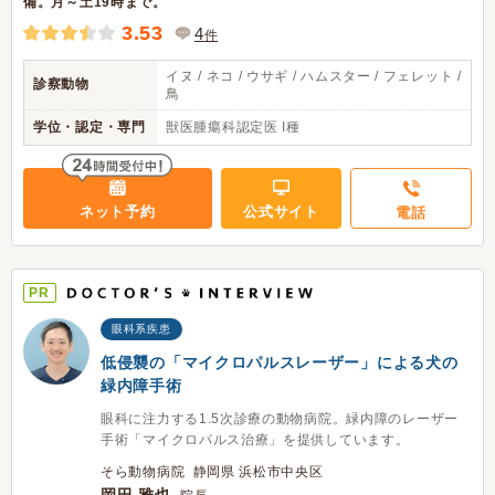
備。月～土19時まで。
3.53
4
件
イヌ / ネコ / ウサギ / ハムスター / フェレット /
診察動物
鳥
学位・認定・専門
獣医腫瘍科認定医 I種
ネット予約
公式サイト
電話
PR
眼科系疾患
低侵襲の「マイクロパルスレーザー」による犬の
緑内障手術
眼科に注力する1.5次診療の動物病院。緑内障のレーザー
手術「マイクロパルス治療」を提供しています。
そら動物病院 静岡県 浜松市中央区