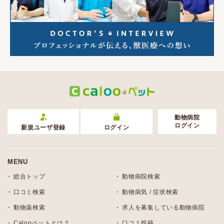
動物病院
ログイン
新規ユーザ登録
ログイン
MENU
総合トップ
動物病院検索
口コミ検索
動物病気 / 症状検索
動物薬検索
求人を募集している動物病院
Calooペットとは？
口コミ投稿