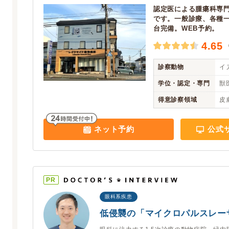
認定医による腫瘍科専
です。一般診療、各種
台完備。WEB予約。
4.65
診察動物
イヌ
学位・認定・専門
獣
得意診察領域
皮
ネット予約
公式
PR
眼科系疾患
低侵襲の「マイクロパルスレー