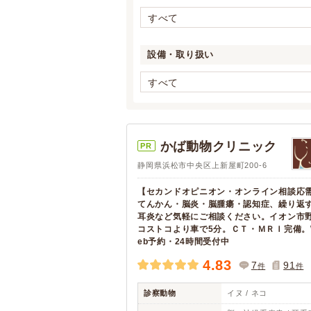
すべて
設備・取り扱い
すべて
かば動物クリニック
PR
静岡県浜松市中央区上新屋町200-6
【セカンドオピニオン・オンライン相談応
てんかん・脳炎・脳腫瘍・認知症、繰り返
耳炎など気軽にご相談ください。イオン市
コストコより車で5分。ＣＴ・ＭＲＩ完備。
eb予約・24時間受付中
4.83
7
91
件
件
診察動物
イヌ / ネコ