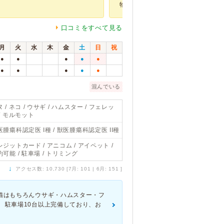
物がおいて...
口コミをすべて見る
月
火
水
木
金
土
日
祝
●
●
●
●
●
●
●
●
●
●
混んでいる
 / ネコ / ウサギ / ハムスター / フェレッ
 / モルモット
医腫瘍科認定医 I種 / 獣医腫瘍科認定医 II種
レジットカード / アニコム / アイペット /
約可能 / 駐車場 / トリミング
↓
アクセス数: 10,730 [7月: 101 | 6月: 151 ]
猫はもちろんウサギ・ハムスター・フ
 駐車場10台以上完備しており、お