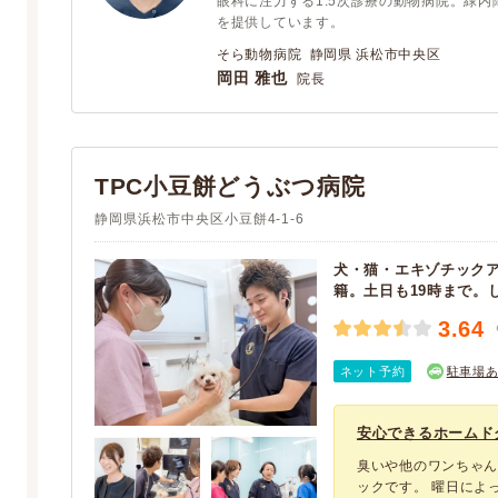
眼科に注力する1.5次診療の動物病院。緑
を提供しています。
そら動物病院 静岡県 浜松市中央区
岡田 雅也
院長
TPC小豆餅どうぶつ病院
静岡県浜松市中央区小豆餅4-1-6
犬・猫・エキゾチック
籍。土日も19時まで。
3.64
ネット予約
駐車場
安心できるホームド
臭いや他のワンちゃ
ックです。 曜日によ