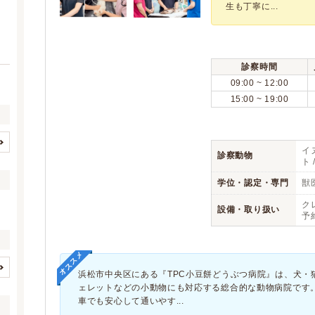
生も丁寧に...
診察時間
09:00 ~ 12:00
15:00 ~ 19:00
イヌ
診察動物
静岡市すべて
静岡市葵区
(63)
(24)
ト
静岡市駿河区
静岡市清水区
(20)
(19)
学位・認定・専門
獣
浜松市すべて
浜松市浜名区
(67)
(12)
ク
設備・取り扱い
予
浜松市天竜区
沼津市
(1)
(18)
熱海市
三島市
(3)
(10)
オススメ
富士宮市
伊東市
(13)
(8)
浜松市中央区にある『TPC小豆餅どうぶつ病院』は、犬・
島田市
富士市
(8)
(17)
イヌ
ネコ
(1)
(1)
ェレットなどの小動物にも対応する総合的な動物病院です。
磐田市
焼津市
(9)
(11)
車でも安心して通いやす...
ウサギ
ハムスター
(1)
(1)