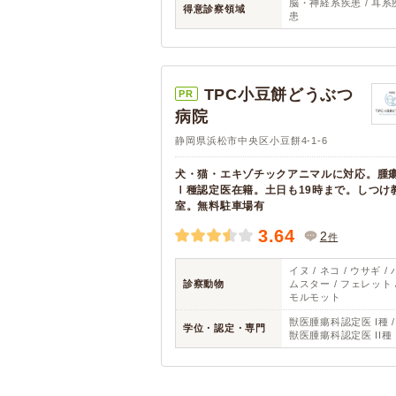
脳・神経系疾患 / 耳系
得意診察領域
患
TPC小豆餅どうぶつ
PR
病院
静岡県浜松市中央区小豆餅4-1-6
犬・猫・エキゾチックアニマルに対応。腫
Ⅰ種認定医在籍。土日も19時まで。しつけ
室。無料駐車場有
3.64
2
件
イヌ / ネコ / ウサギ / 
診察動物
ムスター / フェレット 
モルモット
獣医腫瘍科認定医 I種 /
学位・認定・専門
獣医腫瘍科認定医 II種