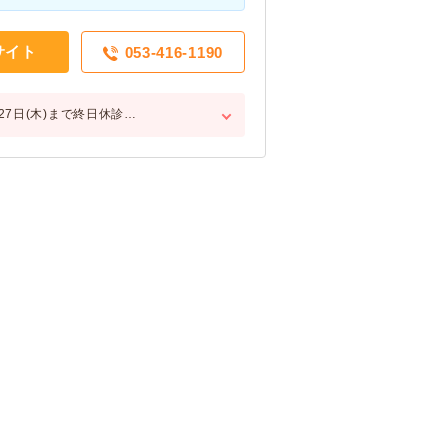
サイト
053-416-1190
27日(木)まで終日休診…