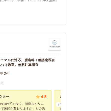
内障のレーザー手術「マイクロパルス治療」
アニマルに対応。腫瘍科Ⅰ種認定医在
しつけ教室。無料駐車場有
2
件
あり
クター
4.5
日にちで先生が変わります
んの抜け毛もなく、清潔なクリニ
ペットショップに併設されている病
って医師が変わりますが、どの先
ット販売はシておらずグッズとフー