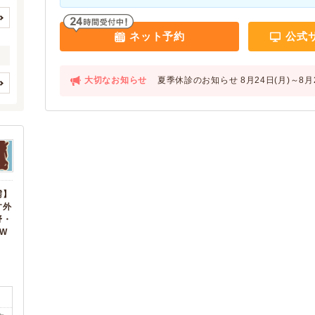
掛川市
藤枝市
(10)
(16)
フェレット
モルモット
(1)
(1)
御殿場市
袋井市
(10)
(9)
(0)
(0)
歯と口腔系疾患
眼科系疾患
ネット予約
公式
(1)
(1)
下田市
裾野市
(1)
(3)
(0)
(0)
皮膚系疾患
脳・神経系疾患
(1)
(1)
湖西市
伊豆市
(5)
(4)
(0)
(0)
循環器系疾患
呼吸器系疾患
(1)
(1)
御前崎市
大切なお知らせ
夏季休診のお知らせ 8月24日(月)～8月
菊川市
(3)
(3)
(0)
(0)
消化器系疾患
肝・胆・すい臓系疾患
(1)
伊豆の国市
クレジットカード
牧之原市
アニコム
(6)
(1)
(2)
(1)
(1)
(0)
(0)
賀茂郡東伊豆町
アイペット
賀茂郡南伊豆町
(1)
(1)
(1)
腎・泌尿器系疾患
内分泌代謝系疾患
(1)
(1)
(0)
賀茂郡松崎町
田方郡函南町
(2)
(4)
血液・免疫系疾患
筋肉系疾患
(1)
(1)
予約可能
駐車場
(1)
(1)
駿東郡清水町
駿東郡長泉町
(3)
(5)
整形外科系疾患
耳系疾患
(1)
(1)
(0)
(0)
榛原郡吉田町
榛原郡川根本町
(3)
(1)
生殖器系疾患
感染症系疾患
(1)
(1)
(0)
(0)
需】
周智郡森町
(1)
寄生虫
腫瘍・がん
す外
(1)
(1)
トリミング
(0)
(1)
野・
中毒
心の病気
(1)
(1)
W
(0)
東洋医学
けが・その他
(1)
(1)