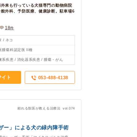
門外来も行っている犬猫専門の動物病院
一般外科、予防医療、健康診断。駐車場6
18
件
 / ネコ
医腫瘍科認定医 II種
膚系疾患 / 消化器系疾患 / 腫瘍・がん
サイト
053-488-4138
頼れる獣医が教える治療法 vol.074
ザー」による犬の緑内障手術