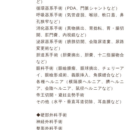
ど）
循環器系手術（PDA、門脈シャントなど）
呼吸器系手術（気管虚脱、喉頭、軟口蓋、鼻
孔狭窄など）
消化器系手術（異物摘出、胃捻転、胃・腸切
開、肛門嚢、内視鏡など）
泌尿器系手術（膀胱切開、会陰尿道婁、尿路
変更術など）
胆道系手術（胆嚢摘出、胆嚢、十二指腸吻合
など）
眼科手術（眼瞼腫瘤、眼球摘出、チェリーア
イ、眼瞼形成術、義眼挿入、角膜縫合など）
各種ヘルニア（横隔膜ヘルニア、臍ヘルニ
ア、会陰ヘルニア、鼠径ヘルニアなど）
帝王切開・避妊去勢手術
その他（水平・垂直耳道切除、耳血腫など）
◆硬部外科手術
神経外科手術
整形外科手術