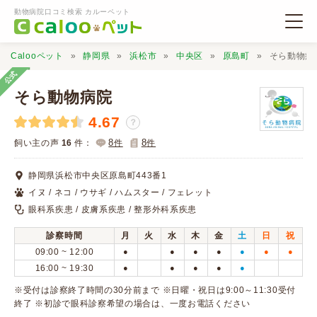
動物病院口コミ検索 カルーペット
Calooペット
静岡県
浜松市
中央区
原島町
そら動物病
公式
そら動物病院
4.67
？
動物病院検索
8
8
飼い主の声
16
件：
件
件
静岡県浜松市中央区原島町443番1
口コミ検索
イヌ / ネコ / ウサギ / ハムスター / フェレット
眼科系疾患 / 皮膚系疾患 / 整形外科系疾患
Calooペットとは？
診察時間
月
火
水
木
金
土
日
祝
09:00 ~ 12:00
●
●
●
●
●
●
●
口コミ投稿
16:00 ~ 19:30
●
●
●
●
●
※受付は診察終了時間の30分前まで ※日曜・祝日は9:00～11:30受付
終了 ※初診で眼科診察希望の場合は、一度お電話ください