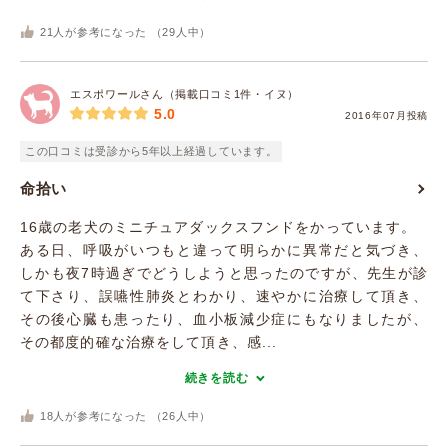
21
人が参考になった （
29
人中）
エスポワールさん（掲載口コミ1件・イヌ）
5.0
2016年07月投稿
この口コミは受診から5年以上経過しています。
命拾い
16歳の老犬のミニチュアダックスフンドをかっています。
ある日、呼吸がいつもと違って明らかに異常だと気づき、
しかも夜7時過ぎでどうしようと思ったのですが、先生が診
て下さり、誤嚥性肺炎とわかり、速やかに治療して頂き、
その後心臓も患ったり、血小板減少症にもなりましたが、
その都度的確な治療をして頂き、感...
続きを読む
18
人が参考になった （
26
人中）