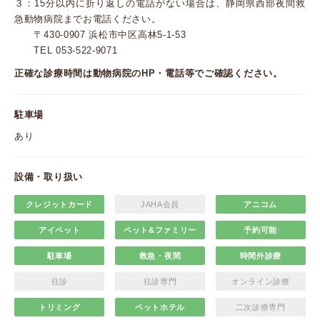
３：15分以内に折り返しの電話がない場合は、静岡県西部夜間救
急動物病院までお電話ください。
〒430-0907 浜松市中区高林5-1-53
TEL 053-522-9071
正確な診療時間は動物病院のHP・電話等でご確認ください。
駐車場
あり
設備・取り扱い
クレジットカード
JAHA会員
アニコム
アイペット
ペット&ファミリー
予約可能
駐車場
救急・夜間
時間外診療
往診
往診専門
オンライン診療
トリミング
ペットホテル
二次診療専門