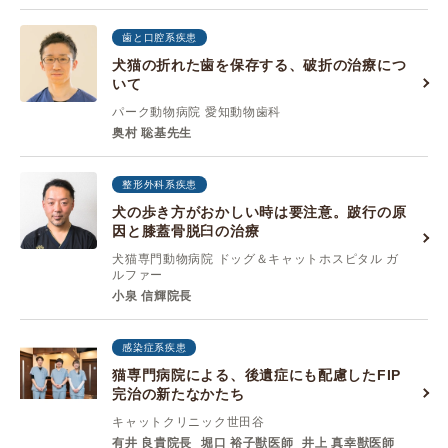
歯と口腔系疾患
犬猫の折れた歯を保存する、破折の治療につ
いて
パーク動物病院 愛知動物歯科
奥村 聡基先生
整形外科系疾患
犬の歩き方がおかしい時は要注意。跛行の原
因と膝蓋骨脱臼の治療
犬猫専門動物病院 ドッグ＆キャットホスピタル ガ
ルファー
小泉 信輝院長
感染症系疾患
猫専門病院による、後遺症にも配慮したFIP
完治の新たなかたち
キャットクリニック世田谷
有井 良貴院長
堀口 裕子獣医師
井上 真幸獣医師