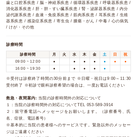
歯と口腔系疾患 / 脳・神経系疾患 / 循環器系疾患 / 呼吸器系疾患 /
消化器系疾患 / 肝・胆・すい臓系疾患 / 腎・泌尿器系疾患 / 内分
泌代謝系疾患 / 血液・免疫系疾患 / 筋肉系疾患 / 耳系疾患 / 生殖
器系疾患 / 感染症系疾患 / 寄生虫 / 腫瘍・がん / 中毒 / 心の病気
/ けが・その他
診療時間
診察時間
月
火
水
木
金
土
日
祝
09:00 ~ 12:00
●
●
●
●
●
●
●
16:00 ~ 19:30
●
●
●
●
●
※受付は診察終了時間の30分前まで ※日曜・祝日は9:00～11:30
受付終了 ※初診で眼科診察希望の場合は、一度お電話ください
救急・夜間案内:
当院の診察時間外の対応について
１：当院の診察時間外の対応についてTEL 053-589-3914
２：留守番電話へメッセージをお願いします。（診察番号、氏
名、症状、電話番号）
※基本的に当院の患者様へのサービスです。緊急以外のメッセー
ジはご遠慮ください