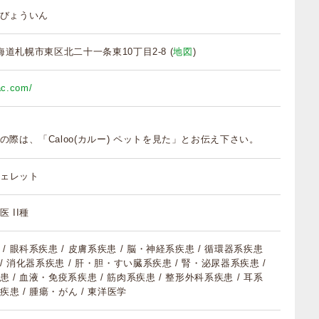
びょういん
 北海道札幌市東区北二十一条東10丁目2-8 (
地図
)
-ac.com/
の際は、「Caloo(カルー) ペットを見た」とお伝え下さい。
 フェレット
 II種
/ 眼科系疾患 / 皮膚系疾患 / 脳・神経系疾患 / 循環器系疾患
 / 消化器系疾患 / 肝・胆・すい臓系疾患 / 腎・泌尿器系疾患 /
 / 血液・免疫系疾患 / 筋肉系疾患 / 整形外科系疾患 / 耳系
疾患 / 腫瘍・がん / 東洋医学