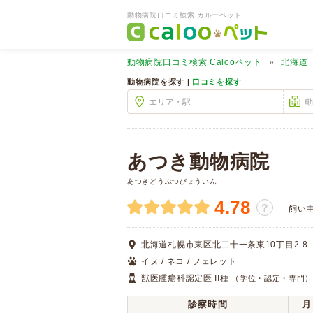
動物病院口コミ検索 カルーペット
動物病院口コミ検索
Calooペット
北海道
動物病院を探す |
口コミを探す
あつき動物病院
あつきどうぶつびょういん
4.78
？
飼い
北海道札幌市東区北二十一条東10丁目2-8
イヌ / ネコ / フェレット
獣医腫瘍科認定医 II種
（学位・認定・専門
診察時間
月