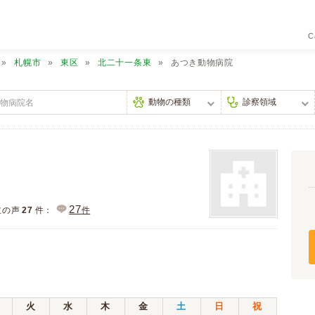
C
札幌市
東区
北二十一条東
あつき動物病院
27
主の声
27
件：
件
）
火
水
木
金
土
日
祝