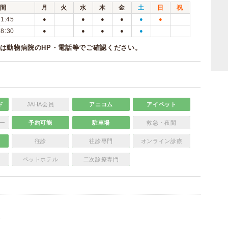
間
月
火
水
木
金
土
日
祝
11:45
●
●
●
●
●
●
18:30
●
●
●
●
●
は動物病院のHP・電話等でご確認ください。
ド
JAHA会員
アニコム
アイペット
ー
予約可能
駐車場
救急・夜間
往診
往診専門
オンライン診療
ペットホテル
二次診療専門
）