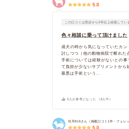
5.0
この口コミは受診から5年以上経過してい
色々相談に乗って頂けました
成犬の時から気になっていたカン
討しつつ（他の動物病院で断れた
手術については経験がないとの事
て負担が少ないサプリメントから
最悪は手術という...
6
人が参考になった （
8
人中）
牡丹816さん（掲載口コミ1件・フェレ
5.0