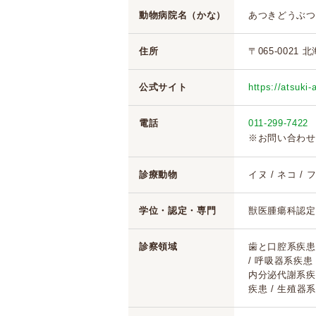
動物病院名（かな）
あつきどうぶつ
住所
〒065-0021
公式サイト
https://atsuki
電話
011-299-7422
※お問い合わせ
診療動物
イヌ / ネコ /
学位・認定・専門
獣医腫瘍科認定医
診察領域
歯と口腔系疾患 
/ 呼吸器系疾患
内分泌代謝系疾患
疾患 / 生殖器系