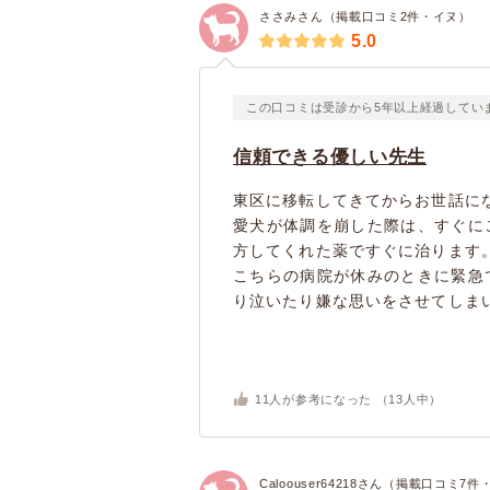
ささみさん（掲載口コミ2件・イヌ）
5.0
この口コミは受診から5年以上経過してい
信頼できる優しい先生
東区に移転してきてからお世話に
愛犬が体調を崩した際は、すぐに
方してくれた薬ですぐに治ります
こちらの病院が休みのときに緊急
り泣いたり嫌な思いをさせてしまい
11
人が参考になった （
13
人中）
Caloouser64218さん（掲載口コミ7