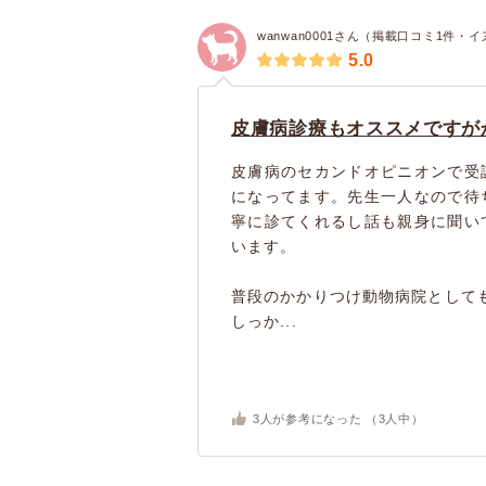
wanwan0001さん（掲載口コミ1件・イ
5.0
皮膚病診療もオススメですが
皮膚病のセカンドオピニオンで受
になってます。先生一人なので待
寧に診てくれるし話も親身に聞い
います。
普段のかかりつけ動物病院として
しっか...
3
人が参考になった （
3
人中）