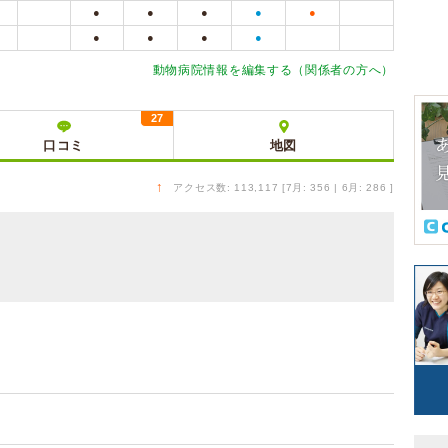
●
●
●
●
●
●
●
●
●
動物病院情報を編集する（関係者の方へ）
27
口コミ
地図
↑
アクセス数: 113,117 [7月: 356 | 6月: 286 ]