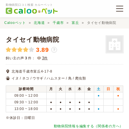
動物病院口コミ検索 カルーペット
Calooペット
北海道
千歳市
富丘
タイセイ動物病院
タイセイ動物病院
3.89
？
動物病院検索
3
飼い主の声
3
件：
件
北海道千歳市富丘4-17-8
口コミ検索
イヌ / ネコ / ウサギ / ハムスター / 鳥 / 爬虫類
診察時間
月
火
水
木
金
土
日
祝
Calooペットとは？
09:00 ~ 12:00
●
●
09:30 ~ 12:00
●
●
●
●
●
13:00 ~ 18:00
●
●
●
●
●
●
●
口コミ投稿
※休診日：日曜日
動物病院情報を編集する（関係者の方へ）