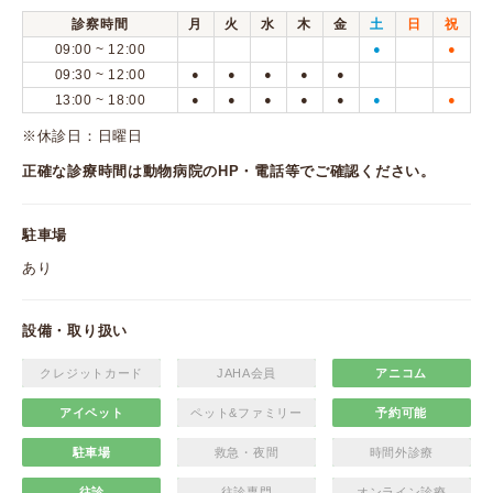
診察時間
月
火
水
木
金
土
日
祝
09:00 ~ 12:00
●
●
09:30 ~ 12:00
●
●
●
●
●
13:00 ~ 18:00
●
●
●
●
●
●
●
※休診日：日曜日
正確な診療時間は動物病院のHP・電話等でご確認ください。
駐車場
あり
設備・取り扱い
クレジットカード
JAHA会員
アニコム
アイペット
ペット&ファミリー
予約可能
駐車場
救急・夜間
時間外診療
往診
往診専門
オンライン診療