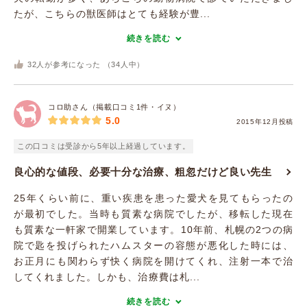
たが、こちらの獣医師はとても経験が豊...
続きを読む
32
人が参考になった （
34
人中）
コロ助さん（掲載口コミ1件・イヌ）
5.0
2015年12月投稿
この口コミは受診から5年以上経過しています。
良心的な値段、必要十分な治療、粗忽だけど良い先生
25年くらい前に、重い疾患を患った愛犬を見てもらったの
が最初でした。当時も質素な病院でしたが、移転した現在
も質素な一軒家で開業しています。10年前、札幌の2つの病
院で匙を投げられたハムスターの容態が悪化した時には、
お正月にも関わらず快く病院を開けてくれ、注射一本で治
してくれました。しかも、治療費は札...
続きを読む