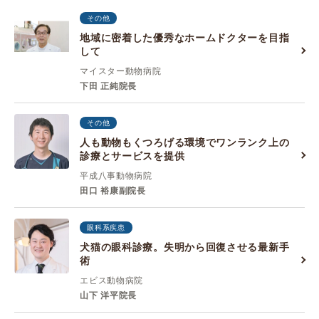
その他
地域に密着した優秀なホームドクターを目指
して
マイスター動物病院
下田 正純院長
その他
人も動物もくつろげる環境でワンランク上の
診療とサービスを提供
平成八事動物病院
田口 裕康副院長
眼科系疾患
犬猫の眼科診療。失明から回復させる最新手
術
エビス動物病院
山下 洋平院長