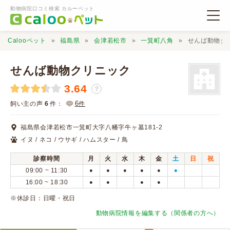
動物病院口コミ検索 カルーペット
Calooペット
福島県
会津若松市
一箕町八角
せんば動物ク
せんば動物クリニック
3.64
？
動物病院検索
6
飼い主の声
6
件：
件
福島県会津若松市一箕町大字八幡字牛ヶ墓181-2
口コミ検索
イヌ / ネコ / ウサギ / ハムスター / 鳥
診察時間
月
火
水
木
金
土
日
祝
Calooペットとは？
09:00 ~ 11:30
●
●
●
●
●
●
16:00 ~ 18:30
●
●
●
●
口コミ投稿
※休診日：日曜・祝日
動物病院情報を編集する（関係者の方へ）