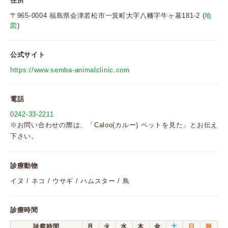
住所
〒965-0004 福島県会津若松市一箕町大字八幡字牛ヶ墓181-2 (
地
図
)
公式サイト
https://www.semba-animalclinic.com
電話
0242-33-2211
※お問い合わせの際は、「Caloo(カルー) ペットを見た」とお伝え
下さい。
診療動物
イヌ / ネコ / ウサギ / ハムスター / 鳥
診療時間
診察時間
月
火
水
木
金
土
日
祝