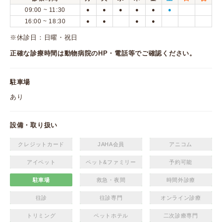
09:00 ~ 11:30
●
●
●
●
●
●
16:00 ~ 18:30
●
●
●
●
※休診日：日曜・祝日
正確な診療時間は動物病院のHP・電話等でご確認ください。
駐車場
あり
設備・取り扱い
クレジットカード
JAHA会員
アニコム
アイペット
ペット&ファミリー
予約可能
駐車場
救急・夜間
時間外診療
往診
往診専門
オンライン診療
トリミング
ペットホテル
二次診療専門