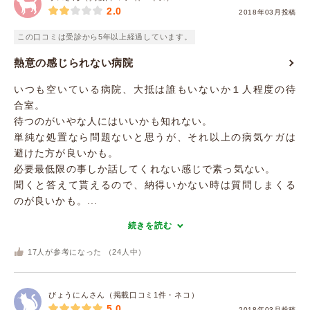
2.0
2018年03月投稿
この口コミは受診から5年以上経過しています。
熱意の感じられない病院
いつも空いている病院、大抵は誰もいないか１人程度の待
合室。
待つのがいやな人にはいいかも知れない。
単純な処置なら問題ないと思うが、それ以上の病気ケガは
避けた方が良いかも。
必要最低限の事しか話してくれない感じで素っ気ない。
聞くと答えて貰えるので、納得いかない時は質問しまくる
のが良いかも。...
続きを読む
17
人が参考になった （
24
人中）
びょうにんさん（掲載口コミ1件・ネコ）
5.0
2018年03月投稿