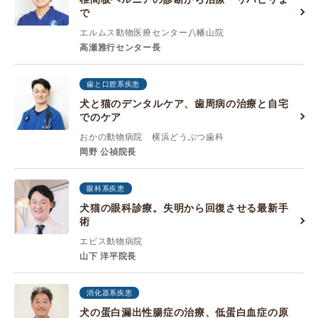
で
エルムス動物医療センター八幡山院
高瀬雅行センター長
歯と口腔系疾患
犬と猫のデンタルケア、歯周病の治療と自宅
でのケア
おかの動物病院 横浜どうぶつ歯科
岡野 公禎院長
眼科系疾患
犬猫の眼科診療。失明から回復させる最新手
術
エビス動物病院
山下 洋平院長
消化器系疾患
犬の蛋白漏出性腸症の治療、低蛋白血症の原