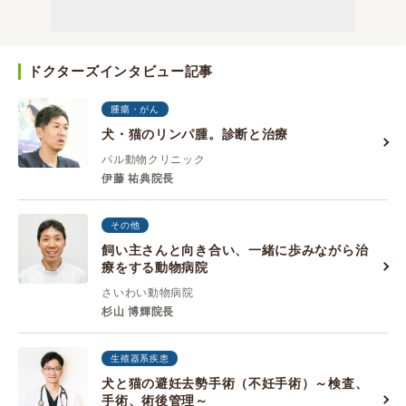
ドクターズインタビュー記事
腫瘍・がん
犬・猫のリンパ腫。診断と治療
パル動物クリニック
伊藤 祐典院長
その他
飼い主さんと向き合い、一緒に歩みながら治
療をする動物病院
さいわい動物病院
杉山 博輝院長
生殖器系疾患
犬と猫の避妊去勢手術（不妊手術）～検査、
手術、術後管理～