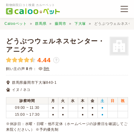
動物病院口コミ検索 カルーペット
Calooペット
群馬県
藤岡市
下大塚
どうぶつウェルネスセ
どうぶつウェルネスセンター・
アニクス
4.44
動物病院検索
？
8
飼い主の声
8
件：
件
口コミ検索
群馬県藤岡市下大塚840-1
イヌ / ネコ
Calooペットとは？
診察時間
月
火
水
木
金
土
日
祝
09:00 ~ 11:30
●
●
●
●
●
口コミ投稿
15:00 ~ 17:30
●
●
●
●
●
※休診日：水曜・日曜・他不定休（ホームページの診療日を確認してご
来院ください｡） ※予約優先制