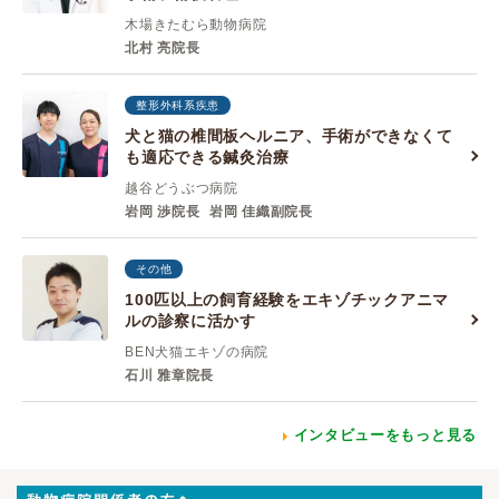
木場きたむら動物病院
北村 亮院長
整形外科系疾患
犬と猫の椎間板ヘルニア、手術ができなくて
も適応できる鍼灸治療
越谷どうぶつ病院
岩岡 渉院長
岩岡 佳織副院長
その他
100匹以上の飼育経験をエキゾチックアニマ
ルの診察に活かす
BEN犬猫エキゾの病院
石川 雅章院長
インタビューをもっと見る