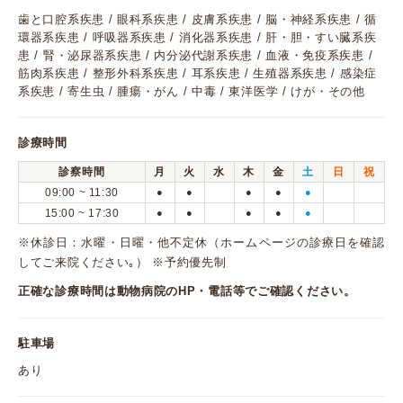
歯と口腔系疾患 / 眼科系疾患 / 皮膚系疾患 / 脳・神経系疾患 / 循
環器系疾患 / 呼吸器系疾患 / 消化器系疾患 / 肝・胆・すい臓系疾
患 / 腎・泌尿器系疾患 / 内分泌代謝系疾患 / 血液・免疫系疾患 /
筋肉系疾患 / 整形外科系疾患 / 耳系疾患 / 生殖器系疾患 / 感染症
系疾患 / 寄生虫 / 腫瘍・がん / 中毒 / 東洋医学 / けが・その他
診療時間
診察時間
月
火
水
木
金
土
日
祝
09:00 ~ 11:30
●
●
●
●
●
15:00 ~ 17:30
●
●
●
●
●
※休診日：水曜・日曜・他不定休（ホームページの診療日を確認
してご来院ください｡） ※予約優先制
正確な診療時間は動物病院のHP・電話等でご確認ください。
駐車場
あり