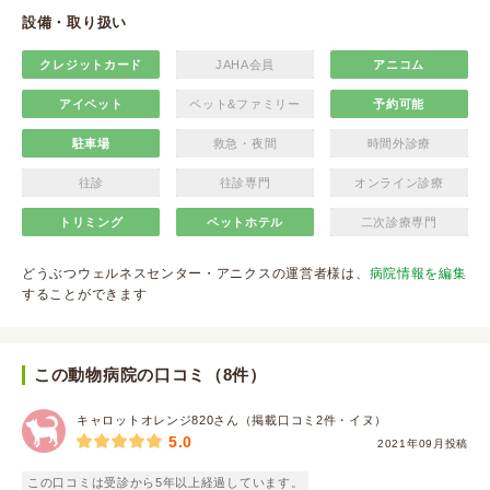
設備・取り扱い
クレジットカード
JAHA会員
アニコム
アイペット
ペット&ファミリー
予約可能
駐車場
救急・夜間
時間外診療
往診
往診専門
オンライン診療
トリミング
ペットホテル
二次診療専門
どうぶつウェルネスセンター・アニクスの運営者様は、
病院情報を編集
することができます
この動物病院の口コミ（8件）
キャロットオレンジ820さん（掲載口コミ2件・イヌ）
5.0
2021年09月投稿
この口コミは受診から5年以上経過しています。