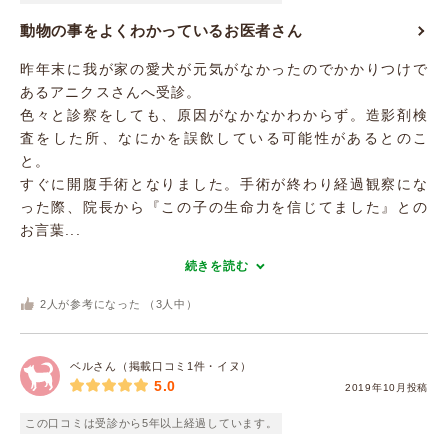
動物の事をよくわかっているお医者さん
昨年末に我が家の愛犬が元気がなかったのでかかりつけで
あるアニクスさんへ受診。
色々と診察をしても、原因がなかなかわからず。造影剤検
査をした所、なにかを誤飲している可能性があるとのこ
と。
すぐに開腹手術となりました。手術が終わり経過観察にな
った際、院長から『この子の生命力を信じてました』との
お言葉...
続きを読む
2
人が参考になった （
3
人中）
ベルさん（掲載口コミ1件・イヌ）
5.0
2019年10月投稿
この口コミは受診から5年以上経過しています。