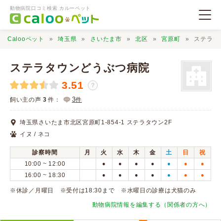
動物病院口コミ検索 カルーペット
Calooペット
埼玉県
さいたま市
北区
宮原町
ステラタ
ステラタウンどうぶつ病院
3.51
？
動物病院検索
3
飼い主の声
3
件：
件
埼玉県さいたま市北区宮原町1-854-1 ステラタウン2F
口コミ検索
イヌ / ネコ
診察時間
月
火
水
木
金
土
日
祝
Calooペットとは？
10:00 ~ 12:00
●
●
●
●
●
●
●
16:00 ~ 18:30
●
●
●
●
●
●
●
口コミ投稿
※休診／月曜日 ※受付は18:30まで ※水曜日の診療は犬猫のみ
動物病院情報を編集する（関係者の方へ）