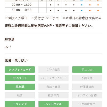
10:00 ~ 12:00
●
●
●
●
●
●
●
16:00 ~ 18:30
●
●
●
●
●
●
●
※休診／月曜日 ※受付は18:30まで ※水曜日の診療は犬猫のみ
正確な診療時間は動物病院のHP・電話等でご確認ください。
駐車場
あり
設備・取り扱い
クレジットカード
JAHA会員
アニコム
アイペット
ペット&ファミリー
予約可能
駐車場
救急・夜間
時間外診療
往診
往診専門
オンライン診療
トリミング
ペットホテル
二次診療専門