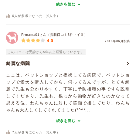
続きを読む
0
人が参考になった （
0
人中）
R-mama01さん（掲載口コミ3件・イヌ）
4.0
2016年06月投稿
この口コミは受診から5年以上経過しています。
綺麗な病院
ここは、ペットショップと提携してる病院で、ペットショ
ップで愛犬を購入してから、伺ってるんですが、とても綺
麗で先生も分かりやすく、丁寧に予防接種の事ですら説明
してくださり、先生も、根っから動物が好きなのかなって
思える位、わんちゃんに対して笑顔で接してたり、わんち
ゃんも大人しくしてくれてました(*^^*...
続きを読む
7
人が参考になった （
8
人中）