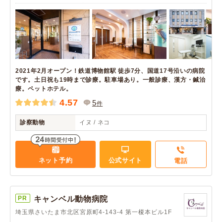
2021年2月オープン！鉄道博物館駅 徒歩7分、国道17号沿いの病院
です。土日祝も19時まで診療。駐車場あり。一般診療、漢方・鍼治
療。ペットホテル。
4.57
5
件
診察動物
イヌ / ネコ
ネット予約
公式サイト
電話
PR
キャンベル動物病院
埼玉県さいたま市北区宮原町4-143-4 第一榎本ビル1F