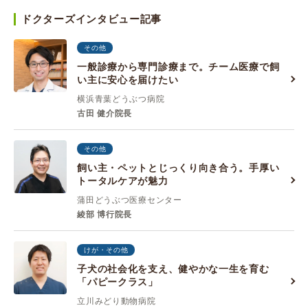
ドクターズインタビュー記事
その他
一般診療から専門診療まで。チーム医療で飼
い主に安心を届けたい
横浜青葉どうぶつ病院
古田 健介院長
その他
飼い主・ペットとじっくり向き合う。手厚い
トータルケアが魅力
蒲田どうぶつ医療センター
綾部 博行院長
けが・その他
子犬の社会化を支え、健やかな一生を育む
「パピークラス」
立川みどり動物病院