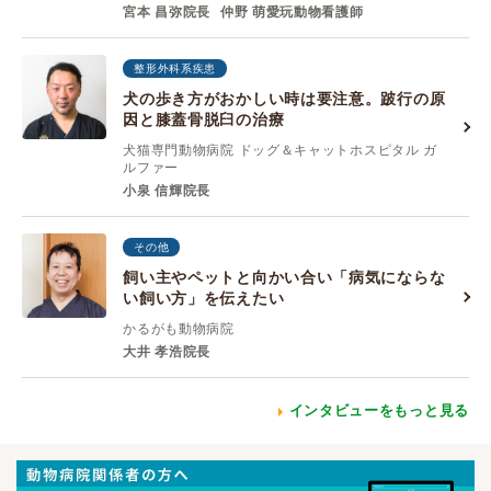
宮本 昌弥院長
仲野 萌愛玩動物看護師
整形外科系疾患
犬の歩き方がおかしい時は要注意。跛行の原
因と膝蓋骨脱臼の治療
犬猫専門動物病院 ドッグ＆キャットホスピタル ガ
ルファー
小泉 信輝院長
その他
飼い主やペットと向かい合い「病気にならな
い飼い方」を伝えたい
かるがも動物病院
大井 孝浩院長
インタビューをもっと見る