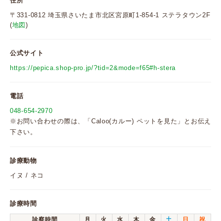
住所
〒331-0812 埼玉県さいたま市北区宮原町1-854-1 ステラタウン2F
(
地図
)
公式サイト
https://pepica.shop-pro.jp/?tid=2&mode=f65#h-stera
電話
048-654-2970
※お問い合わせの際は、「Caloo(カルー) ペットを見た」とお伝え
下さい。
診療動物
イヌ / ネコ
診療時間
診察時間
月
火
水
木
金
土
日
祝