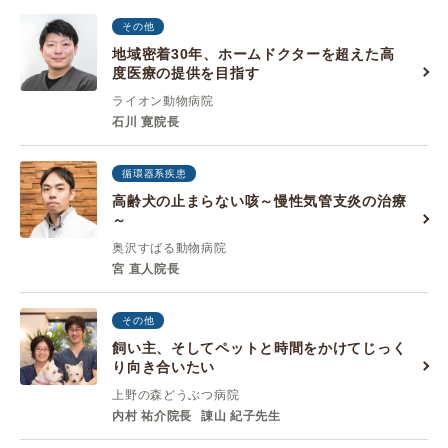
その他
地域密着30年、ホームドクターを超えた高
度医療の提供を目指す
ライオン動物病院
石川 寛院長
循環器系疾患
高齢犬の止まらない咳～慢性気管支炎の治療
～
奥沢すばる動物病院
宮 直人院長
その他
飼い主、そしてペットと時間をかけてじっく
り向き合いたい
上野の森どうぶつ病院
内村 祐介院長
諌山 紀子先生