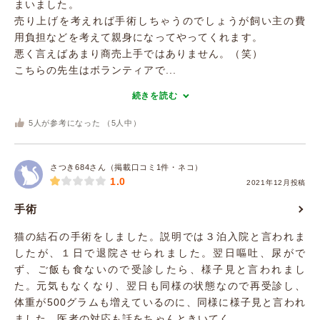
まいました。
売り上げを考えれば手術しちゃうのでしょうが飼い主の費
用負担などを考えて親身になってやってくれます。
悪く言えばあまり商売上手ではありません。（笑）
こちらの先生はボランティアで...
続きを読む
5
人が参考になった （
5
人中）
さつき684さん（掲載口コミ1件・ネコ）
1.0
2021年12月投稿
手術
猫の結石の手術をしました。説明では３泊入院と言われま
したが、１日で退院させられました。翌日嘔吐、尿がで
ず、ご飯も食ないので受診したら、様子見と言われまし
た。元気もなくなり、翌日も同様の状態なので再受診し、
体重が500グラムも増えているのに、同様に様子見と言われ
ました。医者の対応も話をちゃんときいてく...