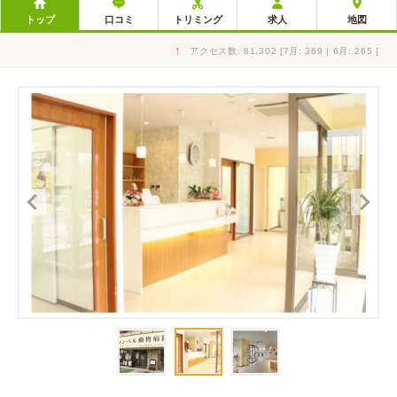
トップ
口コミ
トリミング
求人
地図
↑
アクセス数: 81,302 [7月: 369 | 6月: 265 ]