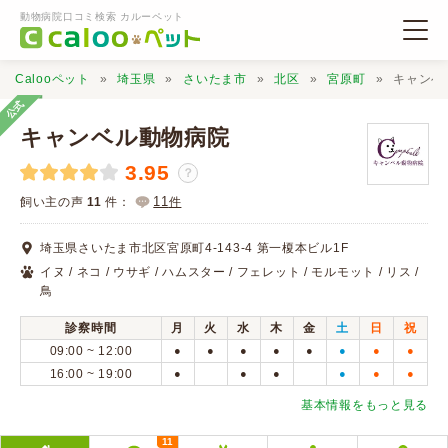
動物病院口コミ検索 カルーペット
Calooペット
埼玉県
さいたま市
北区
宮原町
キャンベ
公式
キャンベル動物病院
3.95
？
動物病院検索
11
飼い主の声
11
件：
件
埼玉県さいたま市北区宮原町4-143-4 第一榎本ビル1F
口コミ検索
イヌ / ネコ / ウサギ / ハムスター / フェレット / モルモット / リス /
鳥
Calooペットとは？
診察時間
月
火
水
木
金
土
日
祝
09:00 ~ 12:00
●
●
●
●
●
●
●
●
16:00 ~ 19:00
●
●
●
●
●
●
口コミ投稿
基本情報をもっと見る
11