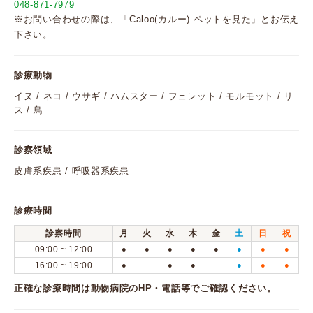
048-871-7979
※お問い合わせの際は、「Caloo(カルー) ペットを見た」とお伝え
下さい。
診療動物
イヌ / ネコ / ウサギ / ハムスター / フェレット / モルモット / リ
ス / 鳥
診察領域
皮膚系疾患 / 呼吸器系疾患
診療時間
診察時間
月
火
水
木
金
土
日
祝
09:00 ~ 12:00
●
●
●
●
●
●
●
●
16:00 ~ 19:00
●
●
●
●
●
●
正確な診療時間は動物病院のHP・電話等でご確認ください。