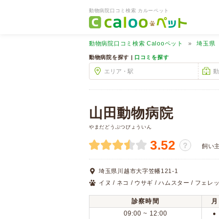
動物病院口コミ検索 カルーペット
動物病院口コミ検索
Calooペット
埼玉県
動物病院を探す |
口コミを探す
山田動物病院
やまだどうぶつびょういん
3.52
？
飼い
埼玉県川越市大字笠幡121-1
イヌ / ネコ / ウサギ / ハムスター / フェレッ
診察時間
月
09:00 ~ 12:00
●