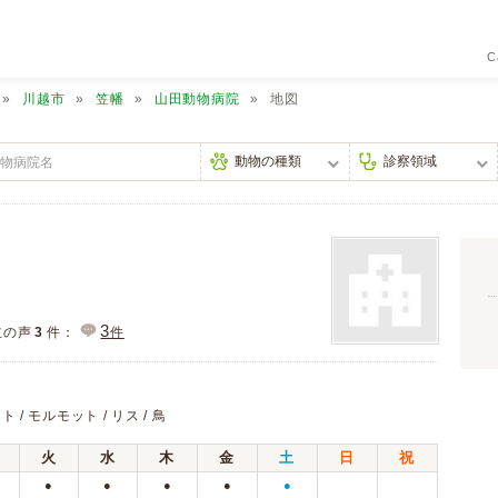
C
川越市
笠幡
山田動物病院
地図
3
主の声
3
件：
件
ト / モルモット / リス / 鳥
火
水
木
金
土
日
祝
●
●
●
●
●