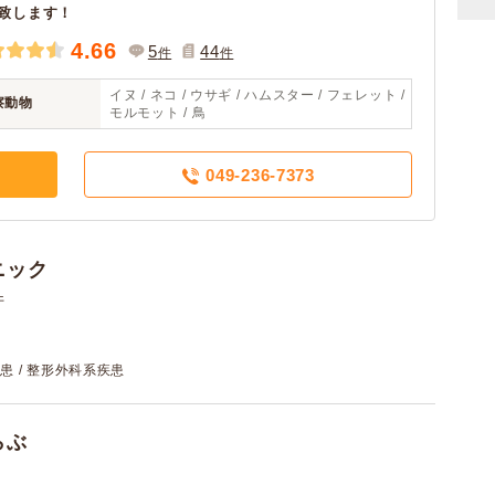
致します！
4.66
5
44
件
件
イヌ / ネコ / ウサギ / ハムスター / フェレット /
察動物
モルモット / 鳥
049-236-7373
ニック
件
患 / 整形外科系疾患
らぶ