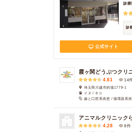
診療
診
公式サイト
霞ヶ関どうぶつクリ
4.61
14
埼玉県川越市的場1779-1
イヌ / ネコ
歯と口腔系疾患 / 循環器系疾
アニマルクリニック
4.28
8件