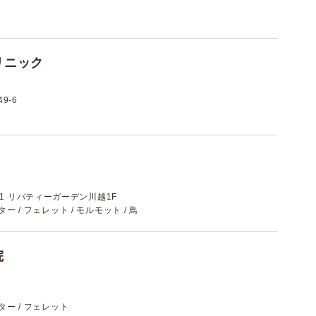
リニック
9-6
-1 リバティーガーデン川越1F
スター / フェレット / モルモット / 鳥
院
スター / フェレット