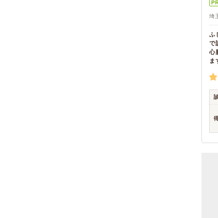
P
埼
ふ
で
心
ま