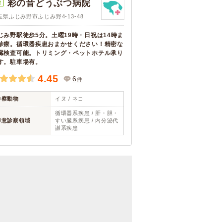
彩の音どうぶつ病院
R
玉県ふじみ野市ふじみ野4-13-48
じみ野駅徒歩5分。土曜19時・日祝は14時ま
診療。循環器疾患おまかせください！精密な
臓検査可能。トリミング・ペットホテル承り
す。駐車場有。
4.45
6
件
診察動物
イヌ / ネコ
循環器系疾患 / 肝・胆・
得意診察領域
すい臓系疾患 / 内分泌代
謝系疾患