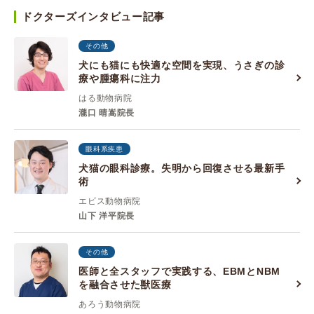
ドクターズインタビュー記事
その他
犬にも猫にも快適な空間を実現、うさぎの診
療や腫瘍科に注力
はる動物病院
瀧口 晴嵩院長
眼科系疾患
犬猫の眼科診療。失明から回復させる最新手
術
エビス動物病院
山下 洋平院長
その他
医師と全スタッフで実践する、EBMとNBM
を融合させた獣医療
あろう動物病院