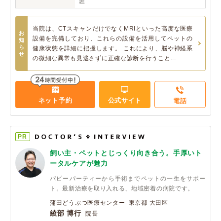
患
当院は、CTスキャンだけでなくMRIといった高度な医療
お
設備を完備しており、これらの設備を活用してペットの
知
ら
健康状態を詳細に把握します。 これにより、脳や神経系
せ
の微細な異常も見逃さずに正確な診断を行うこと...
ネット予約
公式サイト
電話
PR
飼い主・ペットとじっくり向き合う。手厚いト
ータルケアが魅力
パピーパーティーから手術までペットの一生をサポー
ト。最新治療を取り入れる、地域密着の病院です。
蒲田どうぶつ医療センター 東京都 大田区
綾部 博行
院長