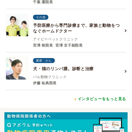
千葉 濯院長
その他
予防医療から専門診療まで、家族と動物をつ
なぐホームドクター
アイビーペットクリニック
宮澤 裕院長
宮澤 京子副院長
腫瘍・がん
犬・猫のリンパ腫。診断と治療
パル動物クリニック
伊藤 祐典院長
インタビューをもっと見る