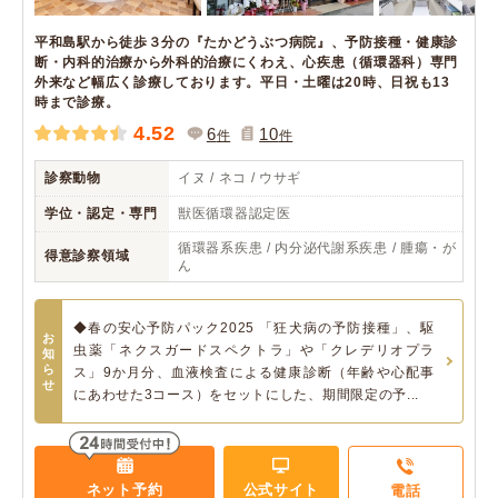
平和島駅から徒歩３分の『たかどうぶつ病院』、予防接種・健康診
断・内科的治療から外科的治療にくわえ、心疾患（循環器科）専門
外来など幅広く診療しております。平日・土曜は20時、日祝も13
時まで診療。
4.52
6
10
件
件
診察動物
イヌ / ネコ / ウサギ
学位・認定・専門
獣医循環器認定医
循環器系疾患 / 内分泌代謝系疾患 / 腫瘍・が
得意診察領域
ん
◆春の安心予防パック2025 「狂犬病の予防接種」、駆
お
虫薬「ネクスガードスペクトラ」や「クレデリオプラ
知
ら
ス」9か月分、血液検査による健康診断（年齢や心配事
せ
にあわせた3コース）をセットにした、期間限定の予...
ネット予約
公式サイト
電話