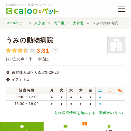
動物病院口コミ検索 カルーペット
Calooペット
東京都
大田区
大森北
うみの動物病院
うみの動物病院
3.31
？
動物病院検索
3
飼い主の声
3
件：
件
東京都大田区大森北3-26-20
口コミ検索
イヌ / ネコ
診察時間
月
火
水
木
金
土
日
祝
Calooペットとは？
09:00 ~ 12:00
●
●
●
●
●
●
16:00 ~ 19:00
●
●
●
●
●
●
口コミ投稿
動物病院情報を編集する（関係者の方へ）
3