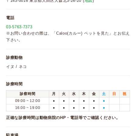
〒143-0016 東京都大田区大森北3-26-20 (
地図
)
電話
03-5763-7373
※お問い合わせの際は、「Caloo(カルー) ペットを見た」とお伝え
下さい。
診療動物
イヌ / ネコ
診療時間
診察時間
月
火
水
木
金
土
日
祝
09:00 ~ 12:00
●
●
●
●
●
●
16:00 ~ 19:00
●
●
●
●
●
●
正確な診療時間は動物病院のHP・電話等でご確認ください。
駐車場