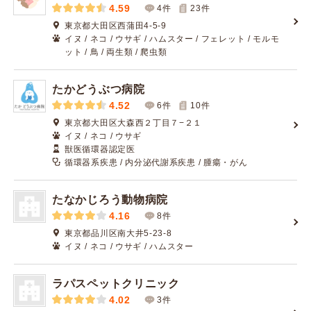
4.59
4件
23
件
東京都大田区西蒲田4-5-9
イヌ / ネコ / ウサギ / ハムスター / フェレット / モルモ
ット / 鳥 / 両生類 / 爬虫類
たかどうぶつ病院
4.52
6件
10
件
東京都大田区大森西２丁目７−２１
イヌ / ネコ / ウサギ
獣医循環器認定医
循環器系疾患 / 内分泌代謝系疾患 / 腫瘍・がん
たなかじろう動物病院
4.16
8件
東京都品川区南大井5-23-8
イヌ / ネコ / ウサギ / ハムスター
ラパスペットクリニック
4.02
3件