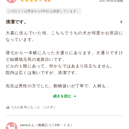
4.0
2017年05月投稿
この口コミは受診から5年以上経過しています。
清潔です。
大森に住んでいた頃、こちらでうちの犬が何度かお世話に
なっています。
環七から一本横に入った大通りにあります。大通りですけ
ど結構地元民の道路沿いです。
ビルの１階にあって、外からではあまり目立ちません。
院内は広くは無いですが、清潔です。
先生は男性の方でした。動物扱いが丁寧で、人柄も...
続きを読む
1
人が参考になった （
1
人中）
tamaさん（掲載口コミ4件・イヌ）