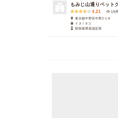
もみじ山通りペット
4.21
15
東京都中野区中野2-1-8
イヌ / ネコ
獣医循環器認定医