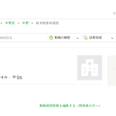
C
中野区
中野
鈴木獣医科医院
0
声
0
件：
件
動物病院情報を編集する（関係者の方へ）