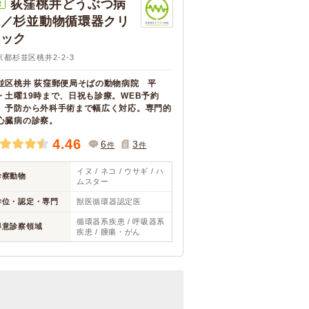
荻窪桃井どうぶつ病
R
院／杉並動物循環器クリ
ニック
京都杉並区桃井2-2-3
並区桃井 荻窪郵便局そばの動物病院 平
・土曜19時まで、日祝も診療。WEB予約
。予防から外科手術まで幅広く対応。専門的
心臓病の診察。
4.46
6
3
件
件
イヌ / ネコ / ウサギ / ハ
診察動物
ムスター
学位・認定・専門
獣医循環器認定医
循環器系疾患 / 呼吸器系
得意診察領域
疾患 / 腫瘍・がん