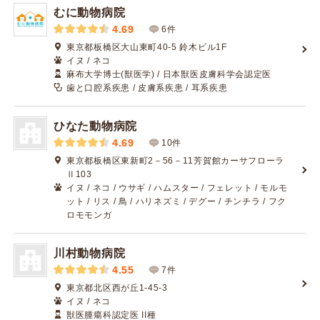
むに動物病院
4.69
6件
東京都板橋区大山東町40-5 鈴木ビル1F
イヌ / ネコ
麻布大学博士(獣医学) / 日本獣医皮膚科学会認定医
歯と口腔系疾患 / 皮膚系疾患 / 耳系疾患
ひなた動物病院
4.69
10件
東京都板橋区東新町2－56－11芳賀館カーサフローラ
Ⅱ103
イヌ / ネコ / ウサギ / ハムスター / フェレット / モルモ
ット / リス / 鳥 / ハリネズミ / デグー / チンチラ / フク
ロモモンガ
川村動物病院
4.55
7件
東京都北区西が丘1-45-3
イヌ / ネコ
獣医腫瘍科認定医 II種