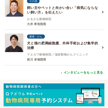
その他
飼い主やペットと向かい合い「病気にならな
い飼い方」を伝えたい
かるがも動物病院
大井 孝浩院長
腫瘍・がん
犬と猫の肥満細胞腫、外科手術および集学的
治療
マエカワ動物病院／滋賀動物がんクリニック
前川 卓哉院長
インタビューをもっと見る