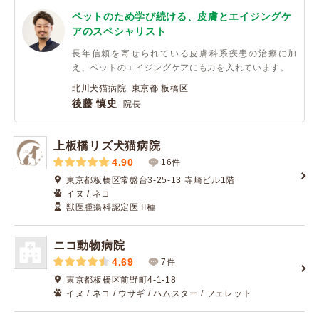
ペットのため学び続ける、皮膚とエイジングケ
アのスペシャリスト
長年信頼を寄せられている皮膚科系疾患の治療に加
え、ペットのエイジングケアにも力を入れています。
北川犬猫病院 東京都 板橋区
後藤 慎史
院長
上板橋リズ犬猫病院
4.90
16件
東京都板橋区常盤台3-25-13 寺崎ビル1階
イヌ / ネコ
獣医腫瘍科認定医 II種
ニコ動物病院
4.69
7件
東京都板橋区前野町4-1-18
イヌ / ネコ / ウサギ / ハムスター / フェレット