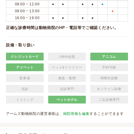
09:00 ~ 12:00
●
●
●
●
●
09:00 ~ 13:00
●
16:00 ~ 19:00
●
●
●
●
正確な診療時間は動物病院のHP・電話等でご確認ください。
設備・取り扱い
クレジットカード
JAHA会員
アニコム
アイペット
ペット&ファミリー
予約可能
駐車場
救急・夜間
時間外診療
往診
往診専門
オンライン診療
トリミング
ペットホテル
二次診療専門
アームズ動物病院の運営者様は、
病院情報を編集
することができます