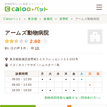
動物病院口コミ検索 カルーペット
Calooペット
東京都
板橋区
前野町
アームズ動物病院
アームズ動物病院
2.60
？
動物病院検索
1
飼い主の声
1
件：
件
東京都板橋区前野町1-1-3 クレッセント1-1-102号
口コミ検索
イヌ / ネコ / ウサギ / ハムスター / 鳥
診察時間
月
火
水
木
金
土
日
祝
Calooペットとは？
09:00 ~ 12:00
●
●
●
●
●
09:00 ~ 13:00
●
16:00 ~ 19:00
●
●
●
●
口コミ投稿
動物病院情報を編集する（関係者の方へ）
1