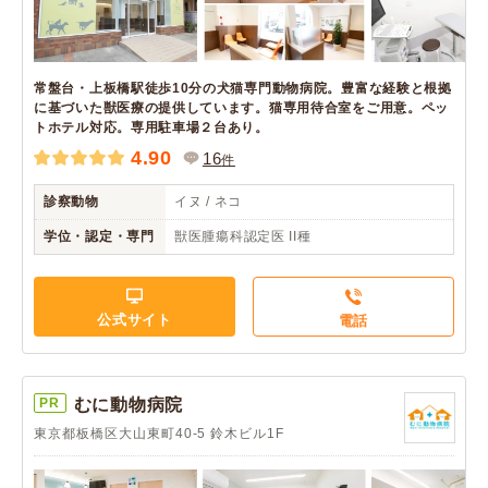
常盤台・上板橋駅徒歩10分の犬猫専門動物病院。豊富な経験と根拠
に基づいた獣医療の提供しています。猫専用待合室をご用意。ペッ
トホテル対応。専用駐車場２台あり。
4.90
16
件
診察動物
イヌ / ネコ
学位・認定・専門
獣医腫瘍科認定医 II種
公式サイト
電話
PR
むに動物病院
東京都板橋区大山東町40-5 鈴木ビル1F