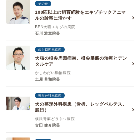
その他
100匹以上の飼育経験をエキゾチックアニマ
ルの診察に活かす
BEN犬猫エキゾの病院
石川 雅章院長
歯と口腔系疾患
犬猫の根尖周囲病巣、根尖膿瘍の治療とデン
タルケア
かしわだい動物病院
土屋 典和院長
整形外科系疾患
犬の整形外科疾患（骨折、レッグペルテス、
脱臼）
横浜青葉どうぶつ病院
古田 健介院長