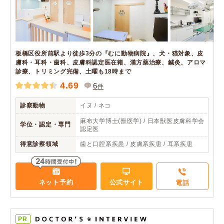
板橋区役所前駅より徒歩3分の『むに動物病院』、犬・猫対象、皮
膚科・耳科・歯科、皮膚科認定医在籍、漢方薬治療、鍼灸、アロマ
診療、トリミング完備、土曜も18時まで
4.69
6
件
診察動物
イヌ / ネコ
麻布大学博士(獣医学) / 日本獣医皮膚科学会
学位・認定・専門
認定医
得意診察領域
歯と口腔系疾患 / 皮膚系疾患 / 耳系疾患
ネット予約
公式サイト
電話
PR