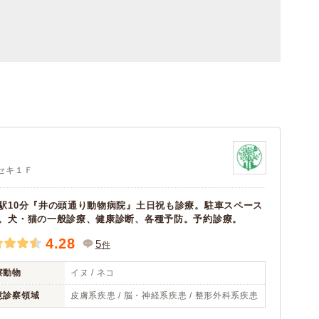
コセキ１Ｆ
駅10分『井の頭通り動物病院』土日祝も診療。駐車スペース
。犬・猫の一般診療、健康診断、各種予防。予約診療。
4.28
5
件
察動物
イヌ / ネコ
意診察領域
皮膚系疾患 / 脳・神経系疾患 / 整形外科系疾患