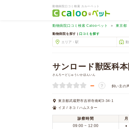
動物病院口コミ検索 カルーペット
動物病院口コミ検索
Calooペット
東京都
動物病院を探す |
口コミを探す
サンロード獣医科本
さんろーどじゅういかほんいん
－
？
飼い主の
東京都武蔵野市吉祥寺南町3-34-1
イヌ / ネコ / ハムスター
診察時間
月
09:00 ~ 12:00
●