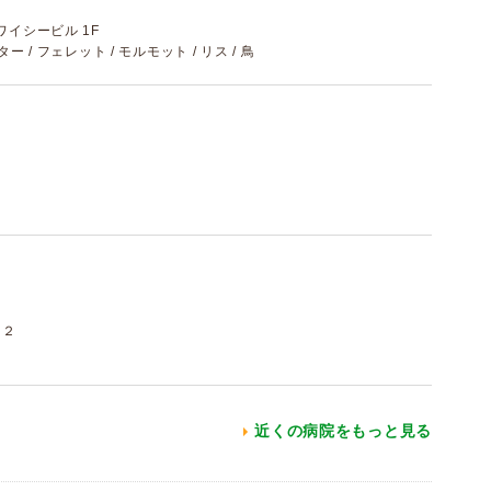
ワイシービル 1F
スター / フェレット / モルモット / リス / 鳥
－２
近くの病院をもっと見る