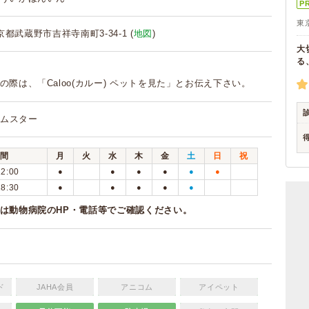
P
東
 東京都武蔵野市吉祥寺南町3-34-1 (
地図
)
大
る
の際は、「Caloo(カルー) ペットを見た」とお伝え下さい。
 ハムスター
間
月
火
水
木
金
土
日
祝
12:00
●
●
●
●
●
●
18:30
●
●
●
●
●
は動物病院のHP・電話等でご確認ください。
ド
JAHA会員
アニコム
アイペット