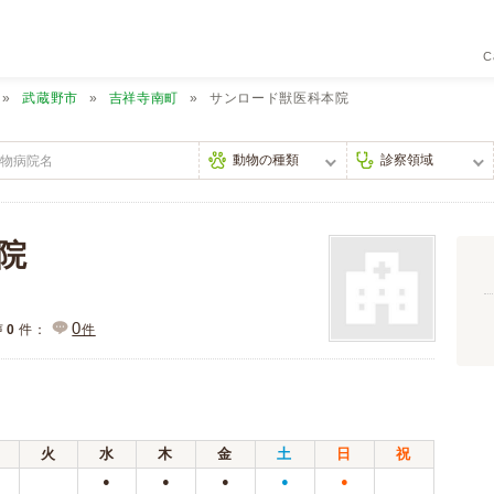
C
武蔵野市
吉祥寺南町
サンロード獣医科本院
院
0
声
0
件：
件
火
水
木
金
土
日
祝
●
●
●
●
●