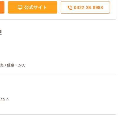
公式サイト
0422-38-8963
院
患 / 腫瘍・がん
0-9