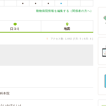
●
●
●
●
動物病院情報を編集する（関係者の方へ）
口コミ
地図
↑
アクセス数: 1,662 [7月: 5 | 6月: 4 ]
科本院
ういかほんいん