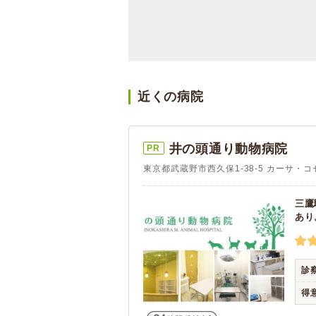
近くの病院
井の頭通り動物病院
PR
東京都武蔵野市西久保1-38-5 カーサ・
三鷹
あり
診
得