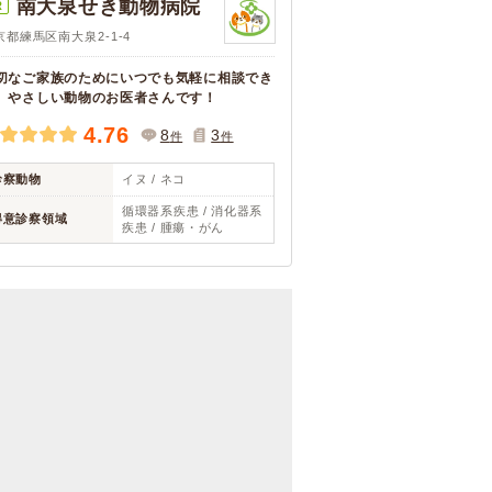
南大泉せき動物病院
R
京都練馬区南大泉2-1-4
切なご家族のためにいつでも気軽に相談でき
、やさしい動物のお医者さんです！
4.76
8
3
件
件
診察動物
イヌ / ネコ
循環器系疾患 / 消化器系
得意診察領域
疾患 / 腫瘍・がん