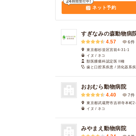
ネット予約
すぎなみの森動物病
4.57
6件
東京都杉並区宮前4-31-1
イヌ / ネコ
獣医腫瘍科認定医 II種
歯と口腔系疾患 / 消化器系疾
おおむら動物病院
4.40
7件
東京都武蔵野市吉祥寺本町2-3
イヌ / ネコ
みやまえ動物病院