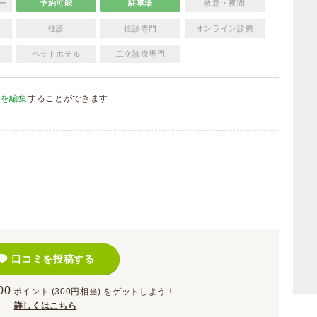
ー
予約可能
駐車場
救急・夜間
往診
往診専門
オンライン診療
ペットホテル
二次診療専門
報を編集
することができます
）
口コミを投稿する
00
ポイント
(300円相当)
をゲットしよう！
詳しくはこちら