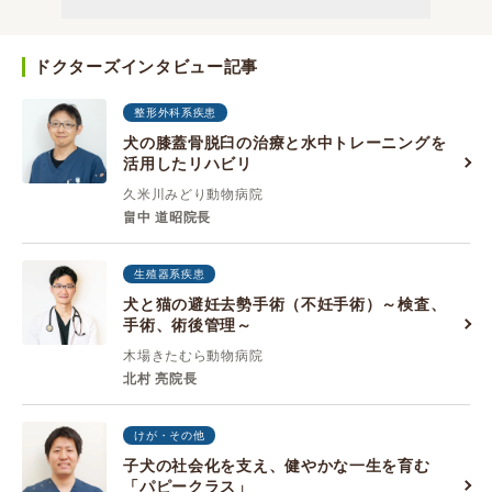
ドクターズインタビュー記事
整形外科系疾患
犬の膝蓋骨脱臼の治療と水中トレーニングを
活用したリハビリ
久米川みどり動物病院
畠中 道昭院長
生殖器系疾患
犬と猫の避妊去勢手術（不妊手術）～検査、
手術、術後管理～
木場きたむら動物病院
北村 亮院長
けが・その他
子犬の社会化を支え、健やかな一生を育む
「パピークラス」