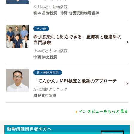
立川みどり動物病院
宮本 昌弥院長
仲野 萌愛玩動物看護師
その他
希少疾患にも対応できる、皮膚科と腫瘍科の
専門診療
上本町どうぶつ病院
中西 崇之院長
脳・神経系疾患
「てんかん」MRI検査と最新のアプローチ
かば動物クリニック
國谷貴司院長
インタビューをもっと見る