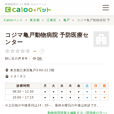
動物病院口コミ検索 カルーペット
Calooペット
東京都
江東区
亀戸
コジマ亀戸動物病院 予
コジマ亀戸動物病院 予防医療セ
ンター
－
動物病院検索
？
0
飼い主の声
0
件：
件
口コミ検索
東京都江東区亀戸3-60-22 2階
イヌ / ネコ
Calooペットとは？
診察時間
月
火
水
木
金
土
日
祝
09:30 ~ 12:30
●
●
●
●
●
●
●
●
口コミ投稿
15:00 ~ 17:15
●
●
●
●
●
●
●
●
※土日祝の午後受付は14：30～。最終火曜日の午後は休診です。
動物病院情報を編集する（関係者の方へ）