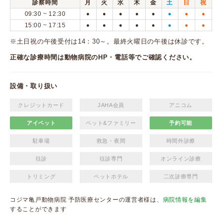
診察時間
月
火
水
木
金
土
日
祝
09:30 ~ 12:30
●
●
●
●
●
●
●
●
15:00 ~ 17:15
●
●
●
●
●
●
●
●
※土日祝の午後受付は14：30～。最終火曜日の午後は休診です。
正確な診療時間は動物病院のHP・電話等でご確認ください。
設備・取り扱い
クレジットカード
JAHA会員
アニコム
アイペット
ペット&ファミリー
予約可能
駐車場
救急・夜間
時間外診療
往診
往診専門
オンライン診療
トリミング
ペットホテル
二次診療専門
コジマ亀戸動物病院 予防医療センターの運営者様は、
病院情報を編集
することができます