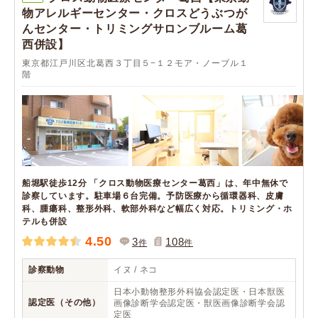
物アレルギーセンター・クロスどうぶつが
んセンター・トリミングサロンブルーム葛
西併設】
東京都江戸川区北葛西３丁目５−１２モア・ノーブル１
階
船堀駅徒歩12分 「クロス動物医療センター葛西」は、年中無休で
診察しています。駐車場６台完備。予防医療から循環器科、皮膚
科、腫瘍科、整形外科、軟部外科など幅広く対応。トリミング・ホ
テルも併設
4.50
3
108
件
件
診察動物
イヌ / ネコ
日本小動物整形外科協会認定医・日本獣医
認定医（その他）
画像診断学会認定医・獣医画像診断学会認
定医