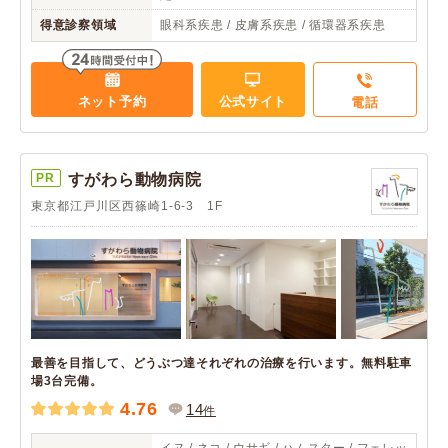
得意診察領域
眼科系疾患 / 皮膚系疾患 / 循環器系疾患
ネット予約
公式サイト
電話
PR
すがわら動物病院
東京都江戸川区西篠崎1-6-3 1F
最善を目指して、どうぶつ達それぞれの治療を行います。無料駐車
場3台完備。
4.76
14
件