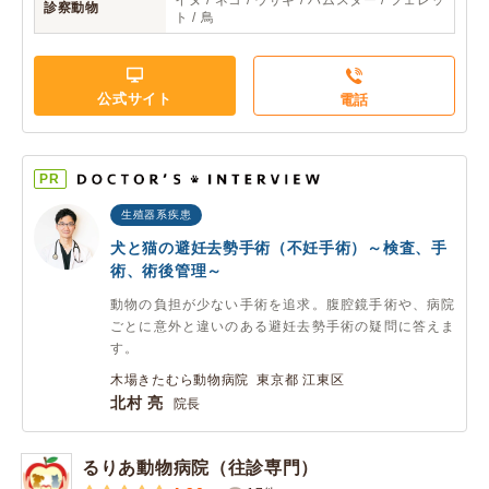
イヌ / ネコ / ウサギ / ハムスター / フェレッ
診察動物
ト / 鳥
公式サイト
電話
PR
生殖器系疾患
犬と猫の避妊去勢手術（不妊手術）～検査、手
術、術後管理～
動物の負担が少ない手術を追求。腹腔鏡手術や、病院
ごとに意外と違いのある避妊去勢手術の疑問に答えま
す。
木場きたむら動物病院 東京都 江東区
北村 亮
院長
るりあ動物病院（往診専門）