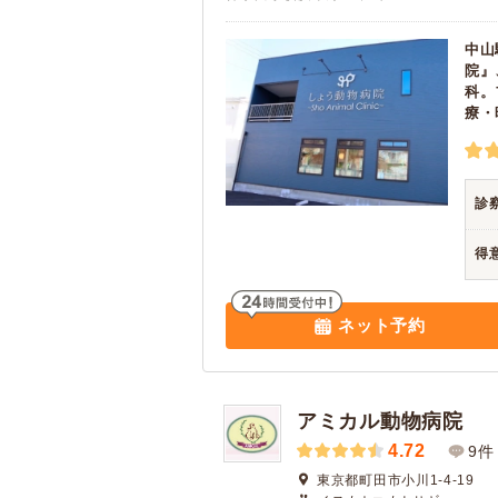
中山
院』
科。
療・
診
得
ネット予約
アミカル動物病院
4.72
9件
東京都町田市小川1-4-19