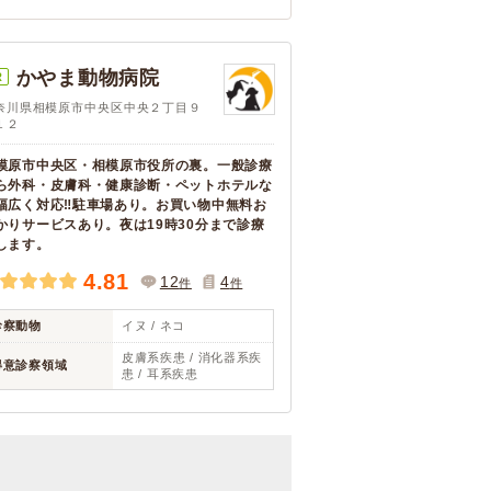
かやま動物病院
R
奈川県相模原市中央区中央２丁目９
１２
模原市中央区・相模原市役所の裏。一般診療
ら外科・皮膚科・健康診断・ペットホテルな
幅広く対応‼駐車場あり。お買い物中無料お
かりサービスあり。夜は19時30分まで診療
します。
4.81
12
4
件
件
診察動物
イヌ / ネコ
皮膚系疾患 / 消化器系疾
得意診察領域
患 / 耳系疾患