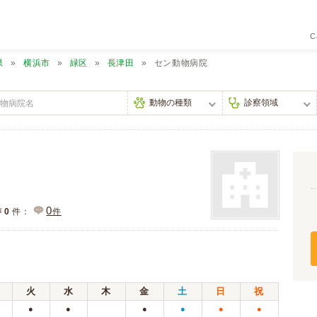
C
県
横浜市
緑区
長津田
セン動物病院
0
声
0
件：
件
火
水
木
金
土
日
祝
●
●
●
●
●
●