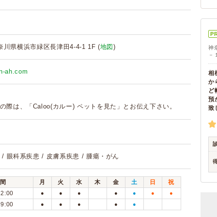
P
神奈川県横浜市緑区長津田4-4-1 1F (
地図
)
神
－
en-ah.com
相
か
ど
預
の際は、「Caloo(カルー) ペットを見た」とお伝え下さい。
致
/ 眼科系疾患 / 皮膚系疾患 / 腫瘍・がん
間
月
火
水
木
金
土
日
祝
12:00
●
●
●
●
●
●
●
19:00
●
●
●
●
●