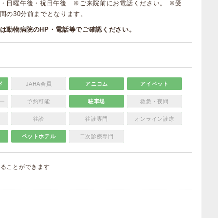
・日曜午後・祝日午後 ※ご来院前にお電話ください。 ※受
間の30分前までとなります。
は動物病院のHP・電話等でご確認ください。
ド
JAHA会員
アニコム
アイペット
ー
予約可能
駐車場
救急・夜間
往診
往診専門
オンライン診療
ペットホテル
二次診療専門
することができます
）