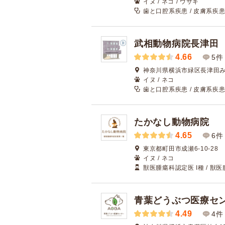
イヌ / ネコ / ウサギ
歯と口腔系疾患 / 皮膚系疾患
武相動物病院長津田
4.66
5件
神奈川県横浜市緑区長津田み
イヌ / ネコ
歯と口腔系疾患 / 皮膚系疾患
たかなし動物病院
4.65
6件
東京都町田市成瀬6-10-28
イヌ / ネコ
獣医腫瘍科認定医 I種 / 獣医
青葉どうぶつ医療セ
4.49
4件