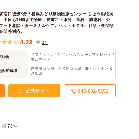
駅南口徒歩3分『横浜みどり動物医療センター しょう動物病
、土日も19時まで診療。皮膚科・眼科・歯科・腫瘍科・外
フード相談・ターミナルケア。ペットホテル。往診・夜間診
時間外対応。
4.23
3
件
イヌ / ネコ / ウサギ / ハムスター / フェレット /
察動物
モルモット
循環器系疾患 / 呼吸器系疾患 / 肝・胆・すい臓
意診察領域
系疾患
公式サイト
045-932-5151
78
件