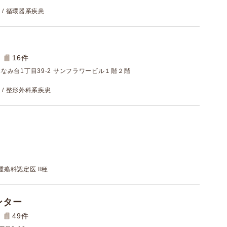
 / 循環器系疾患
16
件
なみ台1丁目39-2 サンフラワービル１階２階
 / 整形外科系疾患
腫瘍科認定医 II種
ンター
49
件