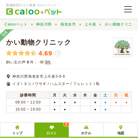
動物病院口コミ検索 カルーペット
Calooペット
神奈川県
海老名市
上今泉
かい動物クリニッ
公式
かい動物クリニック
4.69
？
動物病院検索
9
飼い主の声
9
件：
件
神奈川県海老名市上今泉3-8-6
口コミ検索
イヌ / ネコ / ウサギ / ハムスター / フェレット / 鳥
診察時間
月
火
水
木
金
土
日
祝
Calooペットとは？
09:00 ~ 12:00
●
●
●
●
●
●
●
16:00 ~ 19:00
●
●
●
●
口コミ投稿
9
トップ
口コミ
ホテル
地図