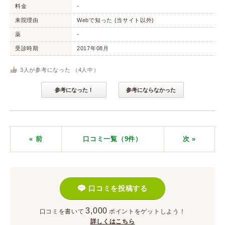
料金
-
来院理由
Webで知った (当サイト以外)
薬
-
受診時期
2017年08月
3
人が参考になった （
4
人中）
参考になった！
参考にならなかった
« 前
口コミ一覧（9件）
次
»
口コミを投稿する
3,000
口コミを書いて
ポイント
をゲットしよう！
詳しくはこちら