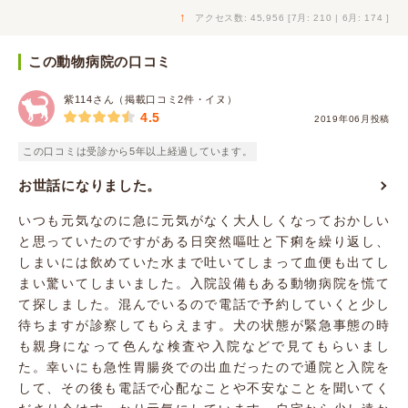
↑
アクセス数: 45,956 [7月: 210 | 6月: 174 ]
この動物病院の口コミ
紫114さん（掲載口コミ2件・イヌ）
4.5
2019年06月投稿
この口コミは受診から5年以上経過しています。
お世話になりました。
いつも元気なのに急に元気がなく大人しくなっておかしい
と思っていたのですがある日突然嘔吐と下痢を繰り返し、
しまいには飲めていた水まで吐いてしまって血便も出てし
まい驚いてしまいました。入院設備もある動物病院を慌て
て探しました。混んでいるので電話で予約していくと少し
待ちますが診察してもらえます。犬の状態が緊急事態の時
も親身になって色んな検査や入院などで見てもらいまし
た。幸いにも急性胃腸炎での出血だったので通院と入院を
して、その後も電話で心配なことや不安なことを聞いてく