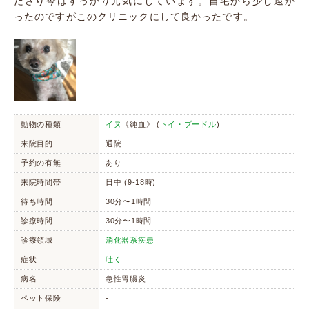
ださり今はすっかり元気にしています。自宅から少し遠か
ったのですがこのクリニックにして良かったです。
動物の種類
イヌ
《純血》 (
トイ・プードル
)
来院目的
通院
予約の有無
あり
来院時間帯
日中 (9-18時)
待ち時間
30分〜1時間
診療時間
30分〜1時間
診療領域
消化器系疾患
症状
吐く
病名
急性胃腸炎
ペット保険
-