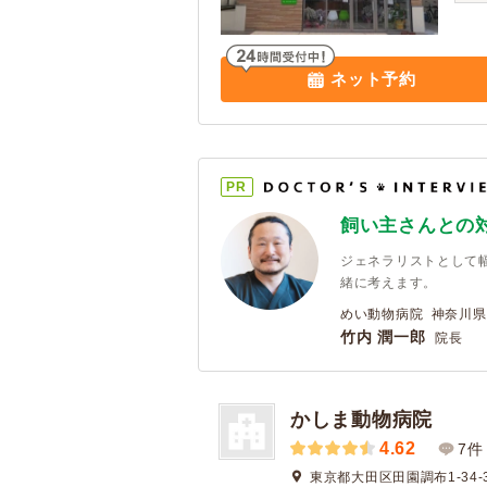
ネット予約
PR
飼い主さんとの
ジェネラリストとして
緒に考えます。
めい動物病院 神奈川県
竹内 潤一郎
院長
かしま動物病院
4.62
7件
東京都大田区田園調布1-34-