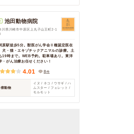
池田動物病院
R
奈川県川崎市中原区上丸子山王町2-1
8
河原駅徒歩5分。獣医がん学会Ⅱ種認定医在
。犬・猫・エキゾチックアニマルの診療。土
も19時まで。WEB予約。駐車場あり。東洋
学・がん治療お任せください！
4.01
8
件
イヌ / ネコ / ウサギ / ハ
診察動物
ムスター / フェレット /
モルモット