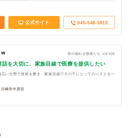
公式サイト
045-548-5910
街の頼れる獣医たち vol.016
対話を大切に、家族目線で医療を提供したい
幅広い分野で技術を磨き、家族目線でその子にとってのベストを一
 川崎市中原区
3