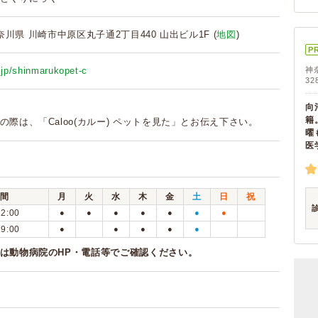
 神奈川県 川崎市中原区丸子通2丁目440 山出ビル1F (
地図
)
P
e.jp/shinmarukopet-c
神
32
向
籍
の際は、「Caloo(カルー) ペットを見た」とお伝え下さい。
曜
医
間
月
火
水
木
金
土
日
祝
12:00
●
●
●
●
●
●
●
19:00
●
●
●
●
●
は動物病院のHP・電話等でご確認ください。