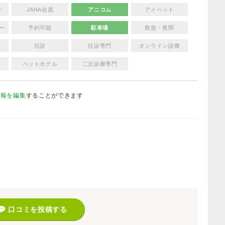
ド
JAHA会員
アニコム
アイペット
ー
予約可能
駐車場
救急・夜間
往診
往診専門
オンライン診療
ペットホテル
二次診療専門
情報を編集
することができます
）
口コミを投稿する