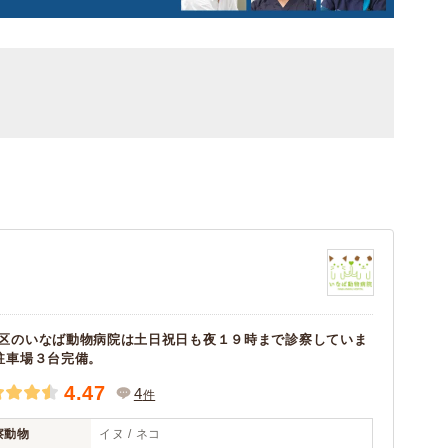
区のいなば動物病院は土日祝日も夜１９時まで診察していま
駐車場３台完備。
4.47
4
件
察動物
イヌ / ネコ