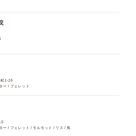
院
4
1-26
スター / フェレット
10
スター / フェレット / モルモット / リス / 鳥