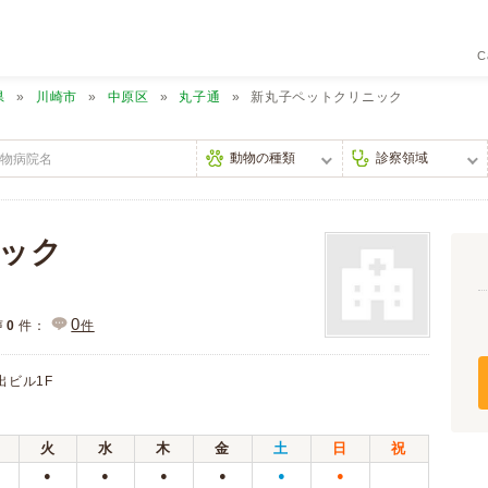
C
県
川崎市
中原区
丸子通
新丸子ペットクリニック
ック
0
声
0
件：
件
出ビル1F
火
水
木
金
土
日
祝
●
●
●
●
●
●