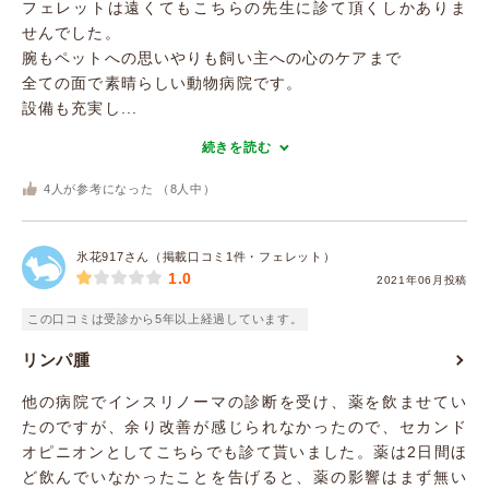
フェレットは遠くてもこちらの先生に診て頂くしかありま
せんでした。
腕もペットへの思いやりも飼い主への心のケアまで
全ての面で素晴らしい動物病院です。
設備も充実し...
続きを読む
4
人が参考になった （
8
人中）
氷花917さん（掲載口コミ1件・フェレット）
1.0
2021年06月投稿
この口コミは受診から5年以上経過しています。
リンパ腫
他の病院でインスリノーマの診断を受け、薬を飲ませてい
たのですが、余り改善が感じられなかったので、セカンド
オピニオンとしてこちらでも診て貰いました。薬は2日間ほ
ど飲んでいなかったことを告げると、薬の影響はまず無い