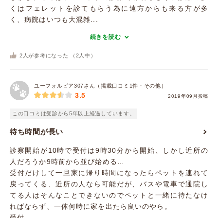
くはフェレットを診てもらう為に遠方からも来る方が多
く、病院はいつも大混雑...
続きを読む
2
人が参考になった （
2
人中）
ユーフォルビア307さん（掲載口コミ1件・その他）
3.5
2019年09月投稿
この口コミは受診から5年以上経過しています。
待ち時間が長い
診察開始が10時で受付は9時30分から開始、しかし近所の
人だろうか9時前から並び始める…
受付だけして一旦家に帰り時間になったらペットを連れて
戻ってくる、近所の人なら可能だが、バスや電車で通院し
てる人はそんなことできないのでペットと一緒に待たなけ
ればならず、一体何時に家を出たら良いのやら。
受付...