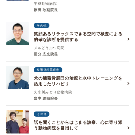
平成動物病院
原田 敢副院長
その他
笑顔あるリラックスできる空間で検査による
的確な診断を提供する
メルどうぶつ病院
國分 広光院長
整形外科系疾患
犬の膝蓋骨脱臼の治療と水中トレーニングを
活用したリハビリ
久米川みどり動物病院
畠中 道昭院長
その他
話を聞くことからはじまる診察、心に寄り添
う動物病院を目指して