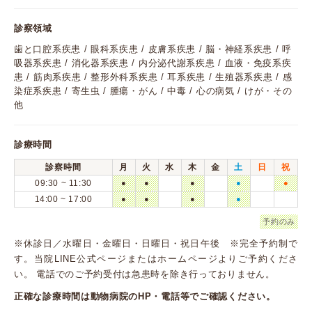
診察領域
歯と口腔系疾患 / 眼科系疾患 / 皮膚系疾患 / 脳・神経系疾患 / 呼
吸器系疾患 / 消化器系疾患 / 内分泌代謝系疾患 / 血液・免疫系疾
患 / 筋肉系疾患 / 整形外科系疾患 / 耳系疾患 / 生殖器系疾患 / 感
染症系疾患 / 寄生虫 / 腫瘍・がん / 中毒 / 心の病気 / けが・その
他
診療時間
診察時間
月
火
水
木
金
土
日
祝
09:30 ~ 11:30
●
●
●
●
●
14:00 ~ 17:00
●
●
●
●
予約のみ
※休診日／水曜日・金曜日・日曜日・祝日午後 ※完全予約制で
す。当院LINE公式ページまたはホームページよりご予約くださ
い。 電話でのご予約受付は急患時を除き行っておりません。
正確な診療時間は動物病院のHP・電話等でご確認ください。