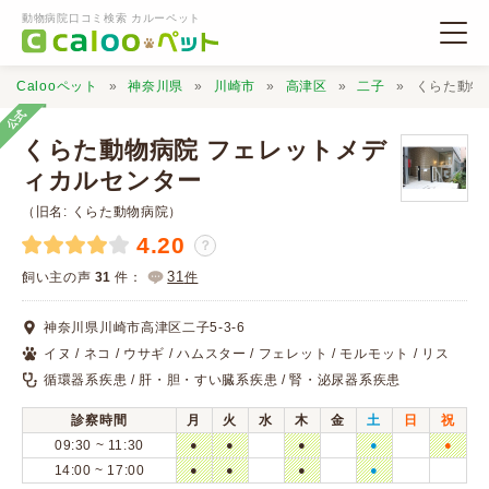
動物病院口コミ検索 カルーペット
Calooペット
神奈川県
川崎市
高津区
二子
くらた動物
公式
くらた動物病院 フェレットメデ
ィカルセンター
（旧名: くらた動物病院）
動物病院検索
4.20
？
31
飼い主の声
31
件：
件
口コミ検索
神奈川県川崎市高津区二子5-3-6
Calooペットとは？
イヌ / ネコ / ウサギ / ハムスター / フェレット / モルモット / リス
循環器系疾患 / 肝・胆・すい臓系疾患 / 腎・泌尿器系疾患
口コミ投稿
診察時間
月
火
水
木
金
土
日
祝
09:30 ~ 11:30
●
●
●
●
●
14:00 ~ 17:00
●
●
●
●