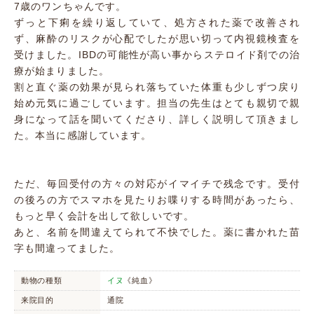
7歳のワンちゃんです。
ずっと下痢を繰り返していて、処方された薬で改善され
ず、麻酔のリスクが心配でしたが思い切って内視鏡検査を
受けました。IBDの可能性が高い事からステロイド剤での治
療が始まりました。
割と直ぐ薬の効果が見られ落ちていた体重も少しずつ戻り
始め元気に過ごしています。担当の先生はとても親切で親
身になって話を聞いてくださり、詳しく説明して頂きまし
た。本当に感謝しています。
ただ、毎回受付の方々の対応がイマイチで残念です。受付
の後ろの方でスマホを見たりお喋りする時間があったら、
もっと早く会計を出して欲しいです。
あと、名前を間違えてられて不快でした。薬に書かれた苗
字も間違ってました。
動物の種類
イヌ
《純血》
来院目的
通院