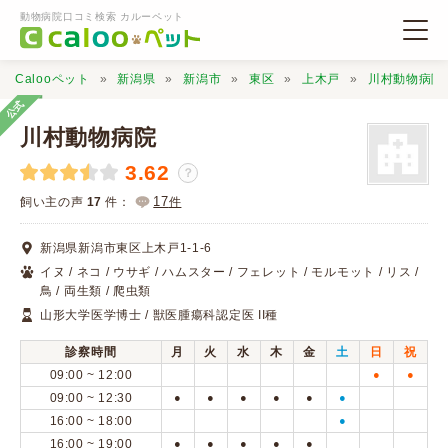
動物病院口コミ検索 カルーペット
Calooペット
新潟県
新潟市
東区
上木戸
川村動物病院
公式
川村動物病院
3.62
？
動物病院検索
17
飼い主の声
17
件：
件
新潟県新潟市東区上木戸1-1-6
口コミ検索
イヌ / ネコ / ウサギ / ハムスター / フェレット / モルモット / リス /
鳥 / 両生類 / 爬虫類
山形大学医学博士 / 獣医腫瘍科認定医 II種
Calooペットとは？
診察時間
月
火
水
木
金
土
日
祝
09:00 ~ 12:00
●
●
口コミ投稿
09:00 ~ 12:30
●
●
●
●
●
●
16:00 ~ 18:00
●
16:00 ~ 19:00
●
●
●
●
●