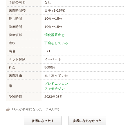
予約の有無
なし
来院時間帯
日中 (9-18時)
待ち時間
10分〜15分
診療時間
10分〜15分
診療領域
消化器系疾患
症状
下痢をしている
病名
IBD
ペット保険
イーペット
料金
5000円
来院理由
元々通っていた
プレドニゾロン
薬
ファモチジン
受診時期
2023年03月
14
人が参考になった （
14
人中）
参考になった！
参考にならなかった