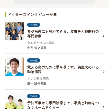
ドクターズインタビュー記事
その他
希少疾患にも対応できる、皮膚科と腫瘍科の
専門診療
上本町どうぶつ病院
中西 崇之院長
その他
救える命のために手を尽くす、供血犬のいる
動物病院
クレア動物病院
田中 誠悟院長
その他
予防医療から専門診療まで、家族と動物をつ
なぐホームドクター