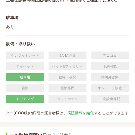
正確な診療時間は動物病院のHP・電話等でご確認ください。
駐車場
あり
設備・取り扱い
クレジットカード
JAHA会員
アニコム
アイペット
ペット&ファミリー
予約可能
駐車場
救急・夜間
時間外診療
往診
往診専門
オンライン診療
トリミング
ペットホテル
二次診療専門
クー(COO)動物病院の運営者様は、
病院情報を編集
することができます