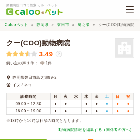
動物病院口コミ検索 カルーペット
Calooペット
静岡県
磐田市
鳥之瀬
クー(COO)動物病院
クー(COO)動物病院
3.49
？
動物病院検索
1
飼い主の声
1
件：
件
静岡県磐田市鳥之瀬99-2
口コミ検索
イヌ / ネコ
診察時間
月
火
水
木
金
土
日
祝
Calooペットとは？
09:00 ~ 12:30
●
●
●
●
●
●
●
16:00 ~ 19:00
●
●
●
●
●
●
●
口コミ投稿
※13時から16時は往診の時間となります。
動物病院情報を編集する（関係者の方へ）