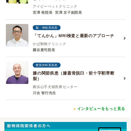
アイビーペットクリニック
宮澤 裕院長
宮澤 京子副院長
脳・神経系疾患
「てんかん」MRI検査と最新のアプローチ
かば動物クリニック
國谷貴司院長
整形外科系疾患
膝の関節疾患（膝蓋骨脱臼・前十字靭帯断
裂）
横浜山手犬猫医療センター
川合 智行先生
インタビューをもっと見る