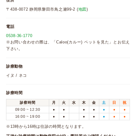
住所
〒438-0072 静岡県磐田市鳥之瀬99-2 (
地図
)
電話
0538-36-1770
※お問い合わせの際は、「Caloo(カルー) ペットを見た」とお伝え
下さい。
診療動物
イヌ / ネコ
診療時間
診察時間
月
火
水
木
金
土
日
祝
09:00 ~ 12:30
●
●
●
●
●
●
●
16:00 ~ 19:00
●
●
●
●
●
●
●
※13時から16時は往診の時間となります。