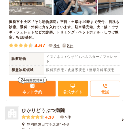
浜松市中央区『そら動物病院』平日・土曜は19時まで受付、日祝も
診療。眼科・外科に力を入れています。駐車場完備。犬・猫・ウサ
ギ・フェレットなどの診察。トリミング・ペットホテル・しつけ教
室。WEB受付。
4.67
8
8
件
件
イヌ / ネコ / ウサギ / ハムスター / フェレッ
診察動物
ト
得意診察領域
眼科系疾患 / 皮膚系疾患 / 整形外科系疾患
ネット予約
公式サイト
電話
ひかりどうぶつ病院
4.30
5件
静岡県磐田市今之浦4-4-8