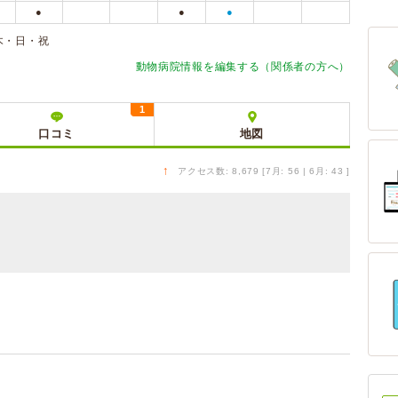
●
●
●
木・日・祝
動物病院情報を編集する（関係者の方へ）
1
口コミ
地図
↑
アクセス数: 8,679 [7月: 56 | 6月: 43 ]