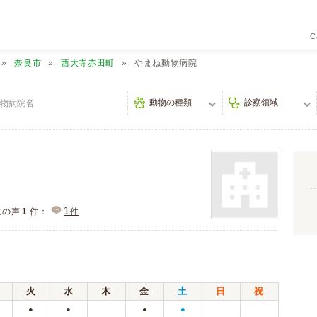
C
奈良市
西大寺赤田町
やまね動物病院
1
主の声
1
件：
件
ス
火
水
木
金
土
日
祝
●
●
●
●