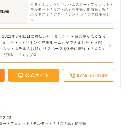
イヌ / ネコ / ウサギ / ハムスター / フェレット /
モルモット / リス / 鳥 / 両生類 / 爬虫類 / 魚 /
察動物
ハリネズミ / デグー / チンチラ / フクロモモン
ガ
2022年8月31日に移転いたしました！ ● 待合室が広くなり
ました ●『トリミング専用ルーム』ができました ● 入院・
ペットホテルのお預かりスペースを3倍に増設 ●『犬舎』
『猫舎』『エキゾ舎...
公式サイト
0745-71-8739
件
2-23
ター / フェレット / モルモット / リス / 鳥 / 爬虫類