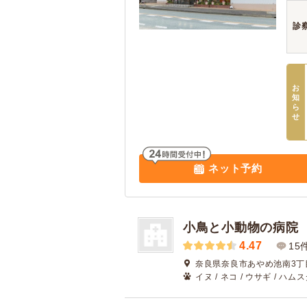
診
お
知
ら
せ
ネット予約
小鳥と小動物の病院
4.47
15
奈良県奈良市あやめ池南3丁目
イヌ / ネコ / ウサギ / ハムス