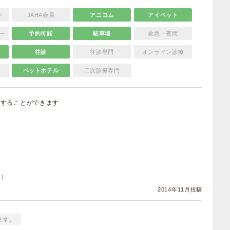
ド
JAHA会員
アニコム
アイペット
ー
予約可能
駐車場
救急・夜間
往診
往診専門
オンライン診療
ペットホテル
二次診療専門
集
することができます
）
ヌ）
2014年11月投稿
ます。