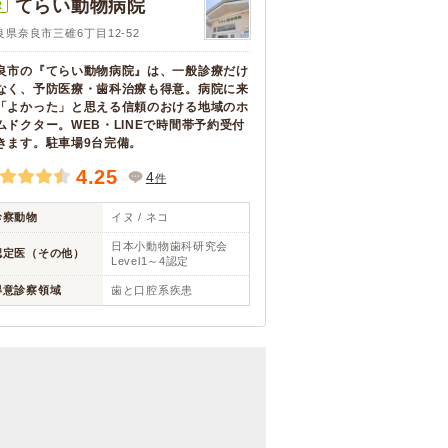
てらい動物病院
R
良県奈良市三碓6丁目12-52
良市の『てらい動物病院』は、一般診療だけ
なく、予防医療・歯科治療も得意。病院に来
「よかった」と思える信頼のおける地域のホ
ムドクター。WEB・LINEで時間帯予約受付
きます。駐車場9台完備。
4.25
4
件
診察動物
イヌ / ネコ
日本小動物歯科研究会
認定医（その他）
Level1～4認定
得意診察領域
歯と口腔系疾患