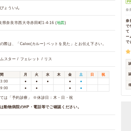
P
びょういん
奈
奈
 奈良県奈良市西大寺赤田町1-4-16 (
地図
)
で
て
ー
で
の際は、「Caloo(カルー) ペットを見た」とお伝え下さい。
 ハムスター / フェレット / リス
間
月
火
水
木
金
土
日
祝
13:00
●
●
●
●
●
19:00
●
●
●
●
ては「予約診療」 ※休診日：木・日・祝
は動物病院のHP・電話等でご確認ください。