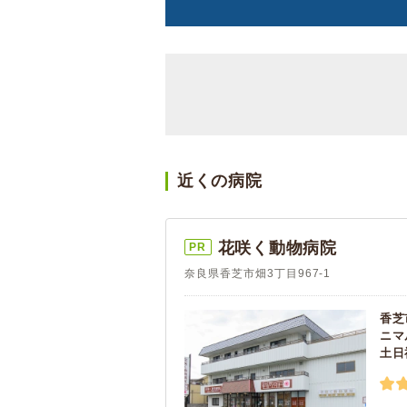
近くの病院
花咲く動物病院
PR
奈良県香芝市畑3丁目967-1
香芝
ニマ
土日