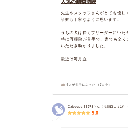
人気の動物病院
先生やスタッフさんがとても優し
診察も丁寧なように思います。
うちの犬は長くブリーダーにいた
特に耳掃除が苦手で、家でも全く
いただき助かりました。
最近は毎月血...
6
人が参考になった （
7
人中）
Caloouser55973さん（掲載口コミ1
5.0