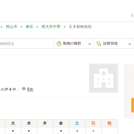
C
岡山市
東区
西大寺中野
玉木動物病院
4
主の声
4
件：
件
火
水
木
金
土
日
祝
●
●
●
●
●