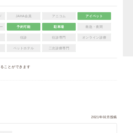
ド
JAHA会員
アニコム
アイペット
ー
予約可能
駐車場
救急・夜間
往診
往診専門
オンライン診療
ペットホテル
二次診療専門
することができます
）
2021年02月投稿