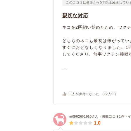
この口コミは受診から5年以上経過してい
親切な対応
ネコを2匹飼い始めたため、ワク
どちらのネコも最初は怖がってい
すぐにおとなしくなりました。1
してくださり、無事ワクチン接種
...
11
人が参考になった （
12
人中）
m0962661910さん（掲載口コミ1件・
1.0