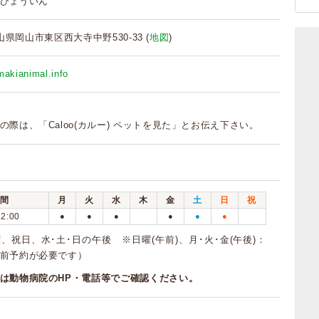
びょういん
 岡山県岡山市東区西大寺中野530-33 (
地図
)
makianimal.info
の際は、「Caloo(カルー) ペットを見た」とお伝え下さい。
間
月
火
水
木
金
土
日
祝
12:00
●
●
●
●
●
●
、祝日、水･土･日の午後 ※日曜(午前)、月･火･金(午後)：
前予約が必要です）
は動物病院のHP・電話等でご確認ください。