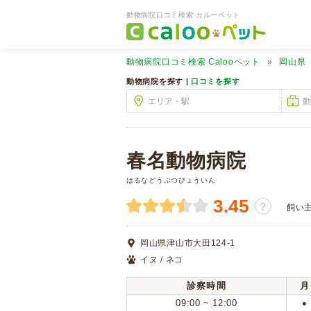
動物病院口コミ検索 カルーペット
動物病院口コミ検索
Calooペット
岡山県
動物病院を探す |
口コミを探す
春名動物病院
はるなどうぶつびょういん
3.45
？
飼い
岡山県津山市大田124-1
イヌ / ネコ
診察時間
月
09:00 ~ 12:00
●