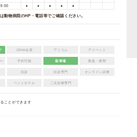
19:00
●
●
●
●
●
は動物病院のHP・電話等でご確認ください。
ド
JAHA会員
アニコム
アイペット
ー
予約可能
駐車場
救急・夜間
往診
往診専門
オンライン診療
ペットホテル
二次診療専門
することができます
）