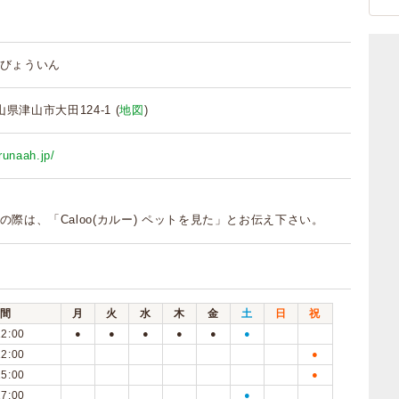
びょういん
岡山県津山市大田124-1 (
地図
)
runaah.jp/
の際は、「Caloo(カルー) ペットを見た」とお伝え下さい。
間
月
火
水
木
金
土
日
祝
12:00
●
●
●
●
●
●
12:00
●
15:00
●
17:00
●