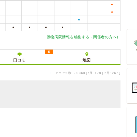
●
●
●
●
●
●
●
動物病院情報を編集する（関係者の方へ）
6
口コミ
地図
↓
アクセス数: 28,368 [7月: 178 | 6月: 267 ]