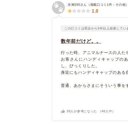
氷海590さん（掲載口コミ1件・その他
1.0
この口コミは受診から5年以上経過してい
数年前だけど。。
行った時、アニマルナースの人た
お客さんにハンディキャップの
し、びっくりした。
身近にもハンディキャップのある
普通、あからさまにそういう事をす
39
人が参考になった （
48
人中）