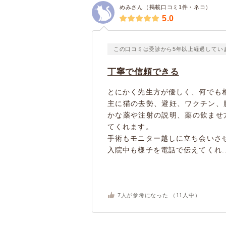
めみさん（掲載口コミ1件・ネコ）
5.0
この口コミは受診から5年以上経過してい
丁寧で信頼できる
とにかく先生方が優しく、何でも
主に猫の去勢、避妊、ワクチン、
かな薬や注射の説明、薬の飲ませ
てくれます。
手術もモニター越しに立ち会いさ
入院中も様子を電話で伝えてくれ..
7
人が参考になった （
11
人中）