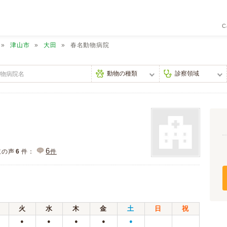
C
津山市
大田
春名動物病院
6
主の声
6
件：
件
火
水
木
金
土
日
祝
●
●
●
●
●