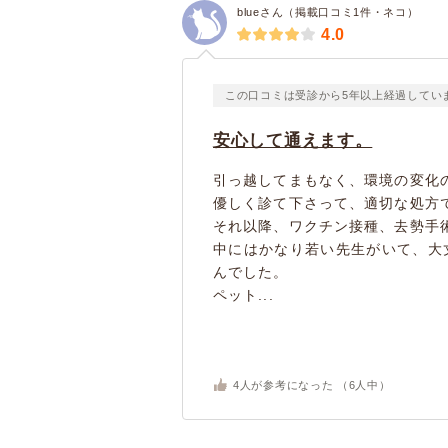
blueさん（掲載口コミ1件・ネコ）
4.0
この口コミは受診から5年以上経過してい
安心して通えます。
引っ越してまもなく、環境の変化
優しく診て下さって、適切な処方
それ以降、ワクチン接種、去勢手
中にはかなり若い先生がいて、大
んでした。
ペット...
4
人が参考になった （
6
人中）