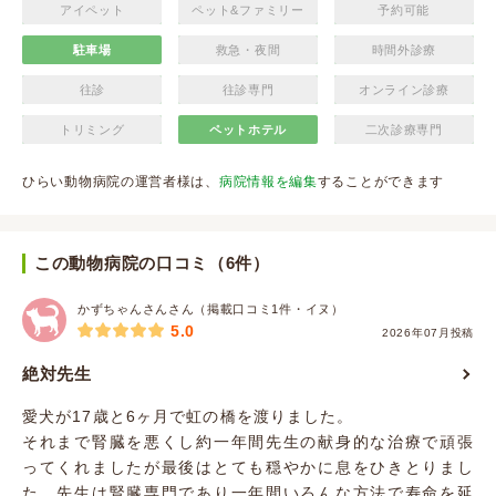
アイペット
ペット&ファミリー
予約可能
駐車場
救急・夜間
時間外診療
往診
往診専門
オンライン診療
トリミング
ペットホテル
二次診療専門
ひらい動物病院の運営者様は、
病院情報を編集
することができます
この動物病院の口コミ（6件）
かずちゃんさんさん（掲載口コミ1件・イヌ）
5.0
2026年07月投稿
絶対先生
愛犬が17歳と6ヶ月で虹の橋を渡りました。
それまで腎臓を悪くし約一年間先生の献身的な治療で頑張
ってくれましたが最後はとても穏やかに息をひきとりまし
た。先生は腎臓専門であり一年間いろんな方法で寿命を延