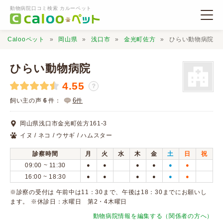
動物病院口コミ検索 カルーペット
Calooペット
岡山県
浅口市
金光町佐方
ひらい動物病院
ひらい動物病院
4.55
？
動物病院検索
6
飼い主の声
6
件：
件
岡山県浅口市金光町佐方161-3
口コミ検索
イヌ / ネコ / ウサギ / ハムスター
診察時間
月
火
水
木
金
土
日
祝
Calooペットとは？
09:00 ~ 11:30
●
●
●
●
●
●
16:00 ~ 18:30
●
●
●
●
●
●
口コミ投稿
※診察の受付は 午前中は11：30まで、午後は18：30までにお願いし
ます。 ※休診日：水曜日 第2・4木曜日
動物病院情報を編集する（関係者の方へ）