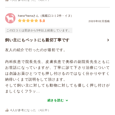
hana*hanaさん（掲載口コミ2件・イヌ）
5.0
2020年02月投稿
この口コミは受診から5年以上経過しています。
飼い主にもペットにも親切丁寧です
友人の紹介で行ったのが最初です。
内科疾患で院長先生、皮膚疾患で奥様の副院長先生ともに
お世話になっていますが、丁寧に診て下さり治療について
は勿論お薬ひとつでも押し付けるのではなく分かりやすく
納得いくまで説明をして頂けます。
そして飼い主に対しても動物に対しても優しく押し付けが
ましくなくフラッ...
続きを読む
4
人が参考になった （
4
人中）