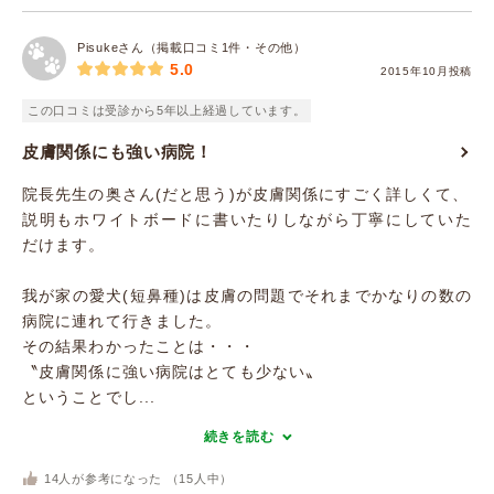
Pisukeさん（掲載口コミ1件・その他）
5.0
2015年10月投稿
この口コミは受診から5年以上経過しています。
皮膚関係にも強い病院！
院長先生の奥さん(だと思う)が皮膚関係にすごく詳しくて、
説明もホワイトボードに書いたりしながら丁寧にしていた
だけます。
我が家の愛犬(短鼻種)は皮膚の問題でそれまでかなりの数の
病院に連れて行きました。
その結果わかったことは・・・
〝皮膚関係に強い病院はとても少ない〟
ということでし...
続きを読む
14
人が参考になった （
15
人中）