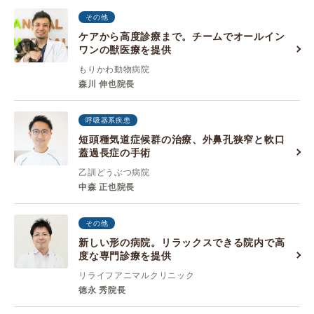
その他
ケアから高度診療まで。チームでオールイン
ワンの獣医療を提供
もりかわ動物病院
森川 伸也院長
呼吸器系疾患
短頭種気道症候群の治療、外鼻孔狭窄と軟口
蓋過長症の手術
乙訓どうぶつ病院
中森 正也院長
その他
新しい形の病院。リラックスできる院内で高
度な専門診療を提供
リライフアニマルクリニック
徳永 秀院長