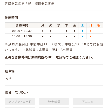
呼吸器系疾患 / 腎・泌尿器系疾患
診療時間
診察時間
月
火
水
木
金
土
日
祝
09:00 ~ 11:30
●
●
●
●
●
●
16:00 ~ 18:30
●
●
●
●
●
●
※診察の受付は 午前中は11：30まで、午後は18：30までにお願
いします。 ※休診日：水曜日 第2・4木曜日
正確な診療時間は動物病院のHP・電話等でご確認ください。
駐車場
あり
設備・取り扱い
クレジットカード
JAHA会員
アニコム