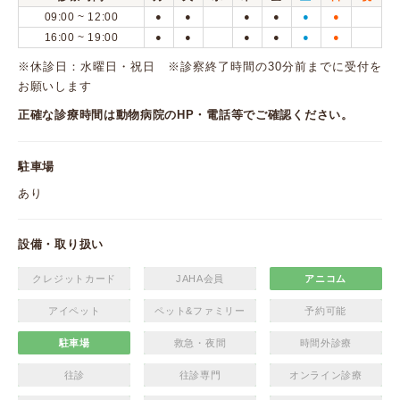
09:00 ~ 12:00
●
●
●
●
●
●
16:00 ~ 19:00
●
●
●
●
●
●
※休診日：水曜日・祝日 ※診察終了時間の30分前までに受付を
お願いします
正確な診療時間は動物病院のHP・電話等でご確認ください。
駐車場
あり
設備・取り扱い
クレジットカード
JAHA会員
アニコム
アイペット
ペット&ファミリー
予約可能
駐車場
救急・夜間
時間外診療
往診
往診専門
オンライン診療