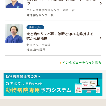
で
エルムス動物医療センター八幡山院
高瀬雅行センター長
腫瘍・がん
犬と猫のリンパ腫。診断とQOLを維持する
抗がん剤治療
北央どうぶつ病院
福本 真也院長
インタビューをもっと見る