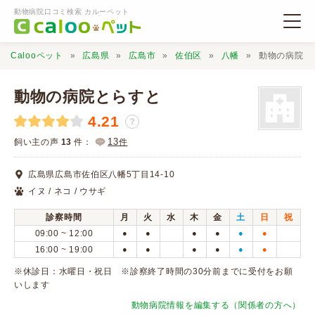
動物病院口コミ検索 カルーペット
Calooペット
広島県
広島市
佐伯区
八幡
動物の病院と
動物の病院とらすと
4.21
？
動物病院検索
13
飼い主の声
13
件：
件
広島県広島市佐伯区八幡5丁目14-10
口コミ検索
イヌ / ネコ / ウサギ
診察時間
月
火
水
木
金
土
日
祝
Calooペットとは？
09:00 ~ 12:00
●
●
●
●
●
●
16:00 ~ 19:00
●
●
●
●
●
●
口コミ投稿
※休診日：水曜日・祝日 ※診察終了時間の30分前までに受付をお願
いします
動物病院情報を編集する（関係者の方へ）