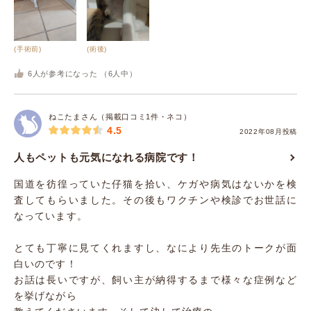
(手術前)
(術後)
6
人が参考になった （
6
人中）
ねこたまさん（掲載口コミ1件・ネコ）
4.5
2022年08月投稿
人もペットも元気になれる病院です！
国道を彷徨っていた仔猫を拾い、ケガや病気はないかを検
査してもらいました。その後もワクチンや検診でお世話に
なっています。
とても丁寧に見てくれますし、なにより先生のトークが面
白いのです！
お話は長いですが、飼い主が納得するまで様々な症例など
を挙げながら