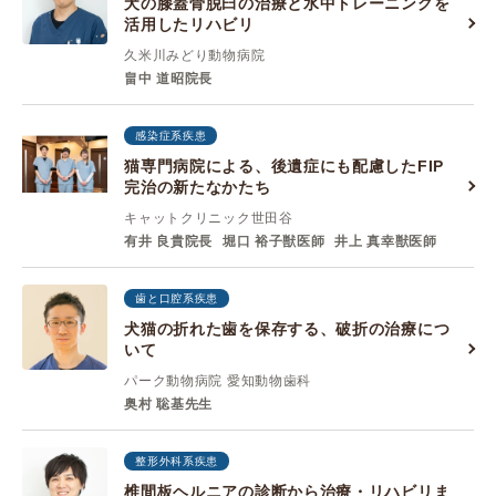
犬の膝蓋骨脱臼の治療と水中トレーニングを
活用したリハビリ
久米川みどり動物病院
畠中 道昭院長
感染症系疾患
猫専門病院による、後遺症にも配慮したFIP
完治の新たなかたち
キャットクリニック世田谷
有井 良貴院長
堀口 裕子獣医師
井上 真幸獣医師
歯と口腔系疾患
犬猫の折れた歯を保存する、破折の治療につ
いて
パーク動物病院 愛知動物歯科
奥村 聡基先生
整形外科系疾患
椎間板ヘルニアの診断から治療・リハビリま