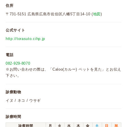
住所
〒731-5151 広島県広島市佐伯区八幡5丁目14-10 (
地図
)
公式サイト
http://torasuto.cihp.jp
電話
082-929-8070
※お問い合わせの際は、「Caloo(カルー) ペットを見た」とお伝え
下さい。
診療動物
イヌ / ネコ / ウサギ
診療時間
診察時間
月
火
水
木
金
土
日
祝