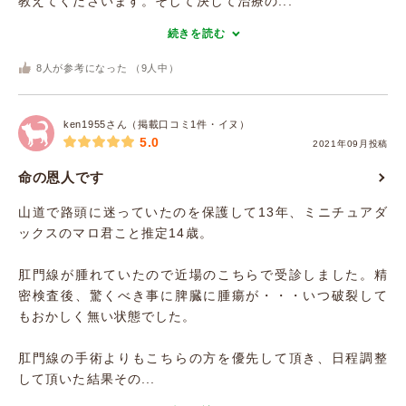
教えてくださいます。そして決して治療の...
続きを読む
8
人が参考になった （
9
人中）
ken1955さん（掲載口コミ1件・イヌ）
5.0
2021年09月投稿
命の恩人です
山道で路頭に迷っていたのを保護して13年、ミニチュアダ
ックスのマロ君こと推定14歳。
肛門線が腫れていたので近場のこちらで受診しました。精
密検査後、驚くべき事に脾臓に腫瘍が・・・いつ破裂して
もおかしく無い状態でした。
肛門線の手術よりもこちらの方を優先して頂き、日程調整
して頂いた結果その...