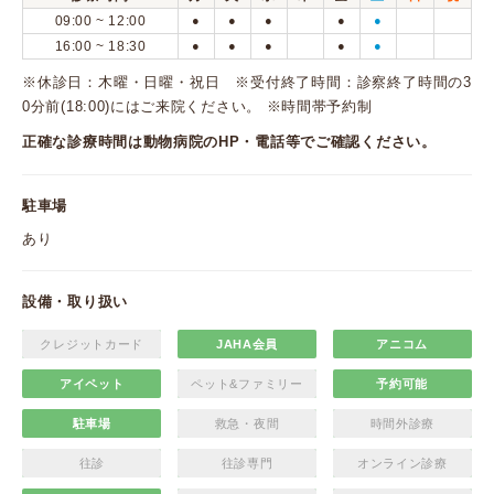
09:00 ~ 12:00
●
●
●
●
●
16:00 ~ 18:30
●
●
●
●
●
※休診日：木曜・日曜・祝日 ※受付終了時間：診察終了時間の3
0分前(18:00)にはご来院ください。 ※時間帯予約制
正確な診療時間は動物病院のHP・電話等でご確認ください。
駐車場
あり
設備・取り扱い
クレジットカード
JAHA会員
アニコム
アイペット
ペット&ファミリー
予約可能
駐車場
救急・夜間
時間外診療
往診
往診専門
オンライン診療