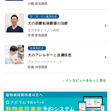
川崎 栄也院長
肝・胆・すい臓系疾患
犬の胆嚢粘液嚢腫の治療
立川中央どうぶつ病院
芹澤 昇吾院長
皮膚系疾患
犬のアレルギーと皮膚疾患
アルフペットクリニック
松葉 洋宗院長
インタビューをもっと見る