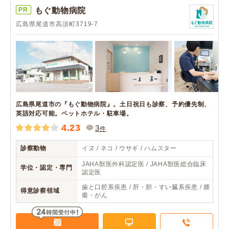
PR
もぐ動物病院
広島県尾道市高須町3719-7
広島県尾道市の『もぐ動物病院』。土日祝日も診察、予約優先制、
英語対応可能。ペットホテル・駐車場。
4.23
3
件
診察動物
イヌ / ネコ / ウサギ / ハムスター
JAHA獣医外科認定医 / JAHA獣医総合臨床
学位・認定・専門
認定医
歯と口腔系疾患 / 肝・胆・すい臓系疾患 / 腫
得意診察領域
瘍・がん