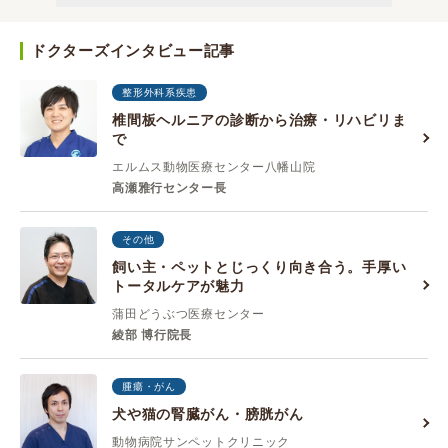
ドクターズインタビュー記事
整形外科系疾患
椎間板ヘルニアの診断から治療・リハビリま
で
エルムス動物医療センター八幡山院
高瀬雅行センター長
その他
飼い主・ペットとじっくり向き合う。手厚い
トータルケアが魅力
蒲田どうぶつ医療センター
綾部 博行院長
腫瘍・がん
犬や猫の腎臓がん・膀胱がん
動物病院サンペットクリニック