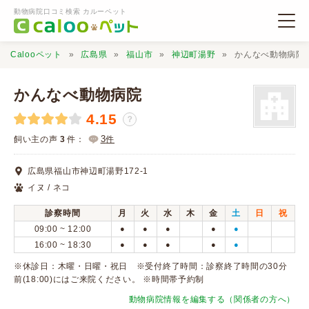
動物病院口コミ検索 カルーペット
Calooペット
広島県
福山市
神辺町湯野
かんなべ動物病院
かんなべ動物病院
4.15
？
動物病院検索
3
飼い主の声
3
件：
件
広島県福山市神辺町湯野172-1
口コミ検索
イヌ / ネコ
診察時間
月
火
水
木
金
土
日
祝
Calooペットとは？
09:00 ~ 12:00
●
●
●
●
●
16:00 ~ 18:30
●
●
●
●
●
口コミ投稿
※休診日：木曜・日曜・祝日 ※受付終了時間：診察終了時間の30分
前(18:00)にはご来院ください。 ※時間帯予約制
動物病院情報を編集する（関係者の方へ）