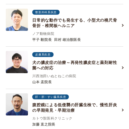
整形外科系疾患
日常的な動作でも発生する、小型犬の橈尺骨
骨折・椎間板ヘルニア
ノア動物病院
平子 毅院長
田村 雄治獣医長
皮膚系疾患
犬の膿皮症の治療～再発性膿皮症と薬剤耐性
菌への対応
川西池田いぬとねこの病院
山本 孟院長
肝・胆・すい臓系疾患
腹腔鏡による低侵襲の肝臓生検で、慢性肝炎
の早期発見・早期治療
カトウ獣医科クリニック
加藤 直之院長