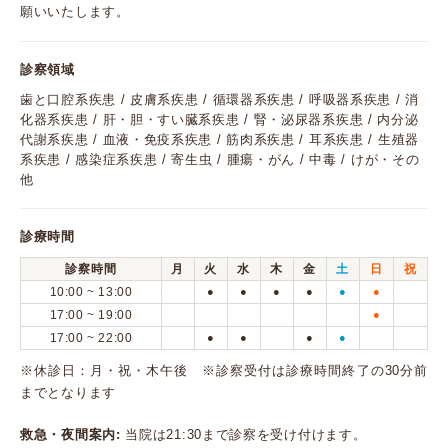
願いいたします。
診察領域
歯と口腔系疾患 / 皮膚系疾患 / 循環器系疾患 / 呼吸器系疾患 / 消
化器系疾患 / 肝・胆・すい臓系疾患 / 腎・泌尿器系疾患 / 内分泌
代謝系疾患 / 血液・免疫系疾患 / 筋肉系疾患 / 耳系疾患 / 生殖器
系疾患 / 感染症系疾患 / 寄生虫 / 腫瘍・がん / 中毒 / けが・その
他
診療時間
診察時間
月
火
水
木
金
土
日
祝
10:00 ~ 13:00
●
●
●
●
●
●
17:00 ~ 19:00
●
17:00 ~ 22:00
●
●
●
●
※休診日：月・祝・木午後 ※診察受付は診療時間終了の30分前
までとなります
救急・夜間案内:
当院は21:30まで診察を受け付けます。