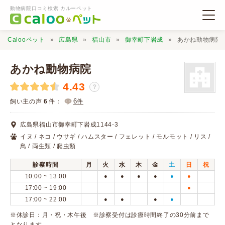
動物病院口コミ検索 カルーペット
Calooペット
広島県
福山市
御幸町下岩成
あかね動物病院
あかね動物病院
4.43
？
動物病院検索
6
飼い主の声
6
件：
件
広島県福山市御幸町下岩成1144-3
口コミ検索
イヌ / ネコ / ウサギ / ハムスター / フェレット / モルモット / リス /
鳥 / 両生類 / 爬虫類
Calooペットとは？
診察時間
月
火
水
木
金
土
日
祝
10:00 ~ 13:00
●
●
●
●
●
●
17:00 ~ 19:00
●
口コミ投稿
17:00 ~ 22:00
●
●
●
●
※休診日：月・祝・木午後 ※診察受付は診療時間終了の30分前まで
となります