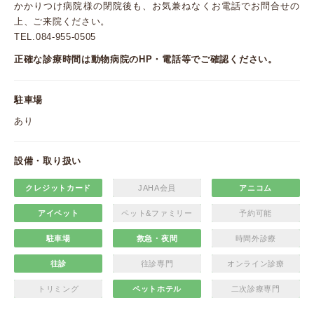
かかりつけ病院様の閉院後も、お気兼ねなくお電話でお問合せの
上、ご来院ください。
TEL.084-955-0505
正確な診療時間は動物病院のHP・電話等でご確認ください。
駐車場
あり
設備・取り扱い
クレジットカード
JAHA会員
アニコム
アイペット
ペット&ファミリー
予約可能
駐車場
救急・夜間
時間外診療
往診
往診専門
オンライン診療
トリミング
ペットホテル
二次診療専門