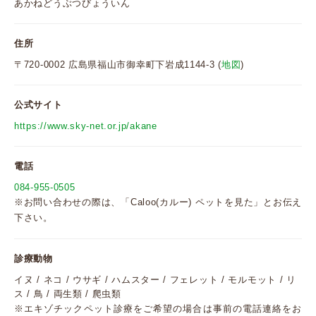
あかねどうぶつびょういん
住所
〒720-0002 広島県福山市御幸町下岩成1144-3 (
地図
)
公式サイト
https://www.sky-net.or.jp/akane
電話
084-955-0505
※お問い合わせの際は、「Caloo(カルー) ペットを見た」とお伝え
下さい。
診療動物
イヌ / ネコ / ウサギ / ハムスター / フェレット / モルモット / リ
ス / 鳥 / 両生類 / 爬虫類
※エキゾチックペット診療をご希望の場合は事前の電話連絡をお