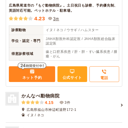
広島県尾道市の『もぐ動物病院』。土日祝日も診察、予約優先制、
英語対応可能。ペットホテル・駐車場。
4.23
3
件
診察動物
イヌ / ネコ / ウサギ / ハムスター
JAHA獣医外科認定医 / JAHA獣医総合臨床
学位・認定・専門
認定医
歯と口腔系疾患 / 肝・胆・すい臓系疾患 / 腫
得意診察領域
瘍・がん
ネット予約
公式サイト
電話
かんなべ動物病院
4.15
3件
広島県福山市神辺町湯野172-1
イヌ / ネコ