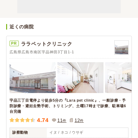
近くの病院
PR
ララペットクリニック
広島県広島市南区宇品神田3丁目1-1
宇品三丁目電停より徒歩5分の『Lara pet clinic』、一般診療・予
防診療・避妊去勢手術、トリミング、土曜17時まで診療、駐車場6
台完備
4.74
11
12
件
件
診察動物
イヌ / ネコ / ウサギ