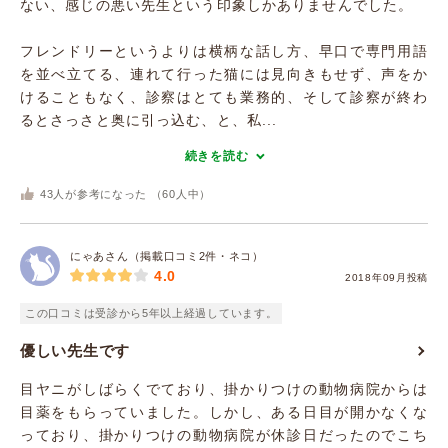
ない、感じの悪い先生という印象しかありませんでした。
フレンドリーというよりは横柄な話し方、早口で専門用語
を並べ立てる、連れて行った猫には見向きもせず、声をか
けることもなく、診察はとても業務的、そして診察が終わ
るとさっさと奥に引っ込む、と、私...
続きを読む
43
人が参考になった （
60
人中）
にゃあさん（掲載口コミ2件・ネコ）
4.0
2018年09月投稿
この口コミは受診から5年以上経過しています。
優しい先生です
目ヤニがしばらくでており、掛かりつけの動物病院からは
目薬をもらっていました。しかし、ある日目が開かなくな
っており、掛かりつけの動物病院が休診日だったのでこち