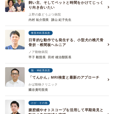
飼い主、そしてペットと時間をかけてじっく
り向き合いたい
上野の森どうぶつ病院
内村 祐介院長
諌山 紀子先生
整形外科系疾患
日常的な動作でも発生する、小型犬の橈尺骨
骨折・椎間板ヘルニア
ノア動物病院
平子 毅院長
田村 雄治獣医長
脳・神経系疾患
「てんかん」MRI検査と最新のアプローチ
かば動物クリニック
國谷貴司院長
けが・その他
腹腔鏡やオトスコープを活用して早期発見と