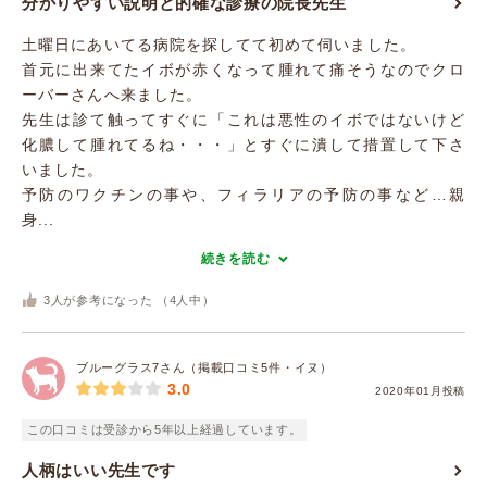
分かりやすい説明と的確な診療の院長先生
土曜日にあいてる病院を探してて初めて伺いました。
首元に出来てたイボが赤くなって腫れて痛そうなのでクロ
ーバーさんへ来ました。
先生は診て触ってすぐに「これは悪性のイボではないけど
化膿して腫れてるね・・・」とすぐに潰して措置して下さ
いました。
予防のワクチンの事や、フィラリアの予防の事など…親
身...
続きを読む
3
人が参考になった （
4
人中）
ブルーグラス7さん（掲載口コミ5件・イヌ）
3.0
2020年01月投稿
この口コミは受診から5年以上経過しています。
人柄はいい先生です