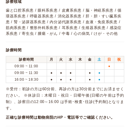
診察領域
歯と口腔系疾患 / 眼科系疾患 / 皮膚系疾患 / 脳・神経系疾患 / 循
環器系疾患 / 呼吸器系疾患 / 消化器系疾患 / 肝・胆・すい臓系疾
患 / 腎・泌尿器系疾患 / 内分泌代謝系疾患 / 血液・免疫系疾患 /
筋肉系疾患 / 整形外科系疾患 / 耳系疾患 / 生殖器系疾患 / 感染症
系疾患 / 寄生虫 / 腫瘍・がん / 中毒 / 心の病気 / けが・その他
診療時間
診察時間
月
火
水
木
金
土
日
祝
09:00 ~ 11:00
●
09:00 ~ 11:30
●
●
●
●
●
16:00 ~ 18:30
●
●
●
●
●
※受付：初診の方は60分前、再診の方は30分前までにお済ませく
ださい。 ※休診日：木曜日・祝日・日曜午後(日曜の午前は予約
制）、診察日の12:00～16:00 は手術･検査･往診(予約制)となりま
す。
正確な診療時間は動物病院のHP・電話等でご確認ください。