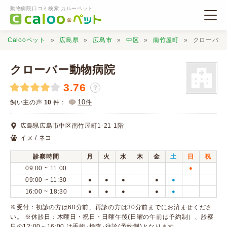
動物病院口コミ検索 カルーペット
Calooペット
広島県
広島市
中区
南竹屋町
クローバー
クローバー動物病院
3.76
？
動物病院検索
10
飼い主の声
10
件：
件
広島県広島市中区南竹屋町1-21 1階
口コミ検索
イヌ / ネコ
診察時間
月
火
水
木
金
土
日
祝
Calooペットとは？
09:00 ~ 11:00
●
09:00 ~ 11:30
●
●
●
●
●
16:00 ~ 18:30
●
●
●
●
●
口コミ投稿
※受付：初診の方は60分前、再診の方は30分前までにお済ませくださ
い。 ※休診日：木曜日・祝日・日曜午後(日曜の午前は予約制）、診察
日の12:00～16:00 は手術･検査･往診(予約制)となります。