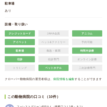
駐車場
あり
設備・取り扱い
クレジットカード
JAHA会員
アニコム
アイペット
ペット&ファミリー
予約可能
駐車場
救急・夜間
時間外診療
往診
往診専門
オンライン診療
トリミング
ペットホテル
二次診療専門
クローバー動物病院の運営者様は、
病院情報を編集
することができます
この動物病院の口コミ（10件）
フォレストグリーン855さん（掲載口コミ1件・ネコ）