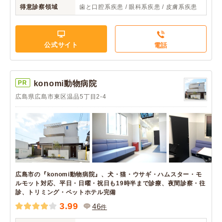
得意診察領域
歯と口腔系疾患 / 眼科系疾患 / 皮膚系疾患
公式サイト
電話
PR
konomi動物病院
広島県広島市東区温品5丁目2-4
広島市の『konomi動物病院』、犬・猫・ウサギ・ハムスター・モ
ルモット対応、平日・日曜・祝日も19時半まで診療、夜間診察・往
診、トリミング・ペットホテル完備
3.99
46
件