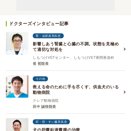
ドクターズインタビュー記事
腎・泌尿器系疾患
影響しあう腎臓と心臓の不調。状態を見極め
て適切な対処を
しもつけVETセンター、しもつけVET夜間救急科
長 哲院長
その他
救える命のために手を尽くす、供血犬のいる
動物病院
クレア動物病院
田中 誠悟院長
肝・胆・すい臓系疾患
犬の胆嚢粘液嚢腫の治療