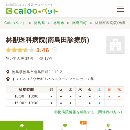
動物病院口コミ検索 カルーペット
Calooペット
徳島県
徳島市
南島田町
林獣医科病院(南島田
林獣医科病院(南島田診療所)
3.46
？
動物病院検索
17
飼い主の声
17
件：
件
徳島県徳島市南島田町2-119-2
口コミ検索
イヌ / ネコ / ウサギ / ハムスター / フェレット / 鳥
診察時間
月
火
水
木
金
土
日
祝
Calooペットとは？
10:00 ~ 13:00
●
●
●
●
●
●
●
●
16:00 ~ 19:30
●
●
●
●
●
口コミ投稿
動物病院情報を編集する（関係者の方へ）
17