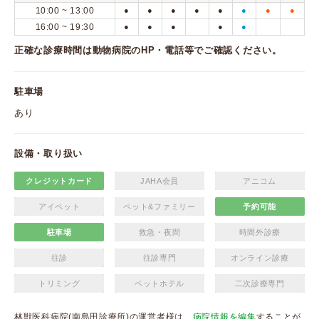
10:00 ~ 13:00
●
●
●
●
●
●
●
●
16:00 ~ 19:30
●
●
●
●
●
正確な診療時間は動物病院のHP・電話等でご確認ください。
駐車場
あり
設備・取り扱い
クレジットカード
JAHA会員
アニコム
アイペット
ペット&ファミリー
予約可能
駐車場
救急・夜間
時間外診療
往診
往診専門
オンライン診療
トリミング
ペットホテル
二次診療専門
林獣医科病院(南島田診療所)の運営者様は、
病院情報を編集
することが