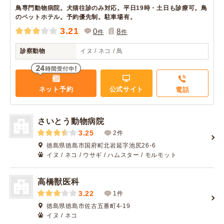
鳥専門動物病院。犬猫往診のみ対応。平日19時・土日も診療可。鳥
のペットホテル。予約優先制。駐車場有。
3.21
0
8
件
件
診察動物
イヌ / ネコ / 鳥
ネット予約
公式サイト
電話
さいとう動物病院
3.25
2件
徳島県徳島市国府町北岩延字池尻26-6
イヌ / ネコ / ウサギ / ハムスター / モルモット
高橋獣医科
3.22
1件
徳島県徳島市佐古五番町4-19
イヌ / ネコ