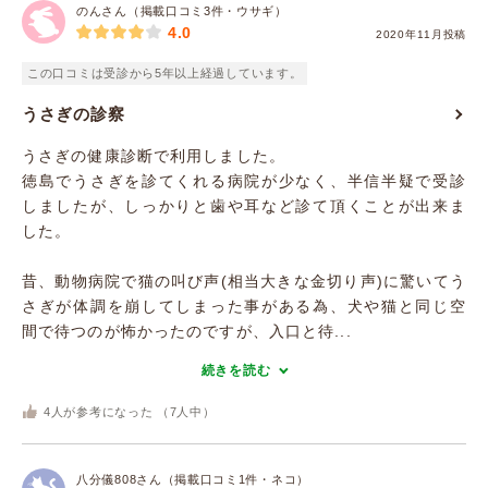
のんさん（掲載口コミ3件・ウサギ）
4.0
2020年11月投稿
この口コミは受診から5年以上経過しています。
うさぎの診察
うさぎの健康診断で利用しました。
徳島でうさぎを診てくれる病院が少なく、半信半疑で受診
しましたが、しっかりと歯や耳など診て頂くことが出来ま
した。
昔、動物病院で猫の叫び声(相当大きな金切り声)に驚いてう
さぎが体調を崩してしまった事がある為、犬や猫と同じ空
間で待つのが怖かったのですが、入口と待...
続きを読む
4
人が参考になった （
7
人中）
八分儀808さん（掲載口コミ1件・ネコ）