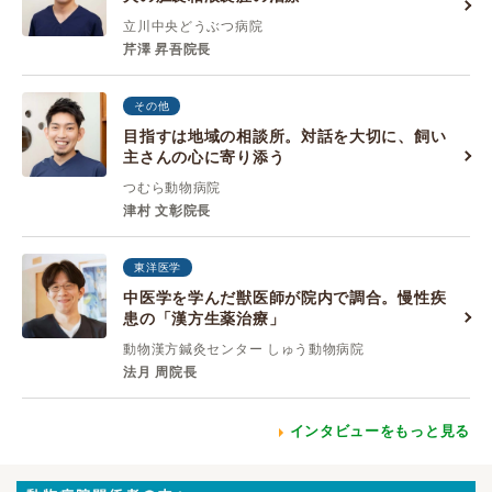
立川中央どうぶつ病院
芹澤 昇吾院長
その他
目指すは地域の相談所。対話を大切に、飼い
主さんの心に寄り添う
つむら動物病院
津村 文彰院長
東洋医学
中医学を学んだ獣医師が院内で調合。慢性疾
患の「漢方生薬治療」
動物漢方鍼灸センター しゅう動物病院
法月 周院長
インタビューをもっと見る