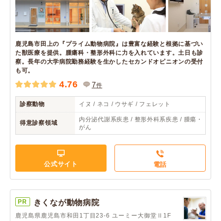
鹿児島市田上の『プライム動物病院』は豊富な経験と根拠に基づい
た獣医療を提供。腫瘍科・整形外科に力を入れています。土日も診
察。長年の大学病院勤務経験を生かしたセカンドオピニオンの受付
も可。
4.76
7
件
診察動物
イヌ / ネコ / ウサギ / フェレット
内分泌代謝系疾患 / 整形外科系疾患 / 腫瘍・
得意診察領域
がん
公式サイト
電話
PR
きくなが動物病院
鹿児島県鹿児島市和田1丁目23-6 ユーミー大御堂Ⅱ1F