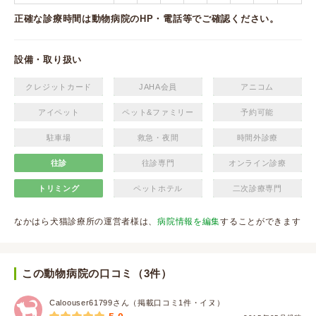
正確な診療時間は動物病院のHP・電話等でご確認ください。
設備・取り扱い
クレジットカード
JAHA会員
アニコム
アイペット
ペット&ファミリー
予約可能
駐車場
救急・夜間
時間外診療
往診
往診専門
オンライン診療
トリミング
ペットホテル
二次診療専門
なかはら犬猫診療所の運営者様は、
病院情報を編集
することができます
この動物病院の口コミ（3件）
Caloouser61799さん（掲載口コミ1件・イヌ）