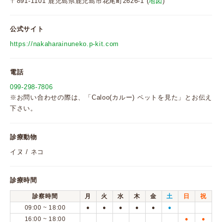
〒891-1101 鹿児島県鹿児島市花尾町2626-1 (
地図
)
公式サイト
https://nakaharainuneko.p-kit.com
電話
099-298-7806
※お問い合わせの際は、「Caloo(カルー) ペットを見た」とお伝え
下さい。
診療動物
イヌ / ネコ
診療時間
診察時間
月
火
水
木
金
土
日
祝
09:00 ~ 18:00
●
●
●
●
●
●
16:00 ~ 18:00
●
●