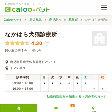
動物病院口コミ検索 カルーペット
Calooペット
鹿児島県
鹿児島市
花尾町
なかはら犬猫診療
なかはら犬猫診療所
4.30
？
動物病院検索
3
飼い主の声
3
件：
件
鹿児島県鹿児島市花尾町2626-1
口コミ検索
イヌ / ネコ
診察時間
月
火
水
木
金
土
日
祝
Calooペットとは？
09:00 ~ 18:00
●
●
●
●
●
●
16:00 ~ 18:00
●
●
口コミ投稿
動物病院情報を編集する（関係者の方へ）
3