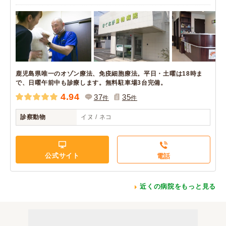
鹿児島県唯一のオゾン療法、免疫細胞療法。平日・土曜は18時ま
で、日曜午前中も診療します。無料駐車場3台完備。
4.94
37
35
件
件
診察動物
イヌ / ネコ
公式サイト
電話
近くの病院をもっと見る