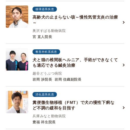
循環器系疾患
高齢犬の止まらない咳～慢性気管支炎の治療
～
奥沢すばる動物病院
宮 直人院長
整形外科系疾患
犬と猫の椎間板ヘルニア、手術ができなくて
も適応できる鍼灸治療
越谷どうぶつ病院
岩岡 渉院長
岩岡 佳織副院長
消化器系疾患
糞便微生物移植（FMT）で犬の慢性下痢な
ど不調の緩和を目指す
兵庫みなと動物病院
豊福 祥生院長