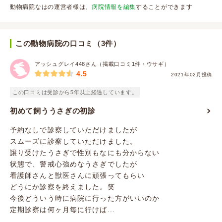
動物病院なはの運営者様は、
病院情報を編集
することができます
この動物病院の口コミ（3件）
アッシュグレイ448さん（掲載口コミ1件・ウサギ）
4.5
2021年02月投稿
この口コミは受診から5年以上経過しています。
初めて飼ううさぎの初診
予約なしで診察していただけましたが
スムーズに診察していただけました。
譲り受けたうさぎで性別もなにも分からない
状態で、警戒心強めなうさぎでしたが
看護師さんと獣医さんに頑張ってもらい
どうにか診察を終えました。笑
今後どういう時に病院に行った方がいいのか
定期診察は何ヶ月毎に行けば...