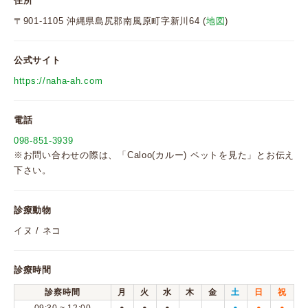
住所
〒901-1105 沖縄県島尻郡南風原町字新川64 (
地図
)
公式サイト
https://naha-ah.com
電話
098-851-3939
※お問い合わせの際は、「Caloo(カルー) ペットを見た」とお伝え
下さい。
診療動物
イヌ / ネコ
診療時間
診察時間
月
火
水
木
金
土
日
祝
●
●
●
●
●
●