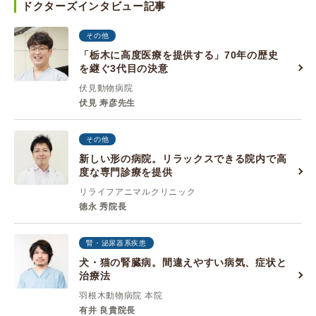
ドクターズインタビュー記事
その他
「栃木に高度医療を提供する」70年の歴史
を継ぐ3代目の決意
伏見動物病院
伏見 寿彦先生
その他
新しい形の病院。リラックスできる院内で高
度な専門診療を提供
リライフアニマルクリニック
徳永 秀院長
腎・泌尿器系疾患
犬・猫の腎臓病。間違えやすい病気、症状と
治療法
羽根木動物病院 本院
有井 良貴院長