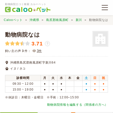
動物病院口コミ検索 カルーペット
Calooペット
沖縄県
島尻郡南風原町
新川
動物病院なは
動物病院なは
3.71
？
動物病院検索
3
飼い主の声
3
件：
件
沖縄県島尻郡南風原町字新川64
口コミ検索
イヌ / ネコ
診察時間
月
火
水
木
金
土
日
祝
Calooペットとは？
09:30 ~ 12:00
●
●
●
●
●
●
15:00 ~ 19:00
●
●
●
●
●
●
口コミ投稿
※休診日：木曜日・金曜日 ※手術：12:00–15:00
動物病院情報を編集する（関係者の方へ）