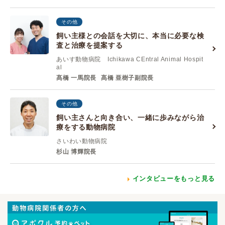
その他
飼い主様との会話を大切に、本当に必要な検
査と治療を提案する
あいす動物病院 Ichikawa CEntral Animal Hospit
al
髙橋 一馬院長
髙橋 亜樹子副院長
その他
飼い主さんと向き合い、一緒に歩みながら治
療をする動物病院
さいわい動物病院
杉山 博輝院長
インタビューをもっと見る