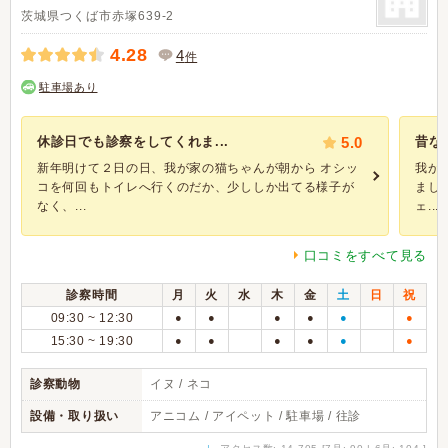
茨城県つくば市赤塚639-2
4.28
4
件
駐車場あり
休診日でも診察をしてくれま...
5.0
昔な
新年明けて２日の日、我が家の猫ちゃんが朝から オシッ
我が
コを何回もトイレへ行くのだか、少ししか出てる様子が
まし
なく、...
ェ...
口コミをすべて見る
診察時間
月
火
水
木
金
土
日
祝
09:30 ~ 12:30
●
●
●
●
●
●
15:30 ~ 19:30
●
●
●
●
●
●
診察動物
イヌ / ネコ
設備・取り扱い
アニコム / アイペット / 駐車場 / 往診
↓