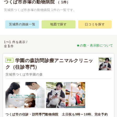
つくば市赤塚の動物病院
（ 1件）
茨城県つくば市赤塚の動物病院 1件の一覧です。
茨城県の路線一覧
地図で探す
口コミを探す
1〜1 件を表示 /
★の数・表示順について
1
全
件
学園の森訪問診療アニマルクリニッ
PR
ク（往診専門）
茨城県つくば市学園の森
つくば市の往診・訪問専門動物病院 土日祝も9時～18時、完全予約