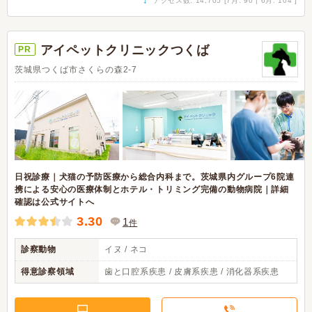
アクセス数: 14,705 [7月: 90 | 6月: 104 ]
アイペットクリニックつくば
PR
茨城県つくば市さくらの森2-7
日祝診療｜犬猫の予防医療から総合内科まで。茨城県内グループ6院連
携による安心の医療体制とホテル・トリミング完備の動物病院｜詳細
確認は公式サイトへ
3.30
1
件
診察動物
イヌ / ネコ
得意診察領域
歯と口腔系疾患 / 皮膚系疾患 / 消化器系疾患