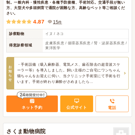
制。一般内科・慢性疾患・各種予防接種、手術対応。交通手段が無い
方、大型犬や多頭飼育で通院が困難な方、高齢なペット等ご相談くだ
さい。
4.87
15
件
診察動物
イヌ / ネコ
皮膚系疾患 / 循環器系疾患 / 腎・泌尿器系疾患 /
得意診察領域
東洋医学
・手術設備（吸入麻酔器、電気メス、歯石除去の超音波スケ
お
ーラー等）を導入しました。飼い主様のご自宅にワンちゃん
知
ら
猫ちゃんをお迎えに伺い、当クリニック手術室にて手術を行
せ
います。手術が終わり麻酔がさめましたら...
ネット予約
公式サイト
電話
さくま動物病院