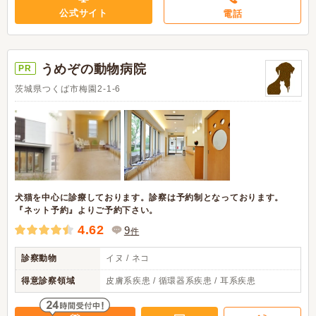
公式サイト
電話
うめぞの動物病院
PR
茨城県つくば市梅園2-1-6
犬猫を中心に診療しております。診察は予約制となっております。
『ネット予約』よりご予約下さい。
4.62
9
件
診察動物
イヌ / ネコ
得意診察領域
皮膚系疾患 / 循環器系疾患 / 耳系疾患