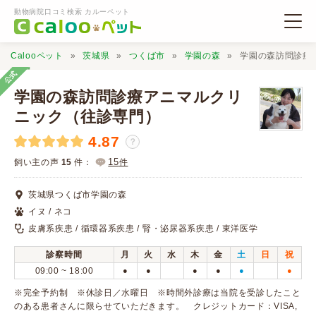
動物病院口コミ検索 カルーペット
Calooペット
茨城県
つくば市
学園の森
学園の森訪問診療
公式
学園の森訪問診療アニマルクリ
ニック（往診専門）
4.87
動物病院検索
？
15
飼い主の声
15
件：
件
口コミ検索
茨城県つくば市学園の森
イヌ / ネコ
Calooペットとは？
皮膚系疾患 / 循環器系疾患 / 腎・泌尿器系疾患 / 東洋医学
診察時間
月
火
水
木
金
土
日
祝
口コミ投稿
09:00 ~ 18:00
●
●
●
●
●
●
※完全予約制 ※休診日／水曜日 ※時間外診療は当院を受診したこと
のある患者さんに限らせていただきます。 クレジットカード：VISA,