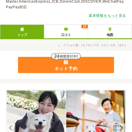
Master,AmericanExpress,JCB,DinersClub,DISCOVER,WeChatPay,
PayPay対応
基本情報をもっと見る
15
トップ
口コミ
地図
↓
アクセス数: 19,791 [7月: 122 | 6月: 185 ]
ネット予約