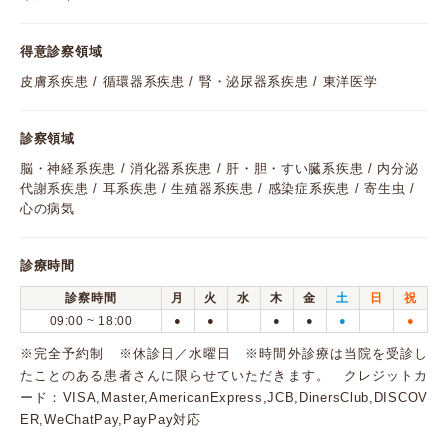
得意診察領域
皮膚系疾患 / 循環器系疾患 / 腎・泌尿器系疾患 / 東洋医学
診察領域
脳・神経系疾患 / 消化器系疾患 / 肝・胆・すい臓系疾患 / 内分泌
代謝系疾患 / 耳系疾患 / 生殖器系疾患 / 感染症系疾患 / 寄生虫 /
心の病気
診療時間
診察時間
月
火
水
木
金
土
日
祝
09:00 ~ 18:00
●
●
●
●
●
●
※完全予約制 ※休診日／水曜日 ※時間外診療は当院を受診し
たことのある患者さんに限らせていただきます。 クレジットカ
ード：VISA,Master,AmericanExpress,JCB,DinersClub,DISCOV
ER,WeChatPay,PayPay対応