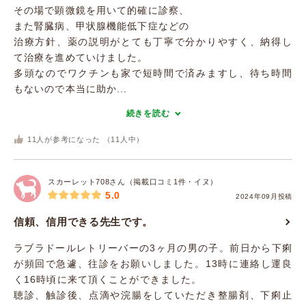
その場で顕微鏡を用いて的確に診察、
また腎臓病、甲状腺機能低下症などの
治療方針、薬の説明がとても丁寧で分かりやすく、納得し
て治療を進めていけました。
多頭なのでワクチンも家で短時間で済みますし、待ち時間
もないので本当に助か...
続きを読む
11
人が参考になった （
11
人中）
スカーレット708さん（掲載口コミ1件・イヌ）
5.0
2024年09月投稿
信頼、信用できる先生です。
ラブラドールレトリーバーの3ヶ月の男の子。前日から下痢
が頻回で急遽、往診をお願いしました。13時に連絡し運良
く16時頃に来て頂くことができました。
聴診、触診後、点滴や浣腸をしていただき整腸剤、下痢止