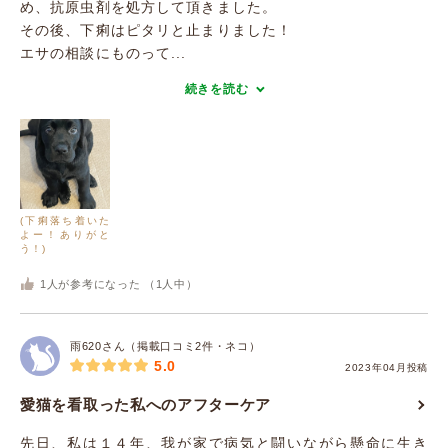
め、抗原虫剤を処方して頂きました。
その後、下痢はピタリと止まりました！
エサの相談にものって...
続きを読む
(下痢落ち着いた
よー！ありがと
う！)
1
人が参考になった （
1
人中）
雨620さん（掲載口コミ2件・ネコ）
5.0
2023年04月投稿
愛猫を看取った私へのアフターケア
先日、私は１４年、我が家で病気と闘いながら懸命に生き