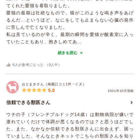
てくれた愛猫を看取りました。
愛猫の最期は壮絶なもので、猫がこのような鳴き声をあげ
るんだ…というほど、なにをしても止まらない心臓の発作
に苦しんで亡くなりました。
私は見ているのが辛く、最期の瞬間を愛猫が酸素室に入っ
ていたこともあり、抱きしめてあ...
続きを読む
8
人が参考になった （
9
人中）
おとまきさん（掲載口コミ1件・イヌ）
5.0
2021年10月投稿
信頼できる獣医さん
ウチの子（フレンチブルドッグ14歳）は動物病院が嫌いで
連れていくだけで体調が悪くなるのでは？と思うほどでし
た。また、なかなか信頼できる獣医さんに出会えず、困っ
ていました。そんなときネットでこちらの獣医さんを知り