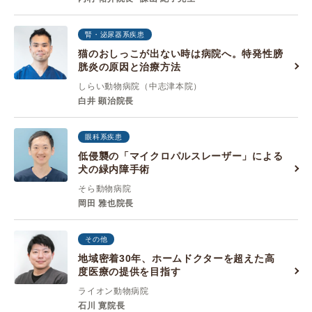
腎・泌尿器系疾患
猫のおしっこが出ない時は病院へ。特発性膀
胱炎の原因と治療方法
しらい動物病院（中志津本院）
白井 顕治院長
眼科系疾患
低侵襲の「マイクロパルスレーザー」による
犬の緑内障手術
そら動物病院
岡田 雅也院長
その他
地域密着30年、ホームドクターを超えた高
度医療の提供を目指す
ライオン動物病院
石川 寛院長