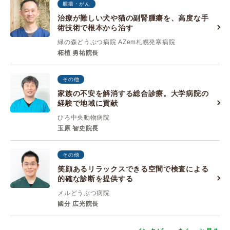
腫瘍・がん
治療が難しい犬や猫の副腎腫瘍を、高度な手
術技術で根本から治す
緑の森どうぶつ病院 AZem札幌発寒病院
柘植 勇祐院長
その他
家族の不安を解消する総合診療。大学病院の
経験で地域に貢献
ひろ中央動物病院
玉原 智史院長
その他
笑顔あるリラックスできる空間で検査による
的確な診断を提供する
メルどうぶつ病院
國分 広光院長