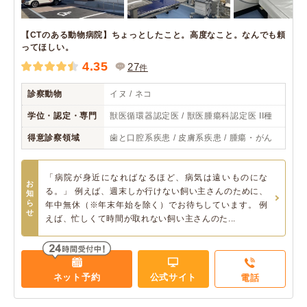
【CTのある動物病院】ちょっとしたこと。高度なこと。なんでも頼
ってほしい。
4.35
27
件
診察動物
イヌ / ネコ
学位・認定・専門
獣医循環器認定医 / 獣医腫瘍科認定医 II種
得意診察領域
歯と口腔系疾患 / 皮膚系疾患 / 腫瘍・がん
「病院が身近になればなるほど、病気は遠いものにな
お
る。」 例えば、週末しか行けない飼い主さんのために、
知
ら
年中無休（※年末年始を除く）でお待ちしています。 例
せ
えば、忙しくて時間が取れない飼い主さんのた...
ネット予約
公式サイト
電話