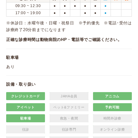
09:30 ~ 12:30
●
●
●
●
●
●
17:00 ~ 19:00
●
●
●
●
●
※休診日：水曜午後・日曜・祝祭日 ※予約優先 ※電話･受付は
診療終了20分前までになります
正確な診療時間は動物病院のHP・電話等でご確認ください。
駐車場
あり
設備・取り扱い
クレジットカード
JAHA会員
アニコム
アイペット
ペット&ファミリー
予約可能
駐車場
救急・夜間
時間外診療
往診
往診専門
オンライン診療