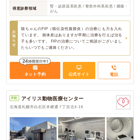
腎・泌尿器系疾患 / 整形外科系疾患 / 腫瘍・
得意診察領域
がん
猫ちゃんのFIP（猫伝染性腹膜炎）の治療にも力を入れ
お
ています。 個体差はありますが早期に治療を行えば治る
知
ら
子も多いです。 FIPの治療についてご相談がございまし
せ
たらいつでもご連絡ください。
ネット予約
公式サイト
電話
PR
アイリス動物医療センター
北海道札幌市白石区本郷通７丁目北4-16