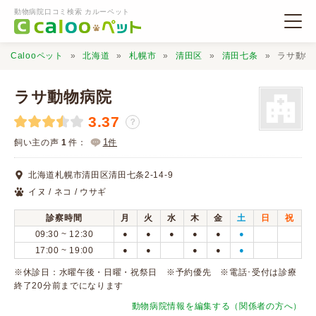
動物病院口コミ検索 カルーペット
Calooペット
北海道
札幌市
清田区
清田七条
ラサ動物
ラサ動物病院
3.37
？
動物病院検索
1
飼い主の声
1
件：
件
北海道札幌市清田区清田七条2-14-9
口コミ検索
イヌ / ネコ / ウサギ
診察時間
月
火
水
木
金
土
日
祝
Calooペットとは？
09:30 ~ 12:30
●
●
●
●
●
●
17:00 ~ 19:00
●
●
●
●
●
口コミ投稿
※休診日：水曜午後・日曜・祝祭日 ※予約優先 ※電話･受付は診療
終了20分前までになります
動物病院情報を編集する（関係者の方へ）