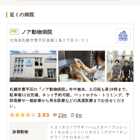
近くの病院
PR
ノア動物病院
北海道札幌市豊平区美園１条２丁目３−２１
札幌市豊平区の『ノア動物病院』年中無休。土日祝も夜19時まで。
駐車場12台完備。ネット予約可能。ペットホテル・トリミング。予
防医療や一般診療から再生医療などの高度医療までお任せくださ
い。
3.93
23
6
件
件
イヌ / ネコ / ウサギ / ハムスター / フェレッ
診察動物
ト / モルモット / ハリネズミ / デグー / チン
チラ / フクロモモンガ