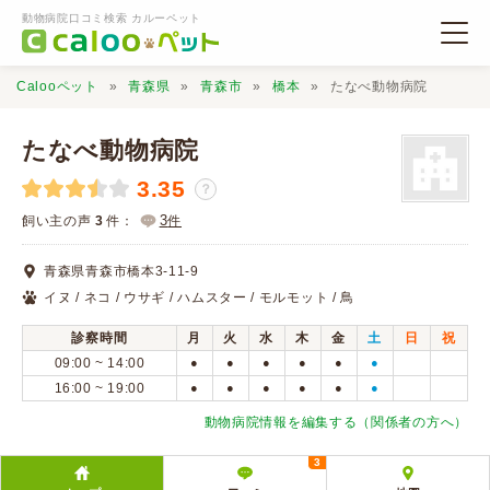
動物病院口コミ検索 カルーペット
Calooペット
青森県
青森市
橋本
たなべ動物病院
たなべ動物病院
3.35
？
動物病院検索
3
飼い主の声
3
件：
件
青森県青森市橋本3-11-9
口コミ検索
イヌ / ネコ / ウサギ / ハムスター / モルモット / 鳥
診察時間
月
火
水
木
金
土
日
祝
Calooペットとは？
09:00 ~ 14:00
●
●
●
●
●
●
16:00 ~ 19:00
●
●
●
●
●
●
口コミ投稿
動物病院情報を編集する（関係者の方へ）
3