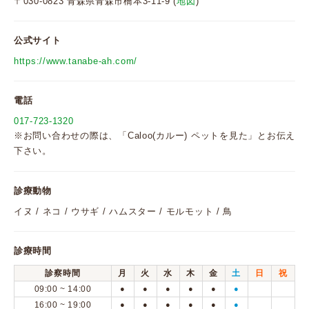
〒030-0823 青森県青森市橋本3-11-9 (
地図
)
公式サイト
https://www.tanabe-ah.com/
電話
017-723-1320
※お問い合わせの際は、「Caloo(カルー) ペットを見た」とお伝え
下さい。
診療動物
イヌ / ネコ / ウサギ / ハムスター / モルモット / 鳥
診療時間
診察時間
月
火
水
木
金
土
日
祝
09:00 ~ 14:00
●
●
●
●
●
●
16:00 ~ 19:00
●
●
●
●
●
●