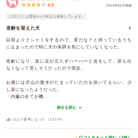
4.0
2013年04月投稿
この口コミは受診から5年以上経過しています。
老齢を迎えた犬
以前よりクシャミをするので、変だな？と持っているうち
に止まったので特に犬の体調を気にしていなくなった。
老齢になり、急に足が立たずハーハーと息をして、尿も出
なくなって苦しそうだったので受診。
お腹には沢山の腹水がたまっていたのを抜いてもらい、少
し楽になったようだった。
「内臓の全てが機...
続きを読む
11
人が参考になった （
13
人中）
口コミをもっと読む（3件）