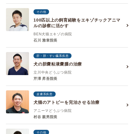
その他
100匹以上の飼育経験をエキゾチックアニマ
ルの診察に活かす
BEN犬猫エキゾの病院
石川 雅章院長
肝・胆・すい臓系疾患
犬の胆嚢粘液嚢腫の治療
立川中央どうぶつ病院
芹澤 昇吾院長
皮膚系疾患
犬猫のアトピーを完治させる治療
アニーマどうぶつ病院
村谷 親男院長
その他