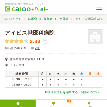
動物病院口コミ検索 カルーペット
Calooペット
群馬県
前橋市
女屋町
アイビス獣医科病院
アイビス獣医科病院
3.83
？
動物病院検索
2
飼い主の声
2
件：
件
群馬県前橋市女屋町1163
口コミ検索
イヌ / ネコ
診察時間
月
火
水
木
金
土
日
祝
Calooペットとは？
08:30 ~ 12:00
●
●
●
●
●
●
15:00 ~ 19:00
●
●
●
●
●
●
口コミ投稿
動物病院情報を編集する（関係者の方へ）
2