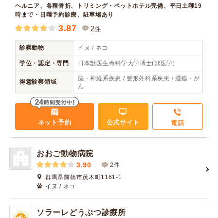
ヘルニア、各種骨折、トリミング・ペットホテル完備、平日土曜19
時まで・日曜予約診療、駐車場あり
3.87
2
件
診察動物
イヌ / ネコ
学位・認定・専門
日本獣医生命科学大学博士(獣医学)
脳・神経系疾患 / 整形外科系疾患 / 腫瘍・が
得意診察領域
ん
ネット予約
公式サイト
電話
おおご動物病院
3.90
2件
群馬県前橋市茂木町1161-1
イヌ / ネコ
ソラーレどうぶつ診療所