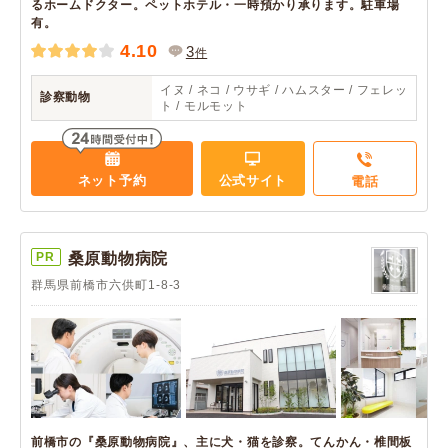
るホームドクター。ペットホテル・一時預かり承ります。駐車場
有。
4.10
3
件
イヌ / ネコ / ウサギ / ハムスター / フェレッ
診察動物
ト / モルモット
ネット予約
公式サイト
電話
PR
桑原動物病院
群馬県前橋市六供町1-8-3
前橋市の『桑原動物病院』、主に犬・猫を診察。てんかん・椎間板