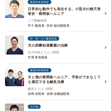
整形外科系疾患
日常的な動作でも発生する、小型犬の橈尺骨
骨折・椎間板ヘルニア
ノア動物病院
平子 毅院長
田村 雄治獣医長
肝・胆・すい臓系疾患
犬の胆嚢粘液嚢腫の治療
立川中央どうぶつ病院
芹澤 昇吾院長
整形外科系疾患
犬と猫の椎間板ヘルニア、手術ができなくて
も適応できる鍼灸治療
越谷どうぶつ病院
岩岡 渉院長
岩岡 佳織副院長
その他