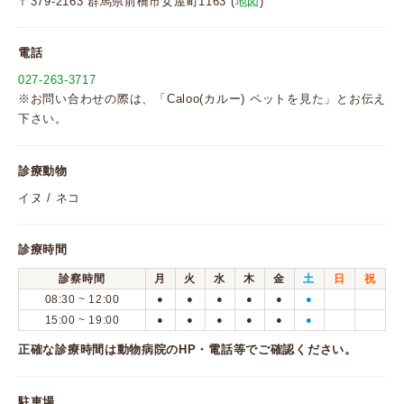
〒379-2163 群馬県前橋市女屋町1163 (
地図
)
電話
027-263-3717
※お問い合わせの際は、「Caloo(カルー) ペットを見た」とお伝え
下さい。
診療動物
イヌ / ネコ
診療時間
診察時間
月
火
水
木
金
土
日
祝
08:30 ~ 12:00
●
●
●
●
●
●
15:00 ~ 19:00
●
●
●
●
●
●
正確な診療時間は動物病院のHP・電話等でご確認ください。
駐車場