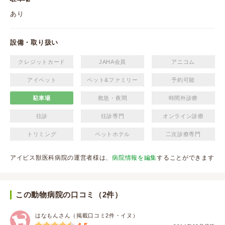
あり
設備・取り扱い
クレジットカード
JAHA会員
アニコム
アイペット
ペット&ファミリー
予約可能
駐車場
救急・夜間
時間外診療
往診
往診専門
オンライン診療
トリミング
ペットホテル
二次診療専門
アイビス獣医科病院の運営者様は、
病院情報を編集
することができます
この動物病院の口コミ（2件）
はなもんさん（掲載口コミ2件・イヌ）