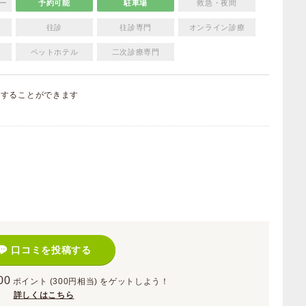
ー
予約可能
駐車場
救急・夜間
往診
往診専門
オンライン診療
ペットホテル
二次診療専門
集
することができます
）
口コミを投稿する
00
ポイント
(300円相当)
をゲットしよう！
詳しくはこちら