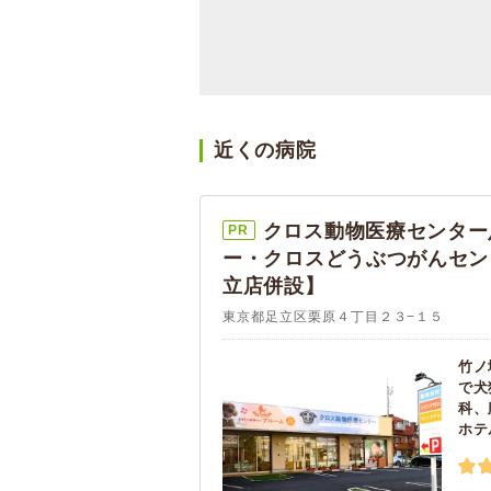
近くの病院
クロス動物医療センター
PR
ー・クロスどうぶつがんセン
立店併設】
東京都足立区栗原４丁目２３−１５
竹ノ
で犬
科、
ホテ