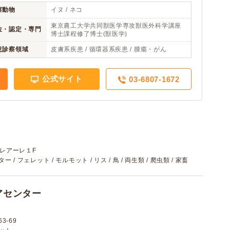
察動物
イヌ / ネコ
東京農工大学共同獣医学専攻獣医外科学講座
位・認定・専門
博士課程修了博士(獣医学)
意診察領域
皮膚系疾患 / 循環器系疾患 / 腫瘍・がん
公式サイト
03-6807-1672
クレアーレ１F
ター / フェレット / モルモット / リス / 鳥 / 両生類 / 爬虫類 / 家畜
アセンター
3-69