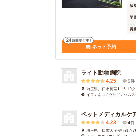
診
学
得
ネット予約
ライト動物病院
4.25
5件
埼玉県川口市長蔵1-16-19
イヌ / ネコ / ウサギ / ハムス
ペットメディカルケ
4.23
4件
埼玉県川口市大字安行藤八76