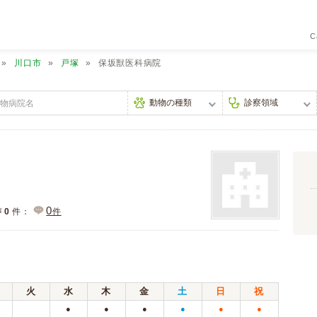
C
川口市
戸塚
保坂獣医科病院
0
声
0
件：
件
火
水
木
金
土
日
祝
●
●
●
●
●
●