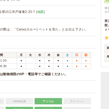
P
埼
埼玉県川口市戸塚東2-23-7 (
地図
)
ル
西
院
の際は、「Caloo(カルー) ペットを見た」とお伝え下さい。
ト
間
月
火
水
木
金
土
日
祝
11:30
●
●
●
●
●
●
●
18:30
●
●
●
●
●
●
●
は動物病院のHP・電話等でご確認ください。
ド
JAHA会員
アニコム
アイペット