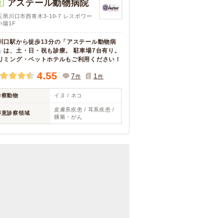
アステール動物病院
R
玉県川口市西青木3-10-7 レスポワー
小陽1F
川口駅から徒歩13分の「アステール動物病
」は、土・日・祝も診療。 駐車場7台有り。
リミング・ペットホテルもご利用ください！
4.55
7
1
件
件
診察動物
イヌ / ネコ
皮膚系疾患 / 耳系疾患 /
得意診察領域
腫瘍・がん