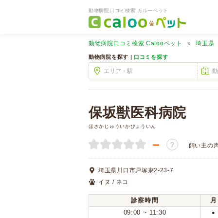
動物病院口コミ検索 カルーペット
動物病院口コミ検索
Calooペット
埼玉県
動物病院を探す |
口コミを探す
保坂獣医科病院
ほさかじゅういかびょういん
－
？
飼い主の
埼玉県川口市戸塚東2-23-7
イヌ / ネコ
診察時間
月
09:00 ~ 11:30
●