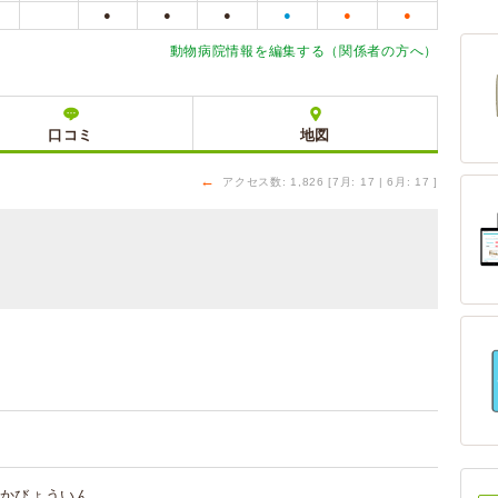
●
●
●
●
●
●
動物病院情報を編集する（関係者の方へ）
口コミ
地図
←
アクセス数: 1,826 [7月: 17 | 6月: 17 ]
かびょういん