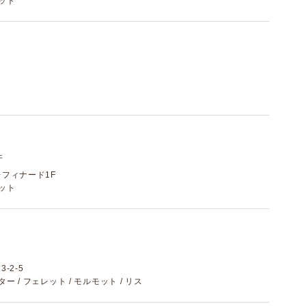
レット
件
 レフィナード1F
モット
-2-5
スター / フェレット / モルモット / リス