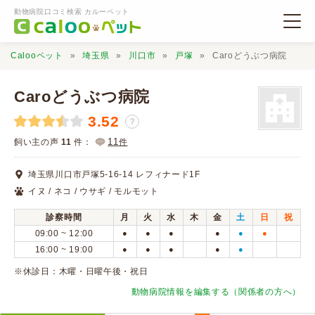
動物病院口コミ検索 カルーペット
Calooペット
埼玉県
川口市
戸塚
Caroどうぶつ病院
Caroどうぶつ病院
3.52
？
動物病院検索
11
飼い主の声
11
件：
件
埼玉県川口市戸塚5-16-14 レフィナード1F
口コミ検索
イヌ / ネコ / ウサギ / モルモット
診察時間
月
火
水
木
金
土
日
祝
Calooペットとは？
09:00 ~ 12:00
●
●
●
●
●
●
16:00 ~ 19:00
●
●
●
●
●
口コミ投稿
※休診日：木曜・日曜午後・祝日
動物病院情報を編集する（関係者の方へ）