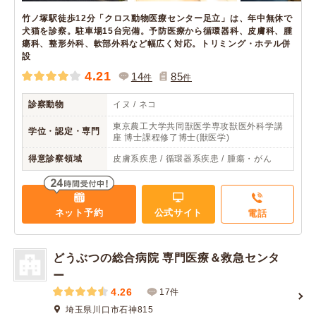
竹ノ塚駅徒歩12分「クロス動物医療センター足立」は、年中無休で
犬猫を診察。駐車場15台完備。予防医療から循環器科、皮膚科、腫
瘍科、整形外科、軟部外科など幅広く対応。トリミング・ホテル併
設
4.21
14
85
件
件
診察動物
イヌ / ネコ
東京農工大学共同獣医学専攻獣医外科学講
学位・認定・専門
座 博士課程修了博士(獣医学)
得意診察領域
皮膚系疾患 / 循環器系疾患 / 腫瘍・がん
ネット予約
公式サイト
電話
どうぶつの総合病院 専門医療＆救急センタ
ー
4.26
17件
埼玉県川口市石神815