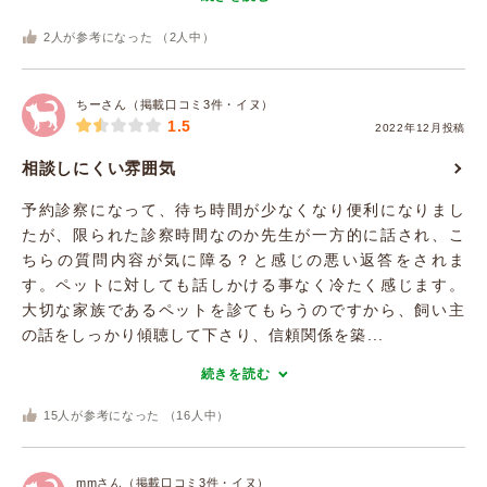
2
人が参考になった （
2
人中）
ちーさん（掲載口コミ3件・イヌ）
1.5
2022年12月投稿
相談しにくい雰囲気
予約診察になって、待ち時間が少なくなり便利になりまし
たが、限られた診察時間なのか先生が一方的に話され、こ
ちらの質問内容が気に障る？と感じの悪い返答をされま
す。ペットに対しても話しかける事なく冷たく感じます。
大切な家族であるペットを診てもらうのですから、飼い主
の話をしっかり傾聴して下さり、信頼関係を築...
続きを読む
15
人が参考になった （
16
人中）
mmさん（掲載口コミ3件・イヌ）