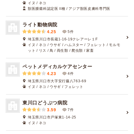
イヌ / ネコ
獣医腫瘍科認定医 II種 / アジア獣医皮膚科専門医
ライト動物病院
4.25
5件
埼玉県川口市長蔵1-16-19クレアーレ１F
イヌ / ネコ / ウサギ / ハムスター / フェレット / モルモ
ット / リス / 鳥 / 両生類 / 爬虫類 / 家畜
ペットメディカルケアセンター
4.23
4件
埼玉県川口市大字安行藤八763-69
イヌ / ネコ / ウサギ / フェレット
東川口どうぶつ病院
3.59
7件
埼玉県川口市戸塚東1-14-25
イヌ / ネコ