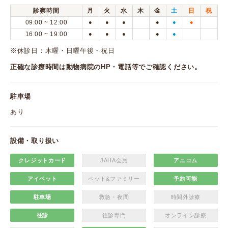
診察時間
月
火
水
木
金
土
日
祝
09:00 ~ 12:00
●
●
●
●
●
●
16:00 ~ 19:00
●
●
●
●
●
※休診日：木曜・日曜午後・祝日
正確な診療時間は動物病院のHP・電話等でご確認ください。
駐車場
あり
設備・取り扱い
クレジットカード
JAHA会員
アニコム
アイペット
ペット&ファミリー
予約可能
駐車場
救急・夜間
時間外診療
往診
往診専門
オンライン診療