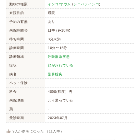
動物の種類
インコ/オウム
(
シロハラインコ
)
来院目的
通院
予約の有無
あり
来院時間帯
日中 (9-18時)
待ち時間
3分未満
診療時間
10分〜15分
診療領域
呼吸器系疾患
症状
顔が汚れている
病名
副鼻腔炎
ペット保険
-
料金
4000(程度）円
来院理由
元々通っていた
薬
-
受診時期
2023年07月
9
人が参考になった （
11
人中）