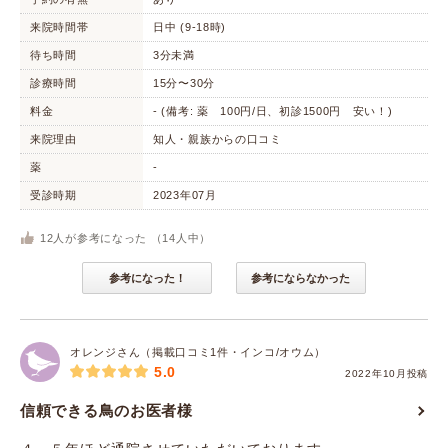
来院時間帯
日中 (9-18時)
待ち時間
3分未満
診療時間
15分〜30分
料金
- (備考: 薬 100円/日、初診1500円 安い！)
来院理由
知人・親族からの口コミ
薬
-
受診時期
2023年07月
12
人が参考になった （
14
人中）
参考になった！
参考にならなかった
オレンジさん（掲載口コミ1件・インコ/オウム）
5.0
2022年10月投稿
信頼できる鳥のお医者様