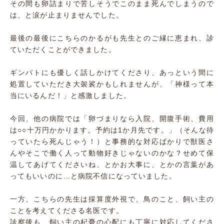
その間も卵詰まりで苦しそうでこのまま死んでしまうので
は、と涙が止まりませんでした。
最後の最後にこちらのかるがも先生とのご縁に恵まれ、診
ていただくことができました。
ギンバトにも優しく話しかけてくださり、あっという間に
処置していただき大袈裟かもしれませんが、「神様って本
当にいるんだ！」と感激しました。
今回、他の病院では「卵づまりなら入院、開腹手術、費用
は○○十万円かかります。予約は1か月先です。」（そんな待
っていたら死んじゃう！）と事務的な対応ばかりで獣医さ
んやそこで働く人って動物好きじゃないのかな？せめて保
温してあげてくださいね、とかお大事に、とかの言葉があ
ってもいいのに…と病院不信になっていました。
一方、こちらの先生は採算度外視で、鳥のこと、飼い主の
ことを考えてくださる名医です。
診察後も、飼い主の杞憂の心配にも丁寧に対応してくださ