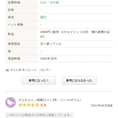
診療領域
けが・その他
症状
-
病名
脱臼
ペット保険
-
4400円 (備考: セキセイインコの爪・嘴の調整の込
料金
み)
来院理由
元々通っていた
薬
-
受診時期
2022年10月
8
人が参考になった （
9
人中）
参考になった！
参考にならなかった
さらささん（掲載口コミ1件・インコ/オウム）
5.0
2021年04月投稿
この口コミは受診から5年以上経過しています。