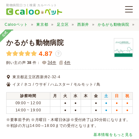
動物病院口コミ検索 カルーペット
Calooペット
東京都
足立区
西新井
かるがも動物病院
公式
かるがも動物病院
4.87
？
動物病院検索
34
4
飼い主の声
38
件：
件
件
東京都足立区西新井2-32-4
口コミ検索
イヌ / ネコ / ウサギ / ハムスター / モルモット / 鳥
診察時間
月
火
水
木
金
土
日
祝
Calooペットとは？
09:00 ~ 12:00
●
●
●
●
●
●
14:00 ~ 19:00
●
●
●
●
●
●
口コミ投稿
※要事前予約 ※月曜日・木曜日休診※受付終了は30分前になります。
※初診の方は14:00～18:00までの受付となります。
基本情報をもっと見る