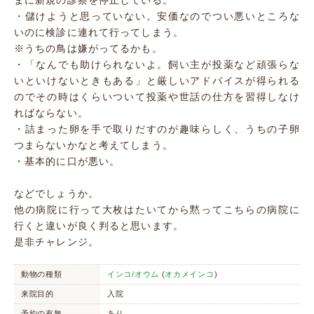
まに新規の診察を停止している。
・儲けようと思っていない。安価なのでつい悪いところな
いのに検診に連れて行ってしまう。
※うちの鳥は嫌がってるかも。
・「なんでも助けられないよ。飼い主が投薬など頑張らな
いといけないときもある」と厳しいアドバイスが得られる
のでその時はくらいついて投薬や世話の仕方を習得しなけ
ればならない。
・詰まった卵を手で取りだすのが趣味らしく、うちの子卵
つまらないかなと考えてしまう。
・基本的に口が悪い。
などでしょうか。
他の病院に行って大枚はたいてから黙ってこちらの病院に
行くと違いが良く判ると思います。
是非チャレンジ。
動物の種類
インコ/オウム
(
オカメインコ
)
来院目的
入院
予約の有無
あり