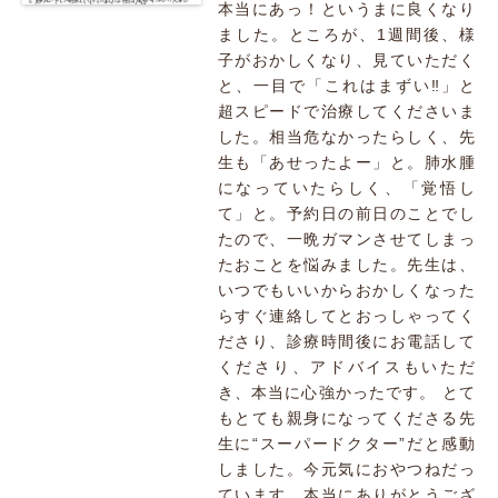
本当にあっ！というまに良くなり
ました。ところが、1週間後、様
子がおかしくなり、見ていただく
と、一目で「これはまずい‼」と
超スピードで治療してくださいま
した。相当危なかったらしく、先
生も「あせったよー」と。肺水腫
になっていたらしく、「覚悟し
て」と。予約日の前日のことでし
たので、一晩ガマンさせてしまっ
たおことを悩みました。先生は、
いつでもいいからおかしくなった
らすぐ連絡してとおっしゃってく
ださり、診療時間後にお電話して
くださり、アドバイスもいただ
き、本当に心強かったです。 とて
もとても親身になってくださる先
生に“スーパードクター”だと感動
しました。今元気におやつねだっ
ています。本当にありがとうござ