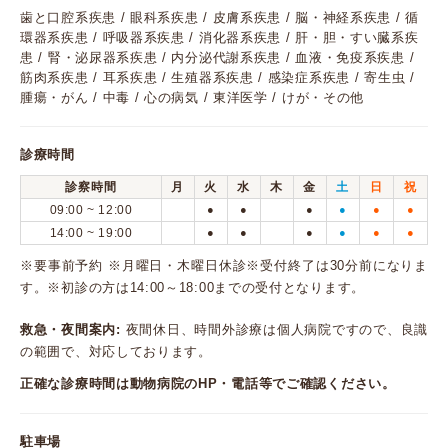
歯と口腔系疾患 / 眼科系疾患 / 皮膚系疾患 / 脳・神経系疾患 / 循
環器系疾患 / 呼吸器系疾患 / 消化器系疾患 / 肝・胆・すい臓系疾
患 / 腎・泌尿器系疾患 / 内分泌代謝系疾患 / 血液・免疫系疾患 /
筋肉系疾患 / 耳系疾患 / 生殖器系疾患 / 感染症系疾患 / 寄生虫 /
腫瘍・がん / 中毒 / 心の病気 / 東洋医学 / けが・その他
診療時間
診察時間
月
火
水
木
金
土
日
祝
09:00 ~ 12:00
●
●
●
●
●
●
14:00 ~ 19:00
●
●
●
●
●
●
※要事前予約 ※月曜日・木曜日休診※受付終了は30分前になりま
す。※初診の方は14:00～18:00までの受付となります。
救急・夜間案内:
夜間休日、時間外診療は個人病院ですので、良識
の範囲で、対応しております。
正確な診療時間は動物病院のHP・電話等でご確認ください。
駐車場