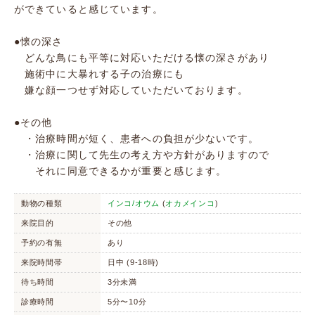
ができていると感じています。
●懐の深さ
どんな鳥にも平等に対応いただける懐の深さがあり
施術中に大暴れする子の治療にも
嫌な顔一つせず対応していただいております。
●その他
・治療時間が短く、患者への負担が少ないです。
・治療に関して先生の考え方や方針がありますので
それに同意できるかが重要と感じます。
動物の種類
インコ/オウム
(
オカメインコ
)
来院目的
その他
予約の有無
あり
来院時間帯
日中 (9-18時)
待ち時間
3分未満
診療時間
5分〜10分