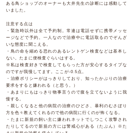
ある鳥ショップのオーナーも大井先生の診断には感動して
いました。
注意する点は
・緊急時以外は全て予約制。常連は電話せずに携帯メッセ
ージなどで予約。一人なので治療中に電話取るのでぞんざ
いな態度に聞こえる。
・鳥の命を縮める恐れのあるレントゲン検査などは基本し
ない。たまに便検査ぐらいはする。
※私は検査好きで検査してもらった方が安心するタイプな
のですが我慢してます。ここが-0.5点。
・治療ポリシーがはっきりしており、知ったかぶりの治療
要求をすると嫌われる（と思う。）
・あまりにもはっきり物事言うので腹を立てないように我
慢する。
・親しくなると他の病院の治療のひどさ、暴利のむさぼり
方を色々教えてくれるので他の病院に行くのが怖くなる。
・たまに新規の飼い主に嫌われネットでしつこく攻撃され
たりしてるので新規の方には警戒心がある（たぶん）※た