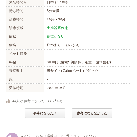
来院時間帯
日中 (9-18時)
待ち時間
3分未満
診療時間
15分〜30分
診療領域
生殖器系疾患
症状
食欲がない
病名
卵づまり、そのう炎
ペット保険
-
料金
8000円 (備考: 初診料、処置、薬代含む)
来院理由
当サイト(Calooペット)で知った
薬
-
受診時期
2021年07月
44
人が参考になった （
45
人中）
参考になった！
参考にならなかった
みたらしさん（掲載口コミ1件・インコ/オウム）