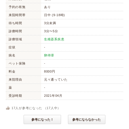
予約の有無
あり
来院時間帯
日中 (9-18時)
待ち時間
3分未満
診療時間
3分〜5分
診療領域
生殖器系疾患
症状
-
病名
卵停滞
ペット保険
-
料金
8000円
来院理由
元々通っていた
薬
-
受診時期
2021年04月
17
人が参考になった （
17
人中）
参考になった！
参考にならなかった