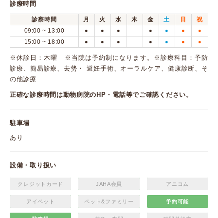
診療時間
診察時間
月
火
水
木
金
土
日
祝
09:00 ~ 13:00
●
●
●
●
●
●
●
15:00 ~ 18:00
●
●
●
●
●
●
●
※休診日：木曜 ※当院は予約制になります。※診療科目：予防
診療、簡易診療、去勢・ 避妊手術、オーラルケア、健康診断、そ
の他診療
正確な診療時間は動物病院のHP・電話等でご確認ください。
駐車場
あり
設備・取り扱い
クレジットカード
JAHA会員
アニコム
アイペット
ペット&ファミリー
予約可能