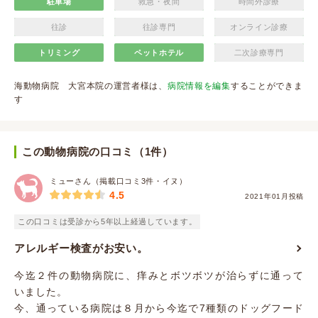
駐車場
救急・夜間
時間外診療
往診
往診専門
オンライン診療
トリミング
ペットホテル
二次診療専門
海動物病院 大宮本院の運営者様は、
病院情報を編集
することができま
す
この動物病院の口コミ（1件）
ミューさん（掲載口コミ3件・イヌ）
4.5
2021年01月投稿
この口コミは受診から5年以上経過しています。
アレルギー検査がお安い。
今迄２件の動物病院に、痒みとボツボツが治らずに通って
いました。
今、通っている病院は８月から今迄で7種類のドッグフード