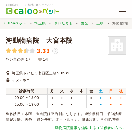
動物病院口コミ検索 カルーペット
Calooペット
埼玉県
さいたま市
西区
三橋
海動物病院
海動物病院 大宮本院
3.33
？
動物病院検索
1
飼い主の声
1
件：
件
埼玉県さいたま市西区三橋5-1639-1
口コミ検索
イヌ / ネコ
診察時間
月
火
水
木
金
土
日
祝
Calooペットとは？
09:00 ~ 13:00
●
●
●
●
●
●
●
15:00 ~ 18:00
●
●
●
●
●
●
●
口コミ投稿
※休診日：木曜 ※当院は予約制になります。※診療科目：予防診療、
簡易診療、去勢・ 避妊手術、オーラルケア、健康診断、その他診療
動物病院情報を編集する（関係者の方へ）