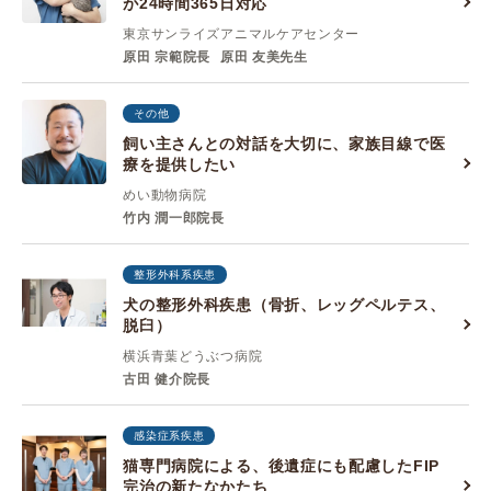
が24時間365日対応
東京サンライズアニマルケアセンター
原田 宗範院長
原田 友美先生
その他
飼い主さんとの対話を大切に、家族目線で医
療を提供したい
めい動物病院
竹内 潤一郎院長
整形外科系疾患
犬の整形外科疾患（骨折、レッグペルテス、
脱臼）
横浜青葉どうぶつ病院
古田 健介院長
感染症系疾患
猫専門病院による、後遺症にも配慮したFIP
完治の新たなかたち