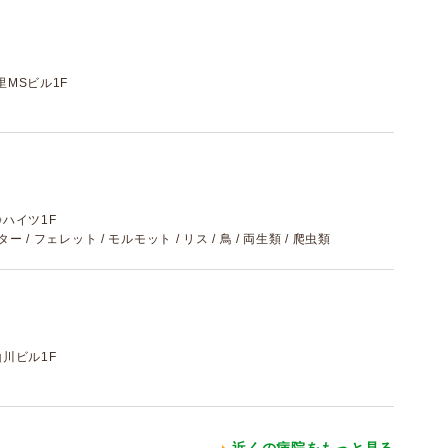
里MSビル1F
静ハイツ1F
ター / フェレット / モルモット / リス / 鳥 / 両生類 / 爬虫類
山川ビル1F