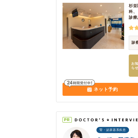
杉並
科、
診療
診
お
ら
ネット予約
PR
腎・泌尿器系疾患