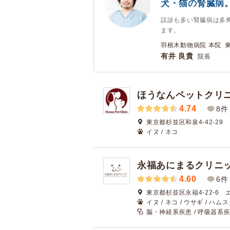
犬・猫の腎臓病
誤診も多い腎臓病は多
ます。
羽根木動物病院 本院 
有井 良貴
院長
ほうなんペットクリ
4.74
8件
東京都杉並区和泉4-42-29
イヌ / ネコ
永福あにまるクリニ
4.60
6件
東京都杉並区永福4-22-6 
イヌ / ネコ / ウサギ / ハム
脳・神経系疾患 / 呼吸器系疾