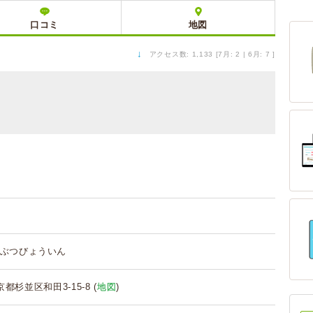
口コミ
地図
↓
アクセス数: 1,133 [7月: 2 | 6月: 7 ]
ぶつびょういん
東京都杉並区和田3-15-8 (
地図
)