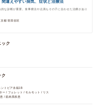
。間違えやすい病気、症状と治療法
角的な診断が重要。食事療法や点滴もその子に合わせた治療があり
東京都 世田谷区
ニック
ック
エントピア永福1B
スター / フェレット / モルモット / リス
患 / 筋肉系疾患