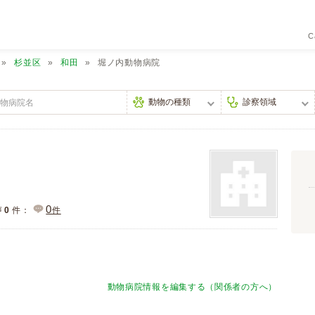
C
杉並区
和田
堀ノ内動物病院
0
声
0
件：
件
動物病院情報を編集する（関係者の方へ）