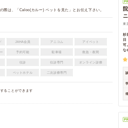
P
の際は、「Caloo(カルー) ペットを見た」とお伝え下さい。
東
杉
日
ド
JAHA会員
アニコム
アイペット
可
な
ー
予約可能
駐車場
救急・夜間
往診
往診専門
オンライン診療
ペットホテル
二次診療専門
集
することができます
）
P