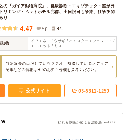
区の『ガイア動物病院』、健康診断・エキゾチック・整形外
トリミング・ペットホテル完備、土日祝日も診療、往診夜間
あり
4.47
5
9
件
件
イヌ / ネコ / ウサギ / ハムスター / フェレット /
察動物
モルモット / リス
当院院長の出演しているラジオ、監修しているメディア
知
せ
記事などの情報はHPのお知らせ欄を参考ください。
公式サイト
03-5311-1250
頼れる獣医が教える治療法 vol.050