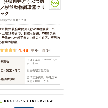
荻窪桃井どうぶつ病
R
院／杉並動物循環器クリ
ニック
京都杉並区桃井2-2-3
並区桃井 荻窪郵便局そばの動物病院 平
・土曜19時まで、日祝も診療。WEB予約
。予防から外科手術まで幅広く対応。専門的
心臓病の診察。
4.46
6
3
件
件
イヌ / ネコ / ウサギ / ハ
診察動物
ムスター
学位・認定・専門
獣医循環器認定医
循環器系疾患 / 呼吸器系
得意診察領域
疾患 / 腫瘍・がん
R