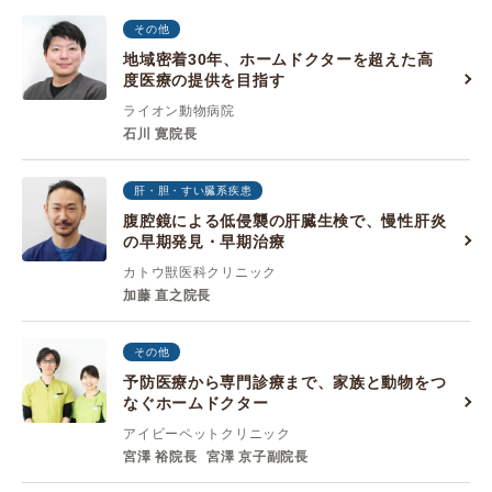
その他
地域密着30年、ホームドクターを超えた高
度医療の提供を目指す
ライオン動物病院
石川 寛院長
肝・胆・すい臓系疾患
腹腔鏡による低侵襲の肝臓生検で、慢性肝炎
の早期発見・早期治療
カトウ獣医科クリニック
加藤 直之院長
その他
予防医療から専門診療まで、家族と動物をつ
なぐホームドクター
アイビーペットクリニック
宮澤 裕院長
宮澤 京子副院長