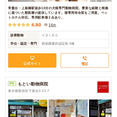
常盤台・上板橋駅徒歩10分の犬猫専門動物病院。豊富な経験と根拠
に基づいた獣医療の提供しています。猫専用待合室をご用意。ペッ
トホテル対応。専用駐車場２台あり。
4.90
16
件
診察動物
イヌ / ネコ
学位・認定・専門
獣医腫瘍科認定医 II種
公式サイト
電話
PR
もとい動物病院
東京都新宿区下落合3-21-7