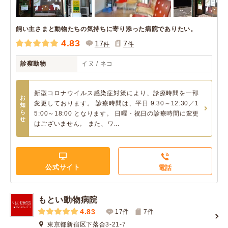
飼い主さまと動物たちの気持ちに寄り添った病院でありたい。
4.83
17
7
件
件
診察動物
イヌ / ネコ
新型コロナウイルス感染症対策により、診療時間を一部
お
変更しております。 診療時間は、平日 9:30～12:30／1
知
ら
5:00～18:00 となります。 日曜・祝日の診療時間に変更
せ
はございません。 また、ワ...
公式サイト
電話
もとい動物病院
4.83
17件
7
件
東京都新宿区下落合3-21-7