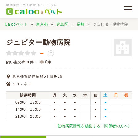
動物病院口コミ検索 カルーペット
Calooペット
東京都
豊島区
長崎
ジュピター動物病院
ジュピター動物病院
－
？
動物病院検索
0
飼い主の声
0
件：
件
東京都豊島区長崎5丁目8-19
口コミ検索
イヌ / ネコ
診察時間
月
火
水
木
金
土
日
祝
Calooペットとは？
09:00 ~ 12:00
●
●
●
●
●
14:00 ~ 16:00
●
●
●
●
●
21:00 ~ 23:00
●
●
●
●
●
口コミ投稿
動物病院情報を編集する（関係者の方へ）