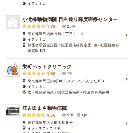
イヌ / ネコ
小滝橋動物病院 目白通り高度医療センター
4.72
25件
東京都豊島区南長崎２丁目２－１
イヌ / ネコ
獣医循環器認定医 / 獣医腫瘍科認定医 I種 / 獣医腫瘍科
認定医 II種
栄町ペットクリニック
4.66
7件
東京都練馬区栄町38-1 スノーベルえごた103
イヌ / ネコ
脳・神経系疾患 / 循環器系疾患 / 整形外科系疾患
江古田まさ動物病院
4.56
9件
1
件
東京都練馬区栄町８番５号
イヌ / ネコ / ウサギ