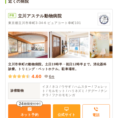
近くの病院
PR
立川アステル動物病院
東京都立川市幸町3-34-6 ピュアコート幸町101
立川市幸町の動物病院。土日19時半・祝日12時半まで。消化器科
診療。トリミング・ペットホテル。駐車場有。
4.60
6
件
イヌ / ネコ / ウサギ / ハムスター / フェレッ
診察動物
ト / モルモット / ハリネズミ / デグー / チン
チラ / フクロモモンガ
ネット予約
公式サイト
電話