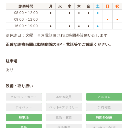
診察時間
月
火
水
木
金
土
日
祝
08:00 ~ 12:00
●
●
●
●
●
09:00 ~ 12:00
●
●
16:00 ~ 19:00
●
●
●
●
●
※休診日：火曜 ※お電話頂ければ時間外診療いたします
正確な診療時間は動物病院のHP・電話等でご確認ください。
駐車場
あり
設備・取り扱い
クレジットカード
JAHA会員
アニコム
アイペット
ペット&ファミリー
予約可能
駐車場
救急・夜間
時間外診療
往診
往診専門
オンライン診療