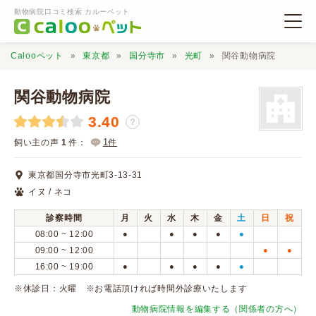
動物病院口コミ検索 カルーペット
Calooペット
東京都
国分寺市
光町
関谷動物病院
関谷動物病院
3.40
？
動物病院検索
1
飼い主の声
1
件：
件
東京都国分寺市光町3-13-31
口コミ検索
イヌ / ネコ
診察時間
月
火
水
木
金
土
日
祝
Calooペットとは？
08:00 ~ 12:00
●
●
●
●
●
09:00 ~ 12:00
●
●
16:00 ~ 19:00
●
●
●
●
●
口コミ投稿
※休診日：火曜 ※お電話頂ければ時間外診療いたします
動物病院情報を編集する（関係者の方へ）