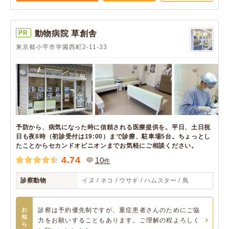
PR
動物病院 草創舎
東京都小平市学園西町2-11-33
予防から、病気になった時に信頼される医療提供を。平日、土日祝
日も夜8時（初診受付は19:00）まで診療、駐車場5台。ちょっとし
たことからセカンドオピニオンまでお気軽にご相談ください。
4.74
10
件
診察動物
イヌ / ネコ / ウサギ / ハムスター / 鳥
お
診察は予約優先制ですが、重症患者さんのためにご協
知
力をお願いすることもあります。ご理解の程よろしく
ら