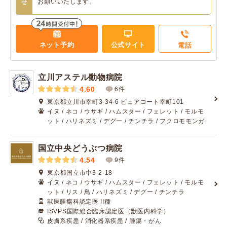
お願いいたします。
せ
ネット予約
公式サイト
電話
立川アステル動物病院
4.60
6件
東京都立川市幸町3-34-6 ピュアコート幸町101
イヌ / ネコ / ウサギ / ハムスター / フェレット / モルモ
ット / ハリネズミ / デグー / チンチラ / フクロモモンガ
国立中央どうぶつ病院
4.54
9件
東京都国立市中3-2-18
イヌ / ネコ / ウサギ / ハムスター / フェレット / モルモ
ット / リス / 鳥 / ハリネズミ / デグー / チンチラ
獣医腫瘍科認定医 II種
ISVPS国際総合臨床認定医（獣医内科学）
皮膚系疾患 / 消化器系疾患 / 腫瘍・がん