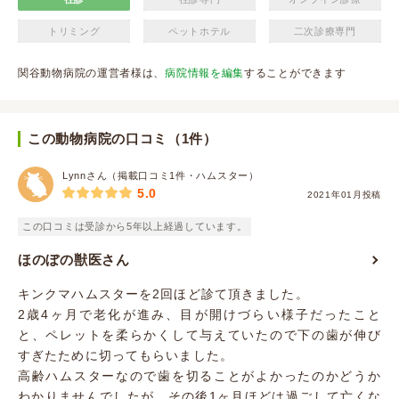
トリミング
ペットホテル
二次診療専門
関谷動物病院の運営者様は、
病院情報を編集
することができます
この動物病院の口コミ（1件）
Lynnさん（掲載口コミ1件・ハムスター）
5.0
2021年01月投稿
この口コミは受診から5年以上経過しています。
ほのぼの獣医さん
キンクマハムスターを2回ほど診て頂きました。
2歳4ヶ月で老化が進み、目が開けづらい様子だったこと
と、ペレットを柔らかくして与えていたので下の歯が伸び
すぎたために切ってもらいました。
高齢ハムスターなので歯を切ることがよかったのかどうか
わかりませんでしたが、その後1ヶ月ほどは過ごして亡くな