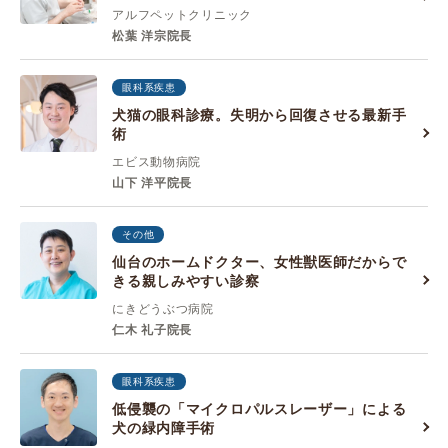
アルフペットクリニック
松葉 洋宗院長
眼科系疾患
犬猫の眼科診療。失明から回復させる最新手
術
エビス動物病院
山下 洋平院長
その他
仙台のホームドクター、女性獣医師だからで
きる親しみやすい診察
にきどうぶつ病院
仁木 礼子院長
眼科系疾患
低侵襲の「マイクロパルスレーザー」による
犬の緑内障手術