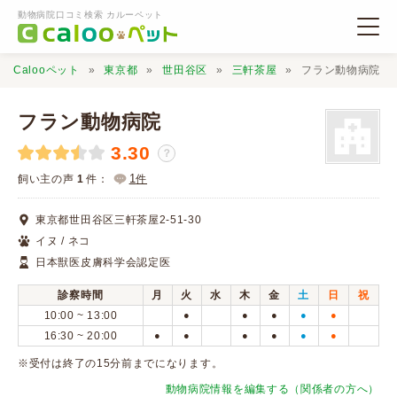
動物病院口コミ検索 カルーペット
Calooペット
東京都
世田谷区
三軒茶屋
フラン動物病院
フラン動物病院
3.30
？
動物病院検索
1
飼い主の声
1
件：
件
東京都世田谷区三軒茶屋2-51-30
口コミ検索
イヌ / ネコ
日本獣医皮膚科学会認定医
Calooペットとは？
診察時間
月
火
水
木
金
土
日
祝
10:00 ~ 13:00
●
●
●
●
●
口コミ投稿
16:30 ~ 20:00
●
●
●
●
●
●
※受付は終了の15分前までになります。
動物病院情報を編集する（関係者の方へ）