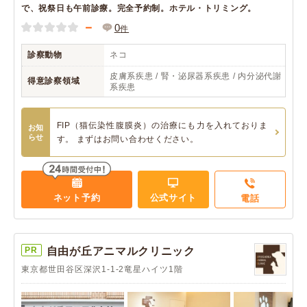
で、祝祭日も午前診療。完全予約制。ホテル・トリミング。
－
0
件
診察動物
ネコ
皮膚系疾患 / 腎・泌尿器系疾患 / 内分泌代謝
得意診察領域
系疾患
FIP（猫伝染性腹膜炎）の治療にも力を入れておりま
お知
らせ
す。 まずはお問い合わせください。
ネット予約
公式サイト
電話
PR
自由が丘アニマルクリニック
東京都世田谷区深沢1-1-2竜星ハイツ1階