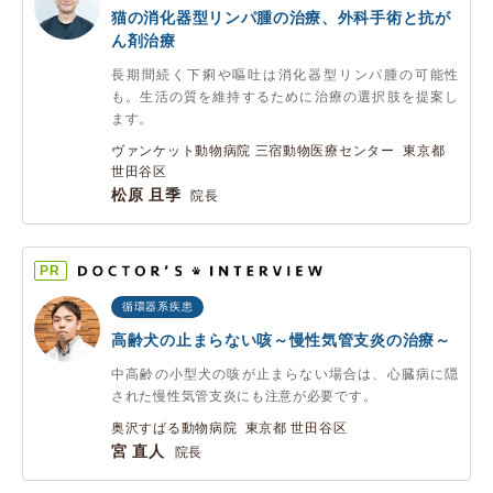
猫の消化器型リンパ腫の治療、外科手術と抗が
ん剤治療
長期間続く下痢や嘔吐は消化器型リンパ腫の可能性
も。生活の質を維持するために治療の選択肢を提案し
ます。
ヴァンケット動物病院 三宿動物医療センター 東京都
世田谷区
松原 且季
院長
PR
循環器系疾患
高齢犬の止まらない咳～慢性気管支炎の治療～
中高齢の小型犬の咳が止まらない場合は、心臓病に隠
された慢性気管支炎にも注意が必要です。
奥沢すばる動物病院 東京都 世田谷区
宮 直人
院長