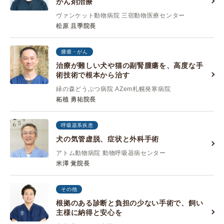
がん剤治療
ヴァンケット動物病院 三宿動物医療センター
松原 且季院長
腫瘍・がん
治療が難しい犬や猫の副腎腫瘍を、高度な手
術技術で根本から治す
緑の森どうぶつ病院 AZem札幌発寒病院
柘植 勇祐院長
呼吸器系疾患
犬の気管虚脱、症状と外科手術
アトム動物病院 動物呼吸器病センター
米澤 覚院長
その他
根拠のある診断と負担の少ない手術で、飼い
主様に納得と安心を