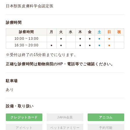
日本獣医皮膚科学会認定医
診療時間
診察時間
月
火
水
木
金
土
日
祝
10:00 ~ 13:00
●
●
●
●
●
16:30 ~ 20:00
●
●
●
●
●
●
※受付は終了の15分前までになります。
正確な診療時間は動物病院のHP・電話等でご確認ください。
駐車場
あり
設備・取り扱い
クレジットカード
JAHA会員
アニコム
アイペット
ペット&ファミリー
予約可能