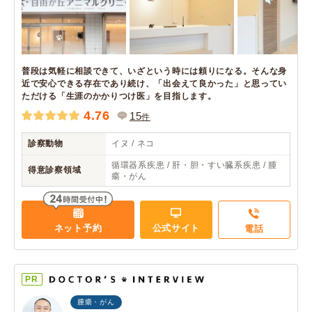
普段は気軽に相談できて、いざという時には頼りになる。そんな身
近で安心できる存在であり続け、「出会えて良かった」と思ってい
ただける「生涯のかかりつけ医」を目指します。
4.76
15
件
診察動物
イヌ / ネコ
循環器系疾患 / 肝・胆・すい臓系疾患 / 腫
得意診察領域
瘍・がん
ネット予約
公式サイト
電話
PR
腫瘍・がん