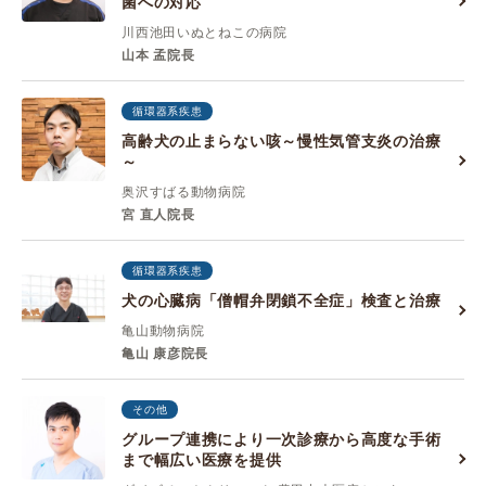
菌への対応
川西池田いぬとねこの病院
山本 孟院長
循環器系疾患
高齢犬の止まらない咳～慢性気管支炎の治療
～
奥沢すばる動物病院
宮 直人院長
循環器系疾患
犬の心臓病「僧帽弁閉鎖不全症」検査と治療
亀山動物病院
亀山 康彦院長
その他
グループ連携により一次診療から高度な手術
まで幅広い医療を提供