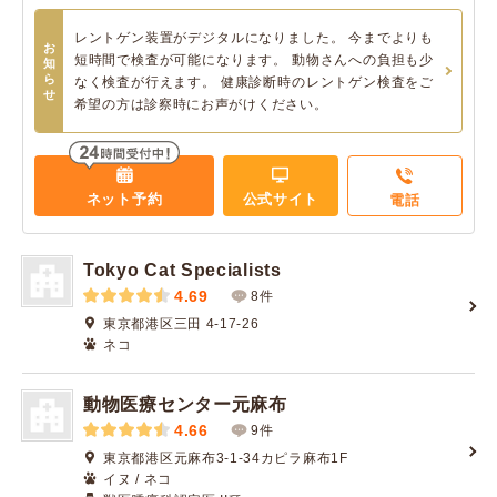
レントゲン装置がデジタルになりました。 今までよりも
お
短時間で検査が可能になります。 動物さんへの負担も少
知
ら
なく検査が行えます。 健康診断時のレントゲン検査をご
せ
希望の方は診察時にお声がけください。
ネット予約
公式サイト
電話
Tokyo Cat Specialists
4.69
8件
東京都港区三田 4-17-26
ネコ
動物医療センター元麻布
4.66
9件
東京都港区元麻布3-1-34カピラ麻布1F
イヌ / ネコ