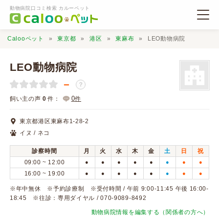
動物病院口コミ検索 カルーペット
Calooペット
東京都
港区
東麻布
LEO動物病院
LEO動物病院
－
？
動物病院検索
0
飼い主の声
0
件：
件
東京都港区東麻布1-28-2
口コミ検索
イヌ / ネコ
診察時間
月
火
水
木
金
土
日
祝
Calooペットとは？
09:00 ~ 12:00
●
●
●
●
●
●
●
●
16:00 ~ 19:00
●
●
●
●
●
●
●
●
口コミ投稿
※年中無休 ※予約診療制 ※受付時間 / 午前 9:00-11:45 午後 16:00-
18:45 ※往診：専用ダイヤル / 070-9089-8492
動物病院情報を編集する（関係者の方へ）