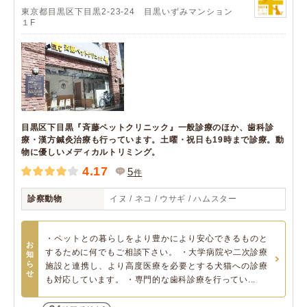
東京都目黒区下目黒2-23-24 目黒いずみマンション
１F
目黒区下目黒『斉藤ペットクリニック』一般診療のほか、歯科診
療・漢方鍼灸治療も行っています。土曜・祝日も19時まで診療。動
物に優しいメディカルトリミング。
4.17
5
件
診察動物
イヌ / ネコ / ウサギ / ハムスター
・ペットとの暮らしをより豊かにより安心できるものと
お
するために何でもご相談下さい。 ・大学病院や二次診療
知
ら
施設と連携し、より高度医療を必要とする犬猫への診療
せ
も対応しています。 ・専門的な歯科診療を行ってい...