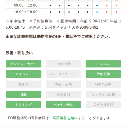
09:00 ~ 12:00
●
●
●
●
●
●
●
●
16:00 ~ 19:00
●
●
●
●
●
●
●
●
※年中無休 ※予約診療制 ※受付時間 / 午前 9:00-11:45 午後 1
6:00-18:45 ※往診：専用ダイヤル / 070-9089-8492
正確な診療時間は動物病院のHP・電話等でご確認ください。
設備・取り扱い
クレジットカード
JAHA会員
アニコム
アイペット
ペット&ファミリー
予約可能
駐車場
救急・夜間
時間外診療
往診
往診専門
オンライン診療
トリミング
ペットホテル
二次診療専門
LEO動物病院の運営者様は、
病院情報を編集
することができます