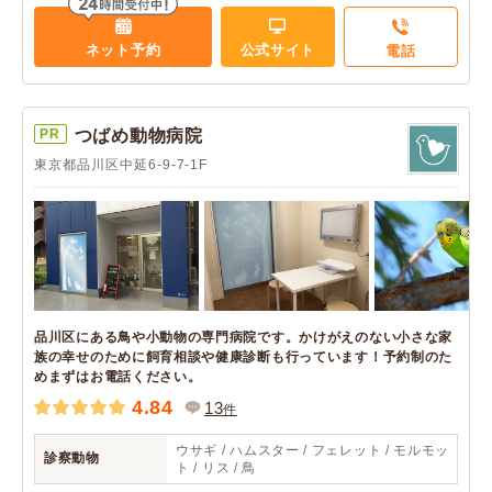
ネット予約
公式サイト
電話
PR
つばめ動物病院
東京都品川区中延6-9-7-1F
品川区にある鳥や小動物の専門病院です。かけがえのない小さな家
族の幸せのために飼育相談や健康診断も行っています！予約制のた
めまずはお電話ください。
4.84
13
件
ウサギ / ハムスター / フェレット / モルモッ
診察動物
ト / リス / 鳥