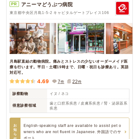
PR
アニーマどうぶつ病院
東京都中央区月島1-5-2 キャピタルゲートプレイス106
月島駅直結の動物病院。痛みとストレスの少ないオーダーメイド医
療を行います。平日・土曜19時まで、日曜・祝日も診療あり。英語
対応可。
4.69
7
22
件
件
診察動物
イヌ / ネコ
歯と口腔系疾患 / 皮膚系疾患 / 腎・泌尿器系
得意診察領域
疾患
お
English-speaking staff are available to assist pet o
知
wners who are not fluent in Japanese. 外国語でのサ
ら
ポート...
せ