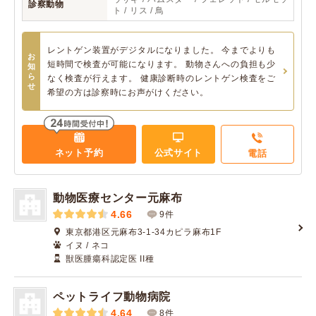
診察動物
ト / リス / 鳥
レントゲン装置がデジタルになりました。 今までよりも
お
短時間で検査が可能になります。 動物さんへの負担も少
知
ら
なく検査が行えます。 健康診断時のレントゲン検査をご
せ
希望の方は診察時にお声がけください。
ネット予約
公式サイト
電話
動物医療センター元麻布
4.66
9件
東京都港区元麻布3-1-34カピラ麻布1F
イヌ / ネコ
獣医腫瘍科認定医 II種
ペットライフ動物病院
4.64
8件