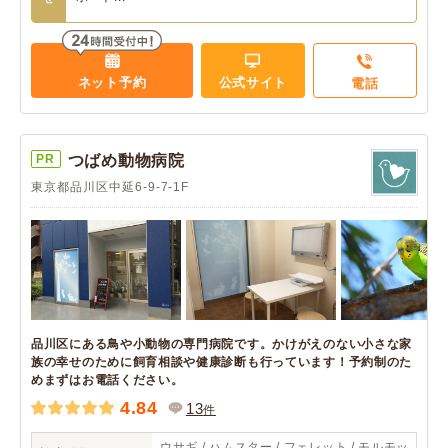
ネット予約
公式サイト
電話
PR
つばめ動物病院
東京都品川区中延6-9-7-1F
品川区にある鳥や小動物の専門病院です。かけがえのない小さな家
族の幸せのために飼育相談や健康診断も行っています！予約制のた
めまずはお電話ください。
4.84
13
件
ウサギ / ハムスター / フェレット / モルモッ