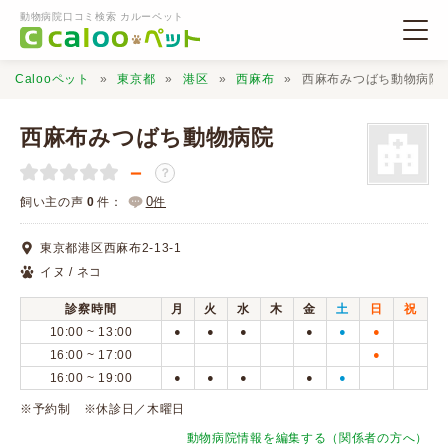
動物病院口コミ検索 カルーペット
Calooペット
東京都
港区
西麻布
西麻布みつばち動物病院
西麻布みつばち動物病院
－
？
動物病院検索
0
飼い主の声
0
件：
件
東京都港区西麻布2-13-1
口コミ検索
イヌ / ネコ
診察時間
月
火
水
木
金
土
日
祝
Calooペットとは？
10:00 ~ 13:00
●
●
●
●
●
●
16:00 ~ 17:00
●
16:00 ~ 19:00
●
●
●
●
●
口コミ投稿
※予約制 ※休診日／木曜日
動物病院情報を編集する（関係者の方へ）