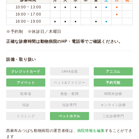
診察時間
月
火
水
木
金
土
日
祝
10:00 ~ 13:00
●
●
●
●
●
●
16:00 ~ 17:00
●
16:00 ~ 19:00
●
●
●
●
●
※予約制 ※休診日／木曜日
正確な診療時間は動物病院のHP・電話等でご確認ください。
設備・取り扱い
クレジットカード
JAHA会員
アニコム
アイペット
ペット&ファミリー
予約可能
駐車場
救急・夜間
時間外診療
往診
往診専門
オンライン診療
トリミング
ペットホテル
二次診療専門
西麻布みつばち動物病院の運営者様は、
病院情報を編集
することができ
ます