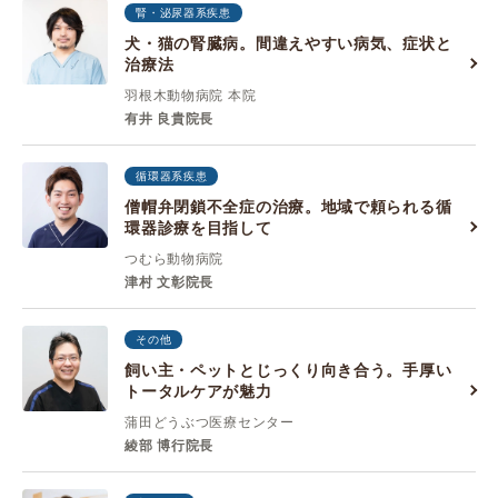
腎・泌尿器系疾患
犬・猫の腎臓病。間違えやすい病気、症状と
治療法
羽根木動物病院 本院
有井 良貴院長
循環器系疾患
僧帽弁閉鎖不全症の治療。地域で頼られる循
環器診療を目指して
つむら動物病院
津村 ⽂彰院長
その他
飼い主・ペットとじっくり向き合う。手厚い
トータルケアが魅力
蒲田どうぶつ医療センター
綾部 博行院長