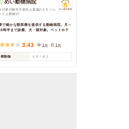
めい動物病院
R
奈川県川崎市中原区上新城2-2-5 ソレ
ード上新城1F
寧で確かな獣医療を提供する動物病院。月～
18時半まで診療。犬・猫対象。ペットホテ
。
3.43
1
1
件
件
診察動物
イヌ / ネコ