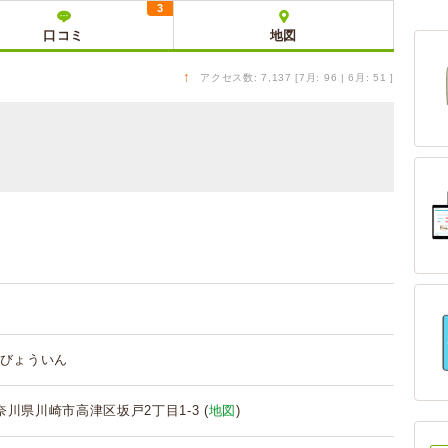
3
口コミ
地図
↑
アクセス数: 7,137 [7月: 96 | 6月: 51 ]
びょういん
 神奈川県川崎市高津区坂戸2丁目1-3 (
地図
)