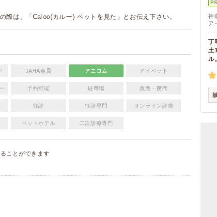
P
の際は、「Caloo(カルー) ペットを見た」とお伝え下さい。
神
ア
丁
土
ル
ド
JAHA会員
アニコム
アイペット
ー
予約可能
駐車場
救急・夜間
往診
往診専門
オンライン診療
ペットホテル
二次診療専門
することができます
）