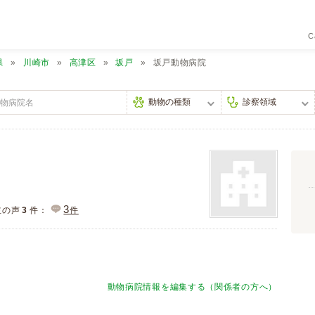
C
県
川崎市
高津区
坂戸
坂戸動物病院
3
主の声
3
件：
件
動物病院情報を編集する（関係者の方へ）