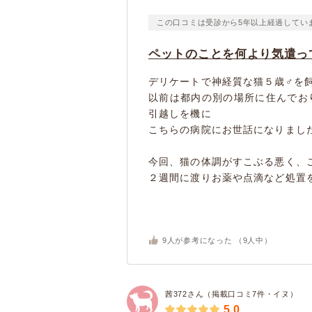
この口コミは受診から5年以上経過してい
ペットのことを何より気遣っ
デリケートで神経質な猫５歳♂を
以前は都内の別の場所に住んでお
引越しを機に
こちらの病院にお世話になりまし
今回、猫の体調がすこぶる悪く、
２週間に渡りお薬や点滴など処置を
9
人が参考になった （
9
人中）
茜372さん（掲載口コミ7件・イヌ）
5.0